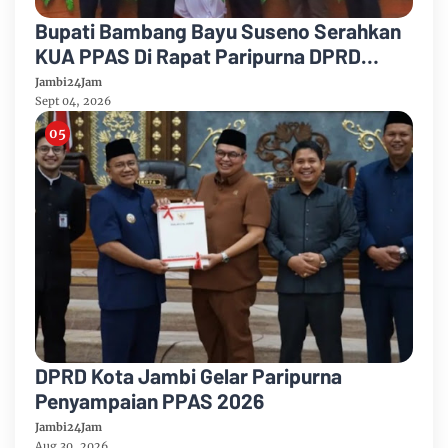
Bupati Bambang Bayu Suseno Serahkan
KUA PPAS Di Rapat Paripurna DPRD
Muarojambi
Jambi24Jam
Sept 04, 2026
DPRD Kota Jambi Gelar Paripurna
Penyampaian PPAS 2026
Jambi24Jam
Aug 30, 2026