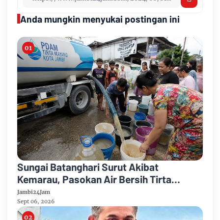
Anda mungkin menyukai postingan ini
Sungai Batanghari Surut Akibat
Kemarau, Pasokan Air Bersih Tirta
Mayang Jambi Keruh
Jambi24Jam
Sept 06, 2026