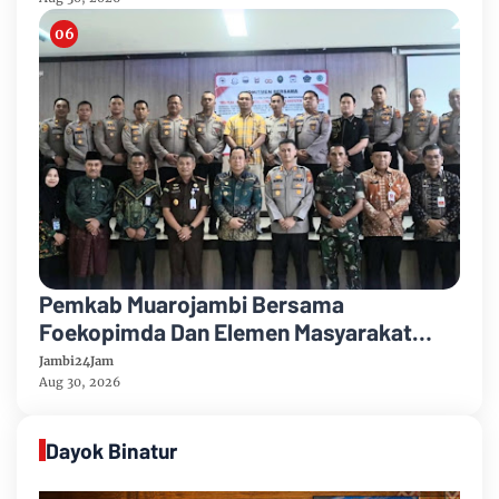
Pemkab Muarojambi Bersama
Foekopimda Dan Elemen Masyarakat
Menyatakan Sikap Dengan Tegas Tolak
Jambi24Jam
Keberadaan Geng Motor
Aug 30, 2026
Dayok Binatur