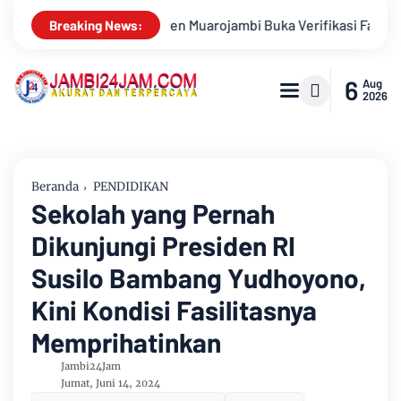
uka Verifikasi Faktual Calon Pimpinan Baznas Tahun 2026-2031
Breaking News:
6
Aug
2026
Beranda
PENDIDIKAN
Sekolah yang Pernah
Dikunjungi Presiden RI
Susilo Bambang Yudhoyono,
Kini Kondisi Fasilitasnya
Memprihatinkan
Jambi24Jam
Jumat, Juni 14, 2024