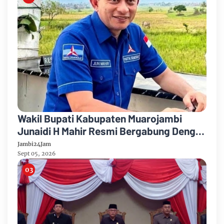
Wakil Bupati Kabupaten Muarojambi
Junaidi H Mahir Resmi Bergabung Dengan
Partai Demikrat
Jambi24Jam
Sept 05, 2026