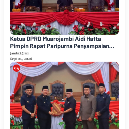
Ketua DPRD Muarojambi Aidi Hatta
Pimpin Rapat Paripurna Penyampaian
Rancangan Perubahan KUA-PPAS Tahun
Jambi24Jam
Anggaran 2026
Sept 04, 2026