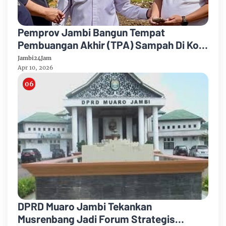
Pemprov Jambi Bangun Tempat
Pembuangan Akhir (TPA) Sampah Di Kota
Sungai Penuh, Anggarkan Rp 3 Miliar
Jambi24Jam
Apr 10, 2026
DPRD Muaro Jambi Tekankan
Musrenbang Jadi Forum Strategis