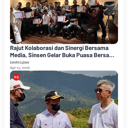
Rajut Kolaborasi dan Sinergi Bersama
Media, Sinsen Gelar Buka Puasa Bersama
Journalist 2026
Jambi24Jam
Apr 13, 2026