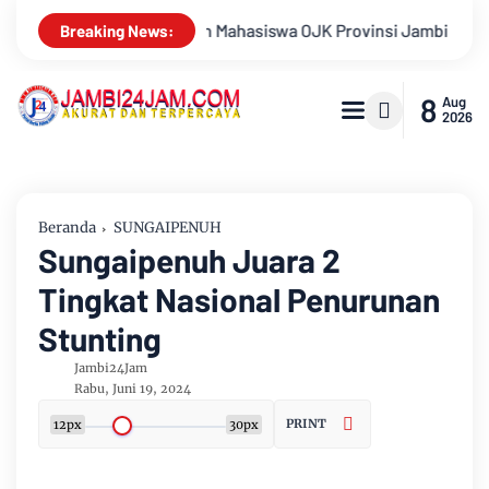
Jambi 2026, Unjuk Kreativitas di Taman Banjuran Budayo, Sponta
Breaking News:
8
Aug
2026
Beranda
SUNGAIPENUH
Sungaipenuh Juara 2
Tingkat Nasional Penurunan
Stunting
Jambi24Jam
Rabu, Juni 19, 2024
PRINT
12px
30px