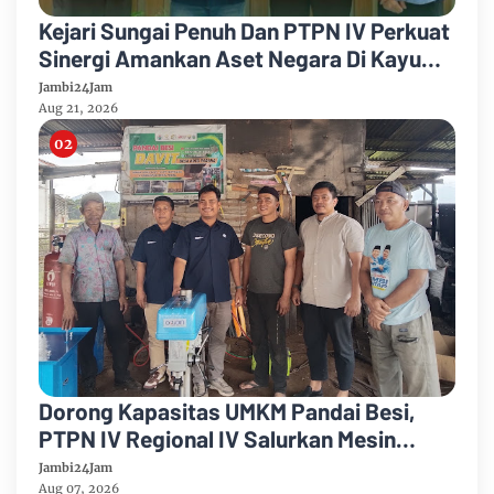
Kejari Sungai Penuh Dan PTPN IV Perkuat
Sinergi Amankan Aset Negara Di Kayu
Aro
Jambi24Jam
Aug 21, 2026
Dorong Kapasitas UMKM Pandai Besi,
PTPN IV Regional IV Salurkan Mesin
Canggih Dan Legalitas Usaha Di Sungai
Jambi24Jam
Penuh
Aug 07, 2026