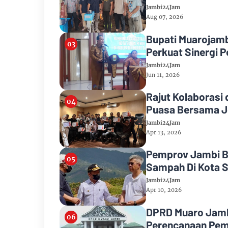
Jambi24Jam
Aug 07, 2026
Bupati Muarojam
Perkuat Sinergi
Jambi24Jam
Jun 11, 2026
Rajut Kolaborasi 
Puasa Bersama J
Jambi24Jam
Apr 13, 2026
Pemprov Jambi B
Sampah Di Kota S
Jambi24Jam
Apr 10, 2026
DPRD Muaro Jamb
Perencanaan Pe