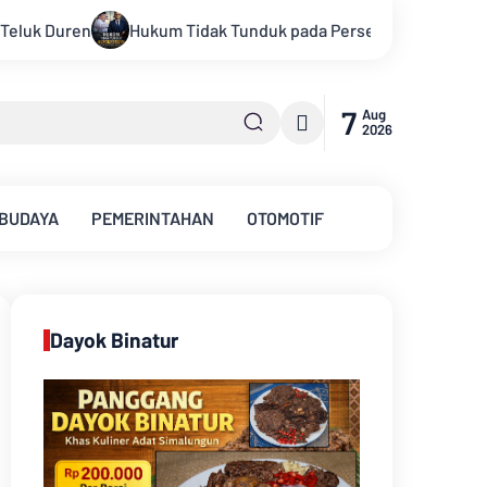
duk pada Persepsi: Kritik Terhadap Monopoli Kebenaran oleh Me
7
Aug
2026
 BUDAYA
PEMERINTAHAN
OTOMOTIF
Dayok Binatur