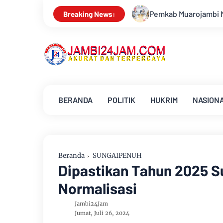
Pemkab Muarojambi Mediasi Konflik PT Sinar Agro Ten
Breaking News:
BERANDA
POLITIK
HUKRIM
NASION
Beranda
SUNGAIPENUH
Dipastikan Tahun 2025 S
Normalisasi
Jambi24Jam
Jumat, Juli 26, 2024