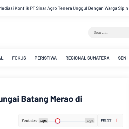
era Unggul Dengan Warga Sipin Teluk Duren
Hukum Tidak Tun
AL
FOKUS
PERISTIWA
REGIONAL SUMATERA
SENI
ungai Batang Merao di
Font size:
PRINT
12px
30px