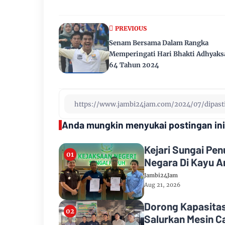
PREVIOUS
Senam Bersama Dalam Rangka
Memperingati Hari Bhakti Adhyaks
64 Tahun 2024
Anda mungkin menyukai postingan ini
Kejari Sungai Pe
Negara Di Kayu A
Jambi24Jam
Aug 21, 2026
Dorong Kapasitas
Salurkan Mesin C