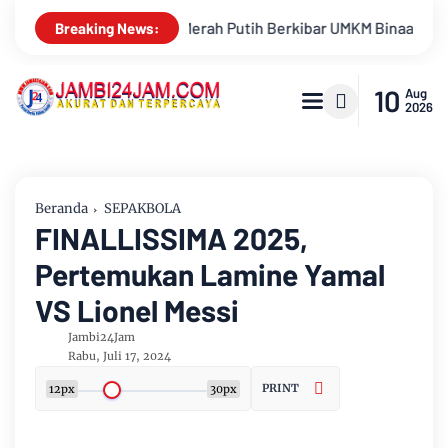
 Binaan Hingga Donor Darah Semarakkan HUT RI Ke-81 Di PTPN IV
Breaking News:
10
Aug
2026
Beranda
SEPAKBOLA
FINALLISSIMA 2025,
Pertemukan Lamine Yamal
VS Lionel Messi
Jambi24Jam
Rabu, Juli 17, 2024
PRINT
12px
30px