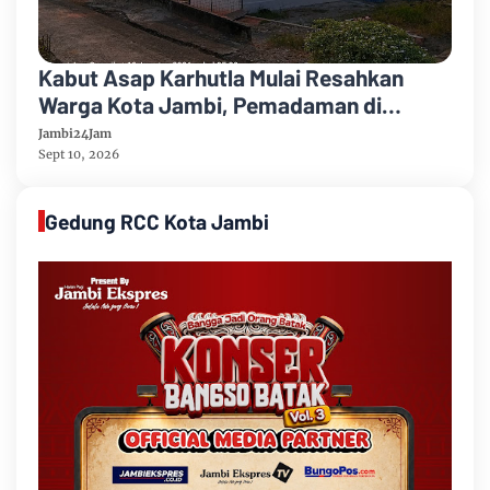
Kabut Asap Karhutla Mulai Resahkan
Warga Kota Jambi, Pemadaman di
Sungai Gelam Terus Dikebut
Jambi24Jam
Sept 10, 2026
Gedung RCC Kota Jambi