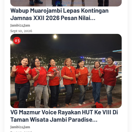
Wabup Muarojambi Lepas Kontingan
Jamnas XXII 2026 Pesan Nilai
Kedisiplinan Dan Pancasila
Jambi24Jam
Sept 10, 2026
VG Mazmur Voice Rayakan HUT Ke VIII Di
Taman Wisata Jambi Paradise
Kabupaten Muarojambi
Jambi24Jam