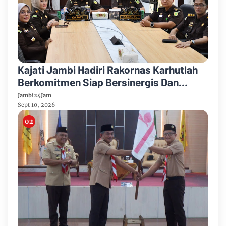
Kajati Jambi Hadiri Rakornas Karhutlah
Berkomitmen Siap Bersinergis Dan
Kolaborasi Dalam Penanganan Karhutla
Jambi24Jam
Sept 10, 2026