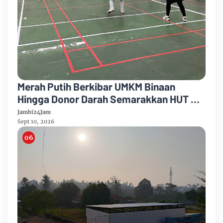
Merah Putih Berkibar UMKM Binaan
Hingga Donor Darah Semarakkan HUT RI
Ke-81 Di PTPN IV Regional IV
Jambi24Jam
Sept 10, 2026