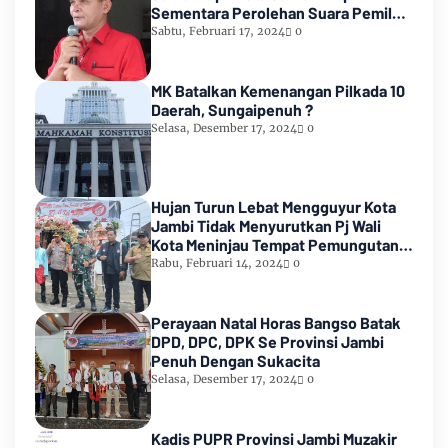
Sementara Perolehan Suara Pemilu
2024
Sabtu, Februari 17, 2024
0
MK Batalkan Kemenangan Pilkada 10
Daerah, Sungaipenuh ?
Selasa, Desember 17, 2024
0
Hujan Turun Lebat Mengguyur Kota
Jambi Tidak Menyurutkan Pj Wali
Kota Meninjau Tempat Pemungutan
Suara Pemilu 2024
Rabu, Februari 14, 2024
0
Perayaan Natal Horas Bangso Batak
DPD, DPC, DPK Se Provinsi Jambi
Penuh Dengan Sukacita
Selasa, Desember 17, 2024
0
Kadis PUPR Provinsi Jambi Muzakir