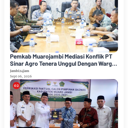
Pemkab Muarojambi Mediasi Konflik PT
Sinar Agro Tenera Unggul Dengan Warga
Sipin Teluk Duren
Jambi24Jam
Sept 06, 2026