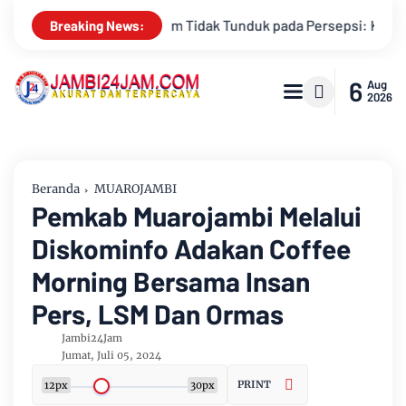
Persepsi: Kritik Terhadap Monopoli Kebenaran oleh Media dan A
Breaking News:
6
Aug
2026
Beranda
MUAROJAMBI
Pemkab Muarojambi Melalui
Diskominfo Adakan Coffee
Morning Bersama Insan
Pers, LSM Dan Ormas
Jambi24Jam
Jumat, Juli 05, 2024
PRINT
12px
30px