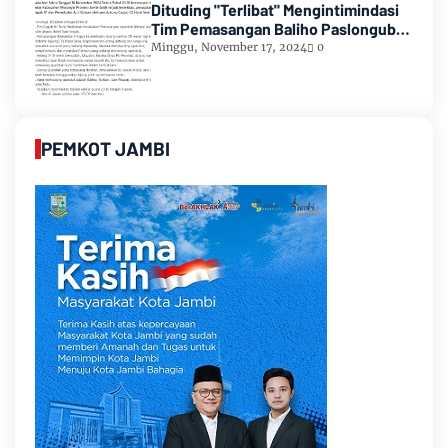
Dituding "Terlibat" Mengintimindasi
Tim Pemasangan Baliho Paslongub
Romi-Sudirman
Minggu, November 17, 2024
0
PEMKOT JAMBI