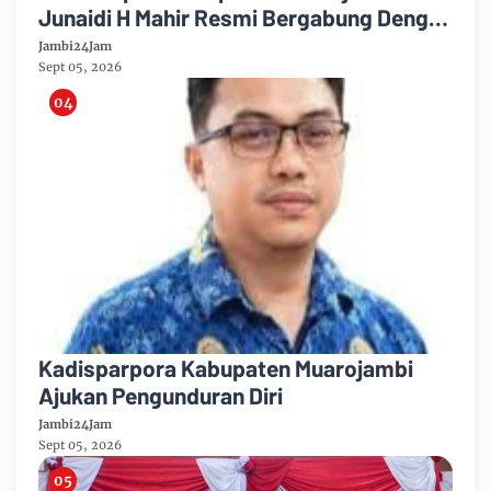
Junaidi H Mahir Resmi Bergabung Dengan
Partai Demikrat
Jambi24Jam
Sept 05, 2026
Kadisparpora Kabupaten Muarojambi
Ajukan Pengunduran Diri
Jambi24Jam
Sept 05, 2026