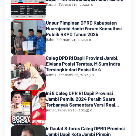
Urutan Kedua Teratas
Kamis, Februari 15, 2024
0
Unsur Pimpinan DPRD Kabupaten
Muarojambi Hadiri Forum Konsultasi
Publik RKPD Tahun 2025
Rabu, Februari 21, 2024
0
Caleg DPD RI Dapil Provinsi Jambi,
Elviana Posisi Teratas, M Sum Indra
Tersingkir dari Posisi Ke 4
Kamis, Februari 22, 2024
0
Ini 8 Caleg DPR RI Dapil Provinsi
Jambi Pemilu 2024 Peraih Suara
Terbanyak Sementara Versi Real
Count KPU RI
Jumat, Februari 16, 2024
0
Ir Daulat Sitorus Caleg DPRD Provinsi
Jambi Dapil Kota Jambi Pimpin