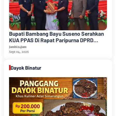
Bupati Bambang Bayu Suseno Serahkan
KUA PPAS Di Rapat Paripurna DPRD
Muarojambi
Jambi24Jam
Sept 04, 2026
Dayok Binatur