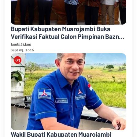
Bupati Kabupaten Muarojambi Buka
Verifikasi Faktual Calon Pimpinan Baznas
Tahun 2026-2031
Jambi24Jam
Sept 05, 2026
Wakil Bupati Kabupaten Muarojambi