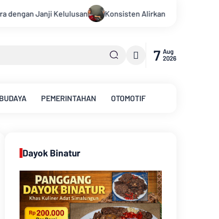
n Alirkan Kepedulian, Sinsen Gelar Donor Darah ke-23 dalam Pe
7
Aug
2026
 BUDAYA
PEMERINTAHAN
OTOMOTIF
Dayok Binatur