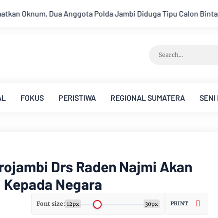
 Diduga Tipu Calon Bintara dengan Janji Kelulusan
Konsiste
AL
FOKUS
PERISTIWA
REGIONAL SUMATERA
SENI
rojambi Drs Raden Najmi Akan
i Kepada Negara
Font size:
PRINT
12px
30px