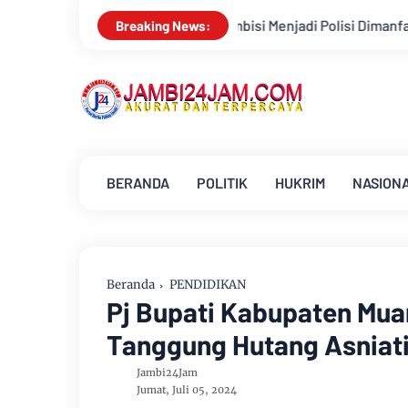
si Menjadi Polisi Dimanfaatkan Oknum, Dua Anggota Polda Jambi
Breaking News:
BERANDA
POLITIK
HUKRIM
NASION
Beranda
PENDIDIKAN
Pj Bupati Kabupaten Mua
Tanggung Hutang Asniat
Jambi24Jam
Jumat, Juli 05, 2024