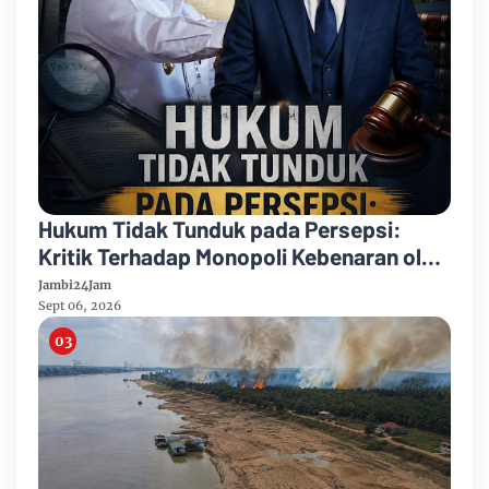
Hukum Tidak Tunduk pada Persepsi:
Kritik Terhadap Monopoli Kebenaran oleh
Media dan Aktivis
Jambi24Jam
Sept 06, 2026