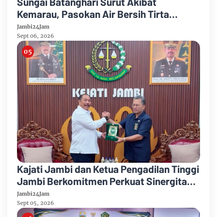
Sungai Batanghari Surut Akibat
Kemarau, Pasokan Air Bersih Tirta
Mayang Jambi Keruh
Jambi24Jam
Sept 06, 2026
Kajati Jambi dan Ketua Pengadilan Tinggi
Jambi Berkomitmen Perkuat Sinergitas
Penegakan Hukum
Jambi24Jam
Sept 05, 2026