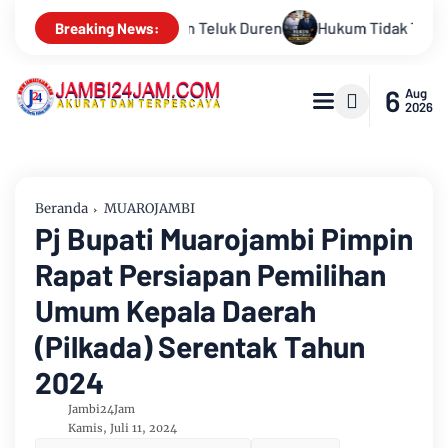
kum Tidak Tunduk pada Persepsi: Kritik Terhadap Monopoli Kebe
Breaking News:
6
Aug
2026
Beranda
MUAROJAMBI
Pj Bupati Muarojambi Pimpin
Rapat Persiapan Pemilihan
Umum Kepala Daerah
(Pilkada) Serentak Tahun
2024
Jambi24Jam
Kamis, Juli 11, 2024