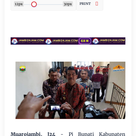
PRINT
12px
30px
Muarojambi, J24
- Pj Bupati Kabupaten