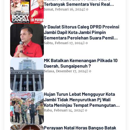
Terbanyak Sementara Versi Real
Count KPU RI
Jumat, Februari 16, 2024
0
Ir Daulat Sitorus Caleg DPRD Provinsi
Jambi Dapil Kota Jambi Pimpin
Sementara Perolehan Suara Pemilu
2024
Sabtu, Februari 17, 2024
0
MK Batalkan Kemenangan Pilkada 10
Daerah, Sungaipenuh ?
Selasa, Desember 17, 2024
0
Hujan Turun Lebat Mengguyur Kota
Jambi Tidak Menyurutkan Pj Wali
Kota Meninjau Tempat Pemungutan
Suara Pemilu 2024
Rabu, Februari 14, 2024
0
Perayaan Natal Horas Bangso Batak