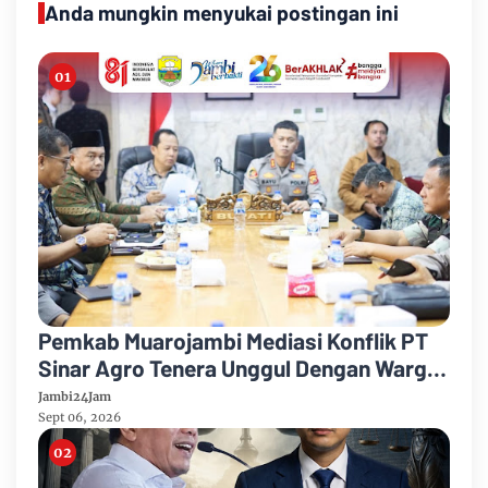
Anda mungkin menyukai postingan ini
Pemkab Muarojambi Mediasi Konflik PT
Sinar Agro Tenera Unggul Dengan Warga
Sipin Teluk Duren
Jambi24Jam
Sept 06, 2026