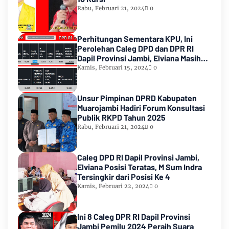
Rabu, Februari 21, 2024
0
Perhitungan Sementara KPU, Ini
Perolehan Caleg DPD dan DPR RI
Dapil Provinsi Jambi, Elviana Masih
Urutan Kedua Teratas
Kamis, Februari 15, 2024
0
Unsur Pimpinan DPRD Kabupaten
Muarojambi Hadiri Forum Konsultasi
Publik RKPD Tahun 2025
Rabu, Februari 21, 2024
0
Caleg DPD RI Dapil Provinsi Jambi,
Elviana Posisi Teratas, M Sum Indra
Tersingkir dari Posisi Ke 4
Kamis, Februari 22, 2024
0
Ini 8 Caleg DPR RI Dapil Provinsi
Jambi Pemilu 2024 Peraih Suara