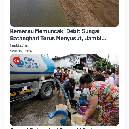
Kemarau Memuncak, Debit Sungai
Batanghari Terus Menyusut, Jambi
Hadapi Ancaman Krisis Air Bersih dan
Jambi24Jam
Karhutla
Sept 06, 2026