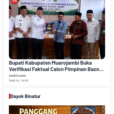
Bupati Kabupaten Muarojambi Buka
Verifikasi Faktual Calon Pimpinan Baznas
Tahun 2026-2031
Jambi24Jam
Sept 05, 2026
Dayok Binatur