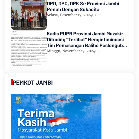
DPD, DPC, DPK Se Provinsi Jambi
Penuh Dengan Sukacita
Selasa, Desember 17, 2024
0
Kadis PUPR Provinsi Jambi Muzakir
Dituding "Terlibat" Mengintimindasi
Tim Pemasangan Baliho Paslongub
Romi-Sudirman
Minggu, November 17, 2024
0
PEMKOT JAMBI