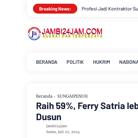
ralih Profesi Jadi Kontraktor Sukses
Aroma Karhutla Mulai T
Breaking News:
BERANDA
POLITIK
HUKRIM
NASION
Beranda
SUNGAIPENUH
Raih 59%, Ferry Satria l
Dusun
Jambi24Jam
Senin, Juli 22, 2024