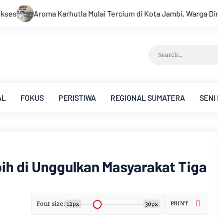
ercium di Kota Jambi, Warga Diminta Waspada Hadapi Puncak K
AL
FOKUS
PERISTIWA
REGIONAL SUMATERA
SENI
ebih di Unggulkan Masyarakat Tiga
Font size:
PRINT
12px
30px