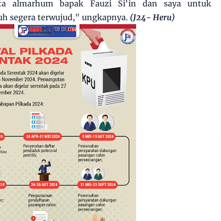
cita almarhum bapak Fauzi Si'in dan saya untuk
h segera terwujud," ungkapnya.
(J24- Heru)