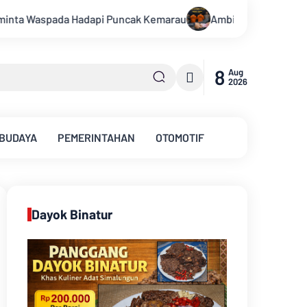
emarau
Ambisi Menjadi Polisi Dimanfaatkan Oknum, Dua Anggo
8
Aug
2026
 BUDAYA
PEMERINTAHAN
OTOMOTIF
Dayok Binatur