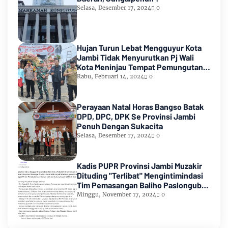
Selasa, Desember 17, 2024
0
Hujan Turun Lebat Mengguyur Kota
Jambi Tidak Menyurutkan Pj Wali
Kota Meninjau Tempat Pemungutan
Suara Pemilu 2024
Rabu, Februari 14, 2024
0
Perayaan Natal Horas Bangso Batak
DPD, DPC, DPK Se Provinsi Jambi
Penuh Dengan Sukacita
Selasa, Desember 17, 2024
0
Kadis PUPR Provinsi Jambi Muzakir
Dituding "Terlibat" Mengintimindasi
Tim Pemasangan Baliho Paslongub
Romi-Sudirman
Minggu, November 17, 2024
0