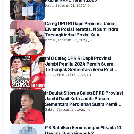
Rabu, Februari 21, 2024
0
Caleg DPD RI Dapil Provinsi Jambi,
Elviana Posisi Teratas, M Sum Indra
Tersingkir dari Posisi Ke 4
Kamis, Februari 22, 2024
0
Ini 8 Caleg DPR RI Dapil Provinsi
Jambi Pemilu 2024 Peraih Suara
Terbanyak Sementara Versi Real
Count KPU RI
Jumat, Februari 16, 2024
0
Ir Daulat Sitorus Caleg DPRD Provinsi
Jambi Dapil Kota Jambi Pimpin
Sementara Perolehan Suara Pemilu
2024
Sabtu, Februari 17, 2024
0
MK Batalkan Kemenangan Pilkada 10
Daerah, Sungaipenuh ?