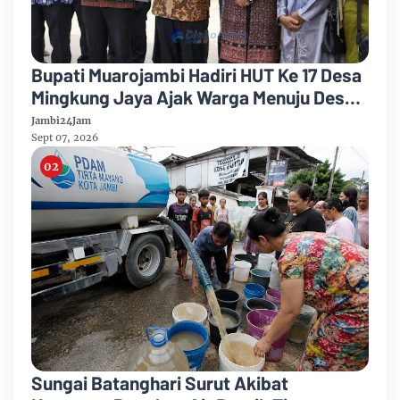
Bupati Muarojambi Hadiri HUT Ke 17 Desa
Mingkung Jaya Ajak Warga Menuju Desa
Mandiri 2026
Jambi24Jam
Sept 07, 2026
Sungai Batanghari Surut Akibat