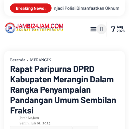
tkan Oknum, Dua Anggota Polda Jambi Diduga Tipu Calon Bintara 
Breaking News:
7
Aug
2026
Beranda
MERANGIN
Rapat Paripurna DPRD
Kabupaten Merangin Dalam
Rangka Penyampaian
Pandangan Umum Sembilan
Fraksi
Jambi24Jam
Senin, Juli 01, 2024