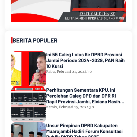
BERITA POPULER
Ini 55 Caleg Lolos Ke DPRD Provinsi
Jambi Periode 2024-2029, PAN Raih
10 Kursi
Rabu, Februari 21, 2024
0
Perhitungan Sementara KPU, Ini
Perolehan Caleg DPD dan DPR RI
Dapil Provinsi Jambi, Elviana Masih
Urutan Kedua Teratas
Kamis, Februari 15, 2024
0
Unsur Pimpinan DPRD Kabupaten
Muarojambi Hadiri Forum Konsultasi
Publik RKPD Tahun 2025