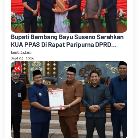
Bupati Bambang Bayu Suseno Serahkan
KUA PPAS Di Rapat Paripurna DPRD
Muarojambi
Jambi24Jam
Sept 04, 2026