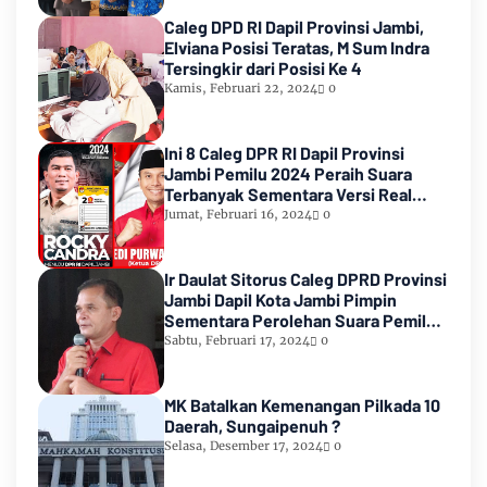
Caleg DPD RI Dapil Provinsi Jambi,
Elviana Posisi Teratas, M Sum Indra
Tersingkir dari Posisi Ke 4
Kamis, Februari 22, 2024
0
Ini 8 Caleg DPR RI Dapil Provinsi
Jambi Pemilu 2024 Peraih Suara
Terbanyak Sementara Versi Real
Count KPU RI
Jumat, Februari 16, 2024
0
Ir Daulat Sitorus Caleg DPRD Provinsi
Jambi Dapil Kota Jambi Pimpin
Sementara Perolehan Suara Pemilu
2024
Sabtu, Februari 17, 2024
0
MK Batalkan Kemenangan Pilkada 10
Daerah, Sungaipenuh ?
Selasa, Desember 17, 2024
0