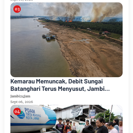
Kemarau Memuncak, Debit Sungai
Batanghari Terus Menyusut, Jambi
Hadapi Ancaman Krisis Air Bersih dan
Jambi24Jam
Karhutla
Sept 06, 2026