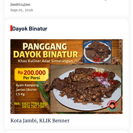
Penegakan Hukum
Jambi24Jam
Sept 05, 2026
Dayok Binatur
Kota Jambi, KLIK Benner