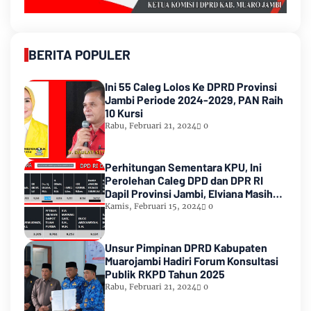
BERITA POPULER
Ini 55 Caleg Lolos Ke DPRD Provinsi
Jambi Periode 2024-2029, PAN Raih
10 Kursi
Rabu, Februari 21, 2024
0
Perhitungan Sementara KPU, Ini
Perolehan Caleg DPD dan DPR RI
Dapil Provinsi Jambi, Elviana Masih
Urutan Kedua Teratas
Kamis, Februari 15, 2024
0
Unsur Pimpinan DPRD Kabupaten
Muarojambi Hadiri Forum Konsultasi
Publik RKPD Tahun 2025
Rabu, Februari 21, 2024
0