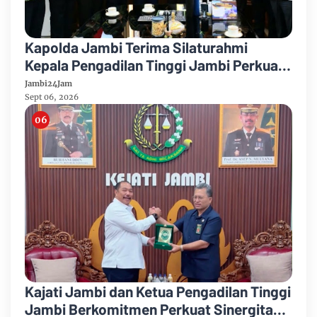
Kapolda Jambi Terima Silaturahmi
Kepala Pengadilan Tinggi Jambi Perkuat
Sinergi Antar Lembaga
Jambi24Jam
Sept 06, 2026
Kajati Jambi dan Ketua Pengadilan Tinggi
Jambi Berkomitmen Perkuat Sinergitas