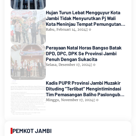
Hujan Turun Lebat Mengguyur Kota
Jambi Tidak Menyurutkan Pj Wali
Kota Meninjau Tempat Pemungutan
Suara Pemilu 2024
Rabu, Februari 14, 2024
0
Perayaan Natal Horas Bangso Batak
DPD, DPC, DPK Se Provinsi Jambi
Penuh Dengan Sukacita
Selasa, Desember 17, 2024
0
Kadis PUPR Provinsi Jambi Muzakir
Dituding "Terlibat" Mengintimindasi
Tim Pemasangan Baliho Paslongub
Romi-Sudirman
Minggu, November 17, 2024
0
PEMKOT JAMBI