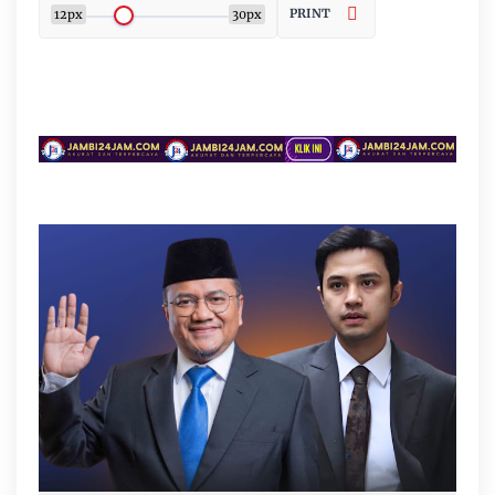
PRINT
12px
30px