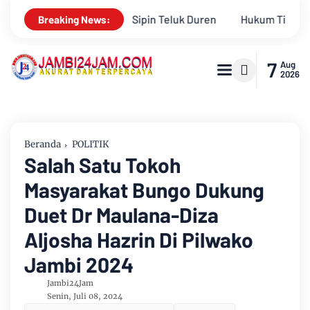
ren
Hukum Tidak Tunduk pada Persepsi: Kritik Terhadap Mono
Breaking News:
7
Aug
2026
Beranda
POLITIK
Salah Satu Tokoh
Masyarakat Bungo Dukung
Duet Dr Maulana-Diza
Aljosha Hazrin Di Pilwako
Jambi 2024
Jambi24Jam
Senin, Juli 08, 2024