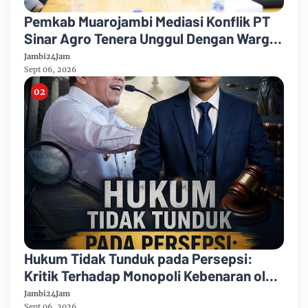
Pemkab Muarojambi Mediasi Konflik PT
Sinar Agro Tenera Unggul Dengan Warga
Sipin Teluk Duren
Jambi24Jam
Sept 06, 2026
Hukum Tidak Tunduk pada Persepsi:
Kritik Terhadap Monopoli Kebenaran oleh
Media dan Aktivis
Jambi24Jam
Sept 06, 2026