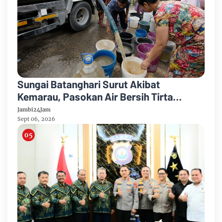
Sungai Batanghari Surut Akibat
Kemarau, Pasokan Air Bersih Tirta
Mayang Jambi Keruh
Jambi24Jam
Sept 06, 2026