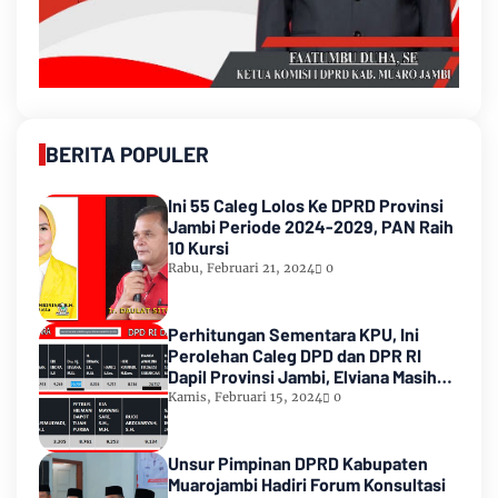
BERITA POPULER
Ini 55 Caleg Lolos Ke DPRD Provinsi
Jambi Periode 2024-2029, PAN Raih
10 Kursi
Rabu, Februari 21, 2024
0
Perhitungan Sementara KPU, Ini
Perolehan Caleg DPD dan DPR RI
Dapil Provinsi Jambi, Elviana Masih
Urutan Kedua Teratas
Kamis, Februari 15, 2024
0
Unsur Pimpinan DPRD Kabupaten
Muarojambi Hadiri Forum Konsultasi