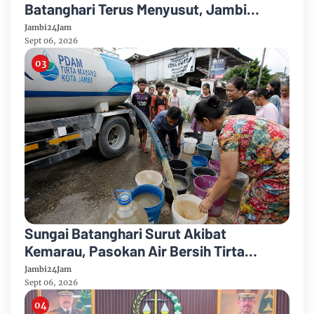
Batanghari Terus Menyusut, Jambi
Hadapi Ancaman Krisis Air Bersih dan
Jambi24Jam
Karhutla
Sept 06, 2026
Sungai Batanghari Surut Akibat
Kemarau, Pasokan Air Bersih Tirta
Mayang Jambi Keruh
Jambi24Jam
Sept 06, 2026