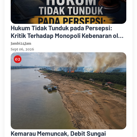
Hukum Tidak Tunduk pada Persepsi:
Kritik Terhadap Monopoli Kebenaran oleh
Media dan Aktivis
Jambi24Jam
Sept 06, 2026
Kemarau Memuncak, Debit Sungai