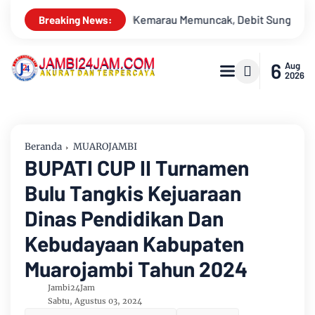
 Sungai Batanghari Terus Menyusut, Jambi Hadapi Ancaman Kris
Breaking News:
6
Aug
2026
Beranda
MUAROJAMBI
BUPATI CUP II Turnamen
Bulu Tangkis Kejuaraan
Dinas Pendidikan Dan
Kebudayaan Kabupaten
Muarojambi Tahun 2024
Jambi24Jam
Sabtu, Agustus 03, 2024