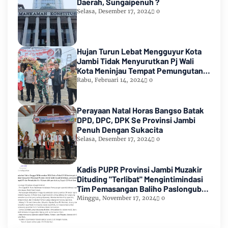
Daerah, Sungaipenuh ?
Selasa, Desember 17, 2024
0
Hujan Turun Lebat Mengguyur Kota
Jambi Tidak Menyurutkan Pj Wali
Kota Meninjau Tempat Pemungutan
Suara Pemilu 2024
Rabu, Februari 14, 2024
0
Perayaan Natal Horas Bangso Batak
DPD, DPC, DPK Se Provinsi Jambi
Penuh Dengan Sukacita
Selasa, Desember 17, 2024
0
Kadis PUPR Provinsi Jambi Muzakir
Dituding "Terlibat" Mengintimindasi
Tim Pemasangan Baliho Paslongub
Romi-Sudirman
Minggu, November 17, 2024
0