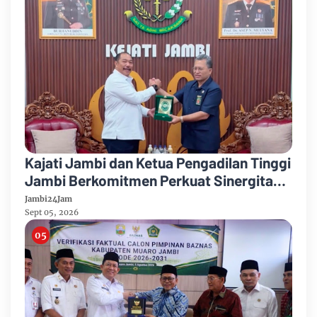
Kajati Jambi dan Ketua Pengadilan Tinggi
Jambi Berkomitmen Perkuat Sinergitas
Penegakan Hukum
Jambi24Jam
Sept 05, 2026