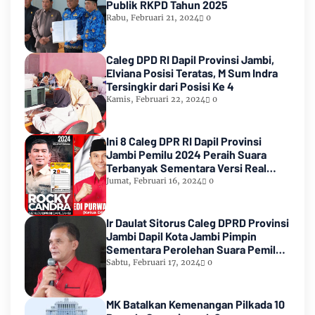
Publik RKPD Tahun 2025
Rabu, Februari 21, 2024
0
Caleg DPD RI Dapil Provinsi Jambi,
Elviana Posisi Teratas, M Sum Indra
Tersingkir dari Posisi Ke 4
Kamis, Februari 22, 2024
0
Ini 8 Caleg DPR RI Dapil Provinsi
Jambi Pemilu 2024 Peraih Suara
Terbanyak Sementara Versi Real
Count KPU RI
Jumat, Februari 16, 2024
0
Ir Daulat Sitorus Caleg DPRD Provinsi
Jambi Dapil Kota Jambi Pimpin
Sementara Perolehan Suara Pemilu
2024
Sabtu, Februari 17, 2024
0
MK Batalkan Kemenangan Pilkada 10