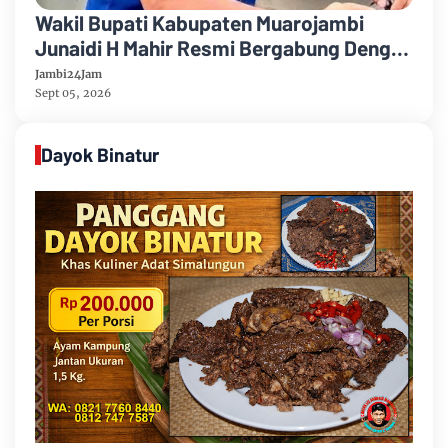
Wakil Bupati Kabupaten Muarojambi
Junaidi H Mahir Resmi Bergabung Dengan
Partai Demikrat
Jambi24Jam
Sept 05, 2026
Dayok Binatur