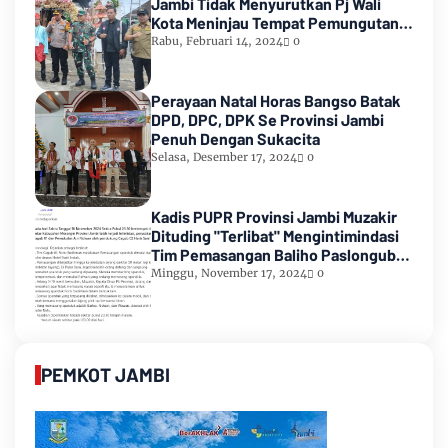
Jambi Tidak Menyurutkan Pj Wali
Kota Meninjau Tempat Pemungutan
Suara Pemilu 2024
Rabu, Februari 14, 2024
0
Perayaan Natal Horas Bangso Batak
DPD, DPC, DPK Se Provinsi Jambi
Penuh Dengan Sukacita
Selasa, Desember 17, 2024
0
Kadis PUPR Provinsi Jambi Muzakir
Dituding "Terlibat" Mengintimindasi
Tim Pemasangan Baliho Paslongub
Romi-Sudirman
Minggu, November 17, 2024
0
PEMKOT JAMBI