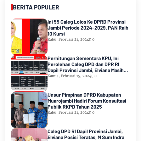
BERITA POPULER
Ini 55 Caleg Lolos Ke DPRD Provinsi
Jambi Periode 2024-2029, PAN Raih
10 Kursi
Rabu, Februari 21, 2024
0
Perhitungan Sementara KPU, Ini
Perolehan Caleg DPD dan DPR RI
Dapil Provinsi Jambi, Elviana Masih
Urutan Kedua Teratas
Kamis, Februari 15, 2024
0
Unsur Pimpinan DPRD Kabupaten
Muarojambi Hadiri Forum Konsultasi
Publik RKPD Tahun 2025
Rabu, Februari 21, 2024
0
Caleg DPD RI Dapil Provinsi Jambi,
Elviana Posisi Teratas, M Sum Indra