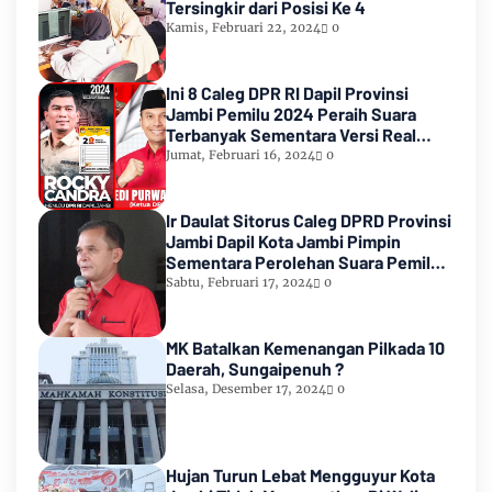
Tersingkir dari Posisi Ke 4
Kamis, Februari 22, 2024
0
Ini 8 Caleg DPR RI Dapil Provinsi
Jambi Pemilu 2024 Peraih Suara
Terbanyak Sementara Versi Real
Count KPU RI
Jumat, Februari 16, 2024
0
Ir Daulat Sitorus Caleg DPRD Provinsi
Jambi Dapil Kota Jambi Pimpin
Sementara Perolehan Suara Pemilu
2024
Sabtu, Februari 17, 2024
0
MK Batalkan Kemenangan Pilkada 10
Daerah, Sungaipenuh ?
Selasa, Desember 17, 2024
0
Hujan Turun Lebat Mengguyur Kota