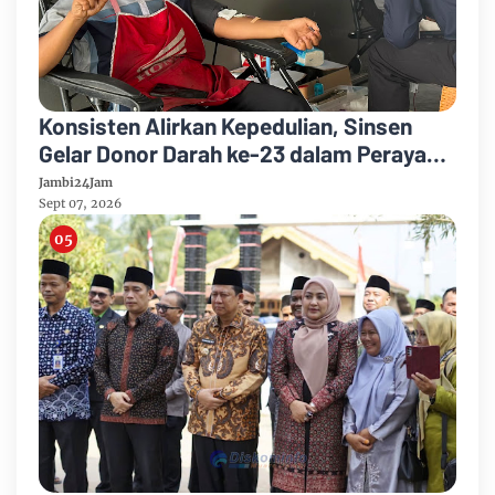
Konsisten Alirkan Kepedulian, Sinsen
Gelar Donor Darah ke-23 dalam Perayaan
Anniversary Sinsen
Jambi24Jam
Sept 07, 2026