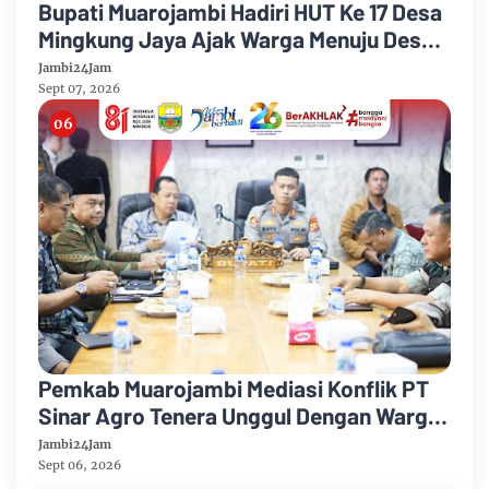
Bupati Muarojambi Hadiri HUT Ke 17 Desa
Mingkung Jaya Ajak Warga Menuju Desa
Mandiri 2026
Jambi24Jam
Sept 07, 2026
Pemkab Muarojambi Mediasi Konflik PT
Sinar Agro Tenera Unggul Dengan Warga
Sipin Teluk Duren
Jambi24Jam
Sept 06, 2026