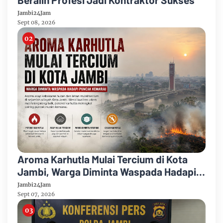
Jambi24Jam
Sept 08, 2026
Aroma Karhutla Mulai Tercium di Kota
Jambi, Warga Diminta Waspada Hadapi
Puncak Kemarau
Jambi24Jam
Sept 07, 2026