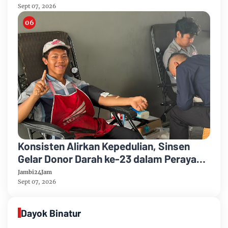
Kelulusan
Sept 07, 2026
Konsisten Alirkan Kepedulian, Sinsen
Gelar Donor Darah ke-23 dalam Perayaan
Anniversary Sinsen
Jambi24Jam
Sept 07, 2026
Dayok Binatur