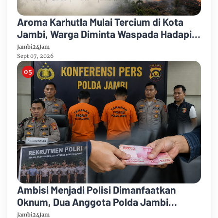
Aroma Karhutla Mulai Tercium di Kota
Jambi, Warga Diminta Waspada Hadapi
Puncak Kemarau
Jambi24Jam
Sept 07, 2026
Ambisi Menjadi Polisi Dimanfaatkan
Oknum, Dua Anggota Polda Jambi
Diduga Tipu Calon Bintara dengan Janji
Jambi24Jam