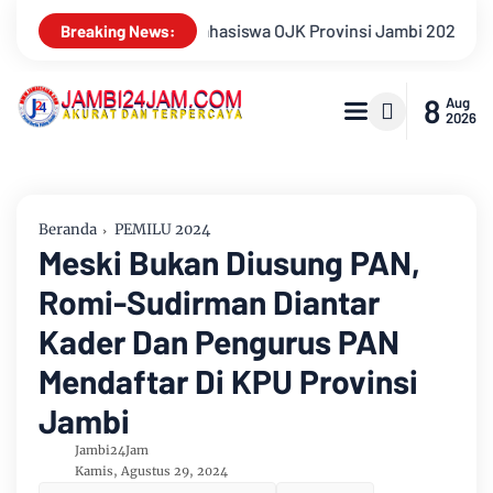
si Jambi 2026, Unjuk Kreativitas di Taman Banjuran Budayo, Spo
Breaking News:
8
Aug
2026
Beranda
PEMILU 2024
Meski Bukan Diusung PAN,
Romi-Sudirman Diantar
Kader Dan Pengurus PAN
Mendaftar Di KPU Provinsi
Jambi
Jambi24Jam
Kamis, Agustus 29, 2024