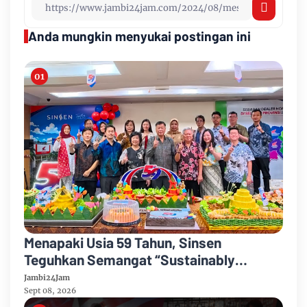
Anda mungkin menyukai postingan ini
Menapaki Usia 59 Tahun, Sinsen
Teguhkan Semangat “Sustainably
Growing”
Jambi24Jam
Sept 08, 2026