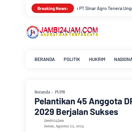
lik PT Sinar Agro Tenera Unggul Dengan Warga Sipin Teluk Dure
Breaking News:
BERANDA
POLITIK
HUKRIM
NASION
Beranda
PUPR
Pelantikan 45 Anggota D
2029 Berjalan Sukses
Jambi24Jam
Jumat, Agustus 23, 2024