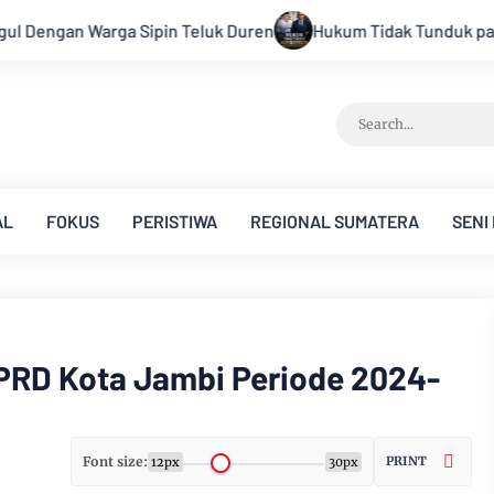
n
Hukum Tidak Tunduk pada Persepsi: Kritik Terhadap Monop
AL
FOKUS
PERISTIWA
REGIONAL SUMATERA
SENI
PRD Kota Jambi Periode 2024-
Font size:
PRINT
12px
30px