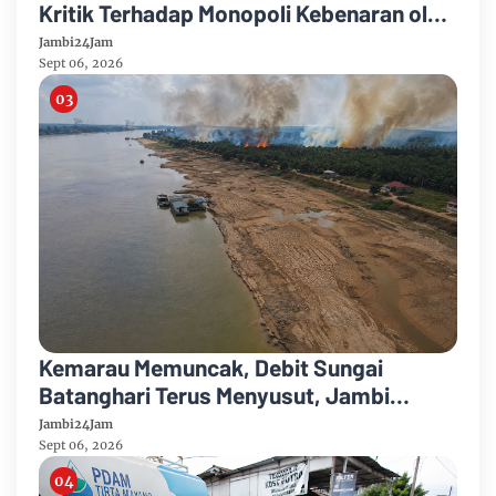
Kritik Terhadap Monopoli Kebenaran oleh
Media dan Aktivis
Jambi24Jam
Sept 06, 2026
Kemarau Memuncak, Debit Sungai
Batanghari Terus Menyusut, Jambi
Hadapi Ancaman Krisis Air Bersih dan
Jambi24Jam
Karhutla
Sept 06, 2026