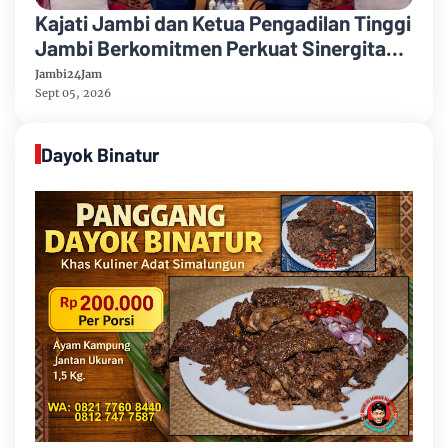
Kajati Jambi dan Ketua Pengadilan Tinggi
Jambi Berkomitmen Perkuat Sinergitas
Penegakan Hukum
Jambi24Jam
Sept 05, 2026
Dayok Binatur