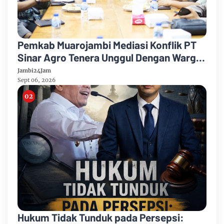
Pemkab Muarojambi Mediasi Konflik PT
Sinar Agro Tenera Unggul Dengan Warga
Sipin Teluk Duren
Jambi24Jam
Sept 06, 2026
Hukum Tidak Tunduk pada Persepsi: