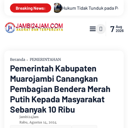
a Persepsi: Kritik Terhadap Monopoli Kebenaran oleh Media dan
Breaking News:
7
Aug
2026
Beranda
PEMERINTAHAN
Pemerintah Kabupaten
Muarojambi Canangkan
Pembagian Bendera Merah
Putih Kepada Masyarakat
Sebanyak 10 Ribu
Jambi24Jam
Rabu, Agustus 14, 2024