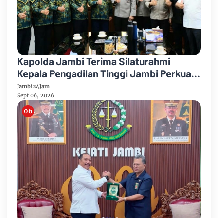
Kapolda Jambi Terima Silaturahmi
Kepala Pengadilan Tinggi Jambi Perkuat
Sinergi Antar Lembaga
Jambi24Jam
Sept 06, 2026