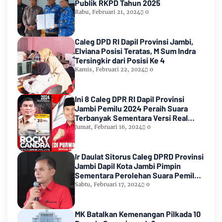
Publik RKPD Tahun 2025
Rabu, Februari 21, 2024
0
Caleg DPD RI Dapil Provinsi Jambi,
Elviana Posisi Teratas, M Sum Indra
Tersingkir dari Posisi Ke 4
Kamis, Februari 22, 2024
0
Ini 8 Caleg DPR RI Dapil Provinsi
Jambi Pemilu 2024 Peraih Suara
Terbanyak Sementara Versi Real
Count KPU RI
Jumat, Februari 16, 2024
0
Ir Daulat Sitorus Caleg DPRD Provinsi
Jambi Dapil Kota Jambi Pimpin
Sementara Perolehan Suara Pemilu
2024
Sabtu, Februari 17, 2024
0
MK Batalkan Kemenangan Pilkada 10