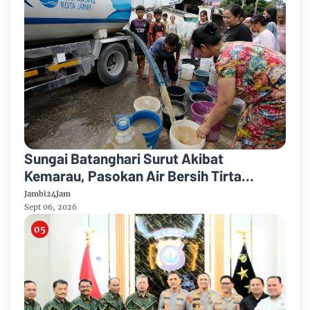
Sungai Batanghari Surut Akibat
Kemarau, Pasokan Air Bersih Tirta
Mayang Jambi Keruh
Jambi24Jam
Sept 06, 2026