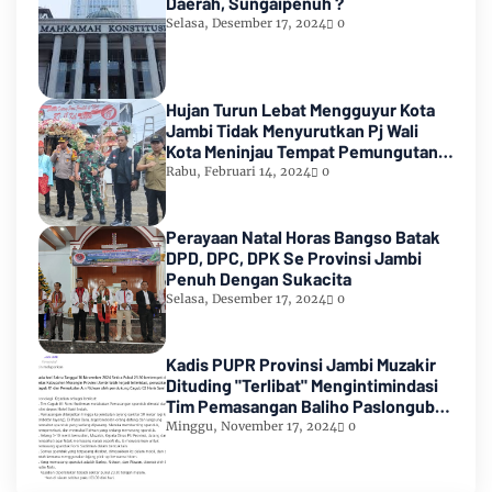
Daerah, Sungaipenuh ?
Selasa, Desember 17, 2024
0
Hujan Turun Lebat Mengguyur Kota
Jambi Tidak Menyurutkan Pj Wali
Kota Meninjau Tempat Pemungutan
Suara Pemilu 2024
Rabu, Februari 14, 2024
0
Perayaan Natal Horas Bangso Batak
DPD, DPC, DPK Se Provinsi Jambi
Penuh Dengan Sukacita
Selasa, Desember 17, 2024
0
Kadis PUPR Provinsi Jambi Muzakir
Dituding "Terlibat" Mengintimindasi
Tim Pemasangan Baliho Paslongub
Romi-Sudirman
Minggu, November 17, 2024
0