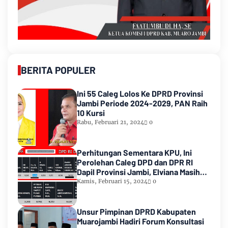
BERITA POPULER
Ini 55 Caleg Lolos Ke DPRD Provinsi
Jambi Periode 2024-2029, PAN Raih
10 Kursi
Rabu, Februari 21, 2024
0
Perhitungan Sementara KPU, Ini
Perolehan Caleg DPD dan DPR RI
Dapil Provinsi Jambi, Elviana Masih
Urutan Kedua Teratas
Kamis, Februari 15, 2024
0
Unsur Pimpinan DPRD Kabupaten
Muarojambi Hadiri Forum Konsultasi