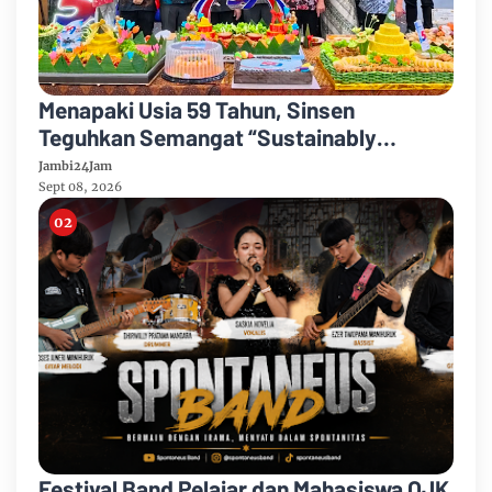
Menapaki Usia 59 Tahun, Sinsen
Teguhkan Semangat “Sustainably
Growing”
Jambi24Jam
Sept 08, 2026
Festival Band Pelajar dan Mahasiswa OJK