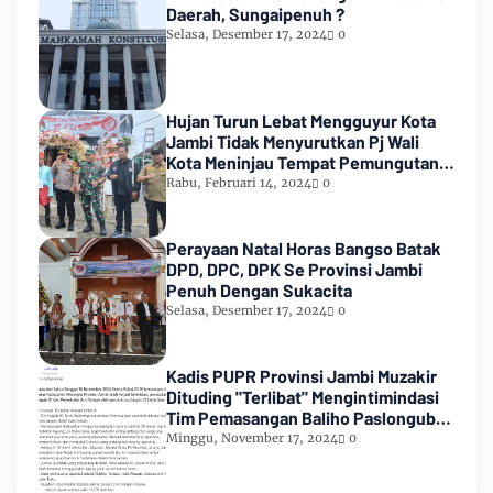
Daerah, Sungaipenuh ?
Selasa, Desember 17, 2024
0
Hujan Turun Lebat Mengguyur Kota
Jambi Tidak Menyurutkan Pj Wali
Kota Meninjau Tempat Pemungutan
Suara Pemilu 2024
Rabu, Februari 14, 2024
0
Perayaan Natal Horas Bangso Batak
DPD, DPC, DPK Se Provinsi Jambi
Penuh Dengan Sukacita
Selasa, Desember 17, 2024
0
Kadis PUPR Provinsi Jambi Muzakir
Dituding "Terlibat" Mengintimindasi
Tim Pemasangan Baliho Paslongub
Romi-Sudirman
Minggu, November 17, 2024
0