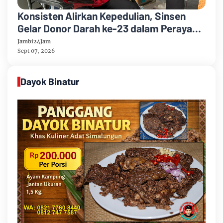
Konsisten Alirkan Kepedulian, Sinsen
Gelar Donor Darah ke-23 dalam Perayaan
Anniversary Sinsen
Jambi24Jam
Sept 07, 2026
Dayok Binatur