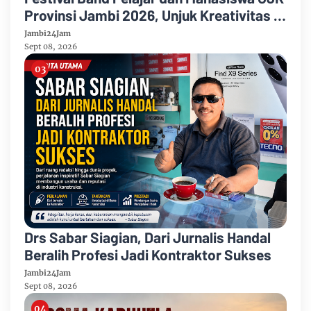
Provinsi Jambi 2026, Unjuk Kreativitas di
Taman Banjuran Budayo, Spontaneus
Jambi24Jam
Band Raih Juara 2
Sept 08, 2026
Drs Sabar Siagian, Dari Jurnalis Handal
Beralih Profesi Jadi Kontraktor Sukses
Jambi24Jam
Sept 08, 2026