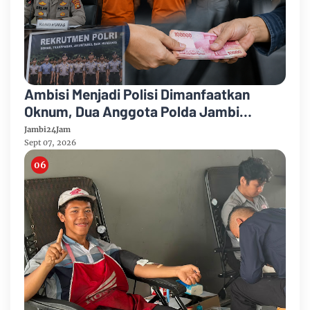
Ambisi Menjadi Polisi Dimanfaatkan
Oknum, Dua Anggota Polda Jambi
Diduga Tipu Calon Bintara dengan Janji
Jambi24Jam
Kelulusan
Sept 07, 2026