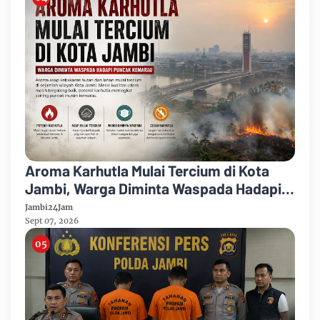
Aroma Karhutla Mulai Tercium di Kota
Jambi, Warga Diminta Waspada Hadapi
Puncak Kemarau
Jambi24Jam
Sept 07, 2026