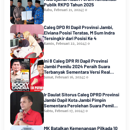
Publik RKPD Tahun 2025
Rabu, Februari 21, 2024
0
Caleg DPD RI Dapil Provinsi Jambi,
Elviana Posisi Teratas, M Sum Indra
Tersingkir dari Posisi Ke 4
Kamis, Februari 22, 2024
0
Ini 8 Caleg DPR RI Dapil Provinsi
Jambi Pemilu 2024 Peraih Suara
Terbanyak Sementara Versi Real
Count KPU RI
Jumat, Februari 16, 2024
0
Ir Daulat Sitorus Caleg DPRD Provinsi
Jambi Dapil Kota Jambi Pimpin
Sementara Perolehan Suara Pemilu
2024
Sabtu, Februari 17, 2024
0
MK Batalkan Kemenangan Pilkada 10