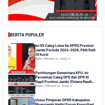
BERITA POPULER
Ini 55 Caleg Lolos Ke DPRD Provinsi
Jambi Periode 2024-2029, PAN Raih
10 Kursi
Rabu, Februari 21, 2024
0
Perhitungan Sementara KPU, Ini
Perolehan Caleg DPD dan DPR RI
Dapil Provinsi Jambi, Elviana Masih
Urutan Kedua Teratas
Kamis, Februari 15, 2024
0
Unsur Pimpinan DPRD Kabupaten
Muarojambi Hadiri Forum Konsultasi