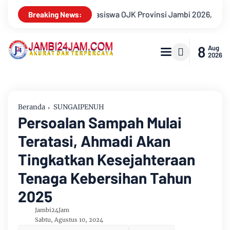
ambi 2026, Unjuk Kreativitas di Taman Banjuran Budayo, Spontan
Breaking News:
8
Aug
2026
Beranda
SUNGAIPENUH
Persoalan Sampah Mulai
Teratasi, Ahmadi Akan
Tingkatkan Kesejahteraan
Tenaga Kebersihan Tahun
2025
Jambi24Jam
Sabtu, Agustus 10, 2024