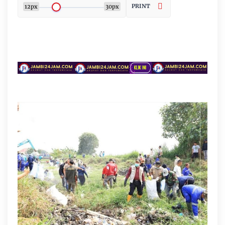
PRINT
12px
30px