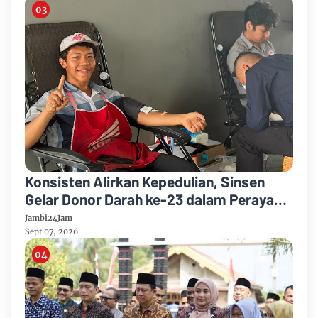
Konsisten Alirkan Kepedulian, Sinsen
Gelar Donor Darah ke-23 dalam Perayaan
Anniversary Sinsen
Jambi24Jam
Sept 07, 2026