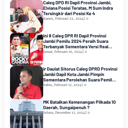
Caleg DPD RI Dapil Provinsi Jambi,
Elviana Posisi Teratas, M Sum Indra
Tersingkir dari Posisi Ke 4
Kamis, Februari 22, 2024
0
Ini 8 Caleg DPR RI Dapil Provinsi
Jambi Pemilu 2024 Peraih Suara
Terbanyak Sementara Versi Real
Count KPU RI
Jumat, Februari 16, 2024
0
Ir Daulat Sitorus Caleg DPRD Provinsi
Jambi Dapil Kota Jambi Pimpin
Sementara Perolehan Suara Pemilu
2024
Sabtu, Februari 17, 2024
0
MK Batalkan Kemenangan Pilkada 10
Daerah, Sungaipenuh ?
Selasa, Desember 17, 2024
0