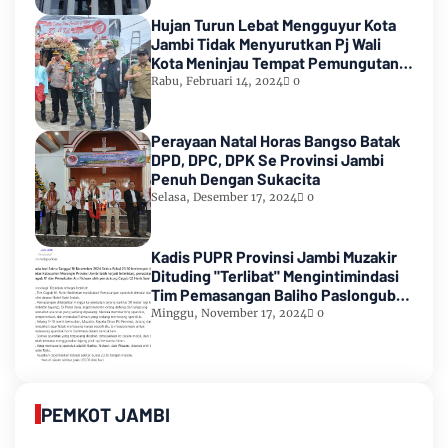
Hujan Turun Lebat Mengguyur Kota
Jambi Tidak Menyurutkan Pj Wali
Kota Meninjau Tempat Pemungutan
Suara Pemilu 2024
Rabu, Februari 14, 2024
0
Perayaan Natal Horas Bangso Batak
DPD, DPC, DPK Se Provinsi Jambi
Penuh Dengan Sukacita
Selasa, Desember 17, 2024
0
Kadis PUPR Provinsi Jambi Muzakir
Dituding "Terlibat" Mengintimindasi
Tim Pemasangan Baliho Paslongub
Romi-Sudirman
Minggu, November 17, 2024
0
PEMKOT JAMBI