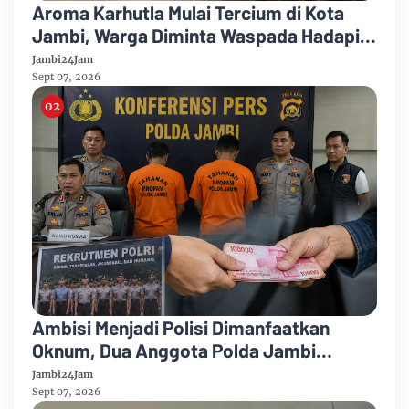
Aroma Karhutla Mulai Tercium di Kota
Jambi, Warga Diminta Waspada Hadapi
Puncak Kemarau
Jambi24Jam
Sept 07, 2026
Ambisi Menjadi Polisi Dimanfaatkan
Oknum, Dua Anggota Polda Jambi
Diduga Tipu Calon Bintara dengan Janji
Jambi24Jam
Kelulusan
Sept 07, 2026