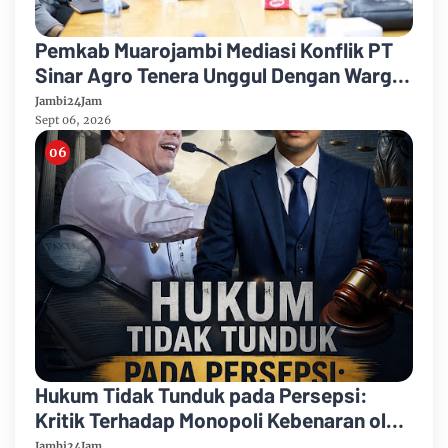
Pemkab Muarojambi Mediasi Konflik PT
Sinar Agro Tenera Unggul Dengan Warga
Sipin Teluk Duren
Jambi24Jam
Sept 06, 2026
Hukum Tidak Tunduk pada Persepsi:
Kritik Terhadap Monopoli Kebenaran oleh
Media dan Aktivis
Jambi24Jam