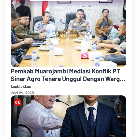
Pemkab Muarojambi Mediasi Konflik PT
Sinar Agro Tenera Unggul Dengan Warga
Sipin Teluk Duren
Jambi24Jam
Sept 06, 2026