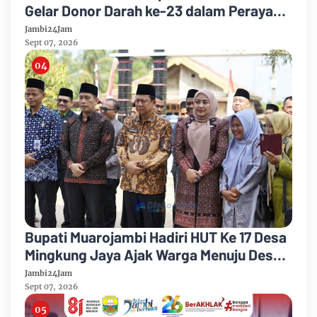
Gelar Donor Darah ke-23 dalam Perayaan
Anniversary Sinsen
Jambi24Jam
Sept 07, 2026
Bupati Muarojambi Hadiri HUT Ke 17 Desa
Mingkung Jaya Ajak Warga Menuju Desa
Mandiri 2026
Jambi24Jam
Sept 07, 2026