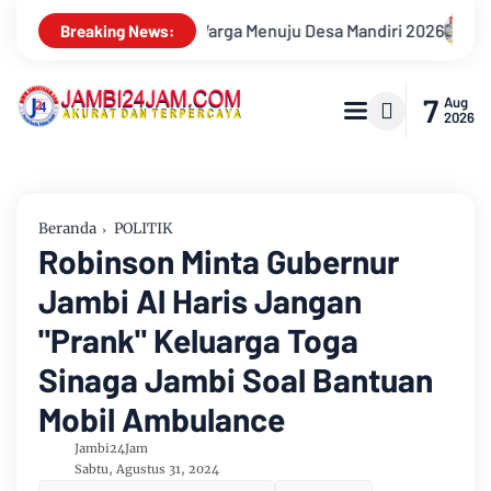
 Mandiri 2026
Pemkab Muarojambi Mediasi Konflik PT Sinar 
Breaking News:
7
Aug
2026
Beranda
POLITIK
Robinson Minta Gubernur
Jambi Al Haris Jangan
"Prank" Keluarga Toga
Sinaga Jambi Soal Bantuan
Mobil Ambulance
Jambi24Jam
Sabtu, Agustus 31, 2024