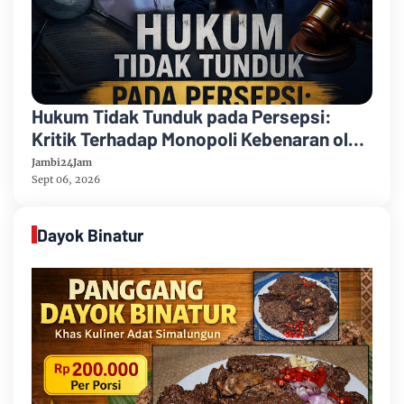
Hukum Tidak Tunduk pada Persepsi:
Kritik Terhadap Monopoli Kebenaran oleh
Media dan Aktivis
Jambi24Jam
Sept 06, 2026
Dayok Binatur