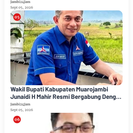
Tahun 2026-2031
Jambi24Jam
Sept 05, 2026
Wakil Bupati Kabupaten Muarojambi
Junaidi H Mahir Resmi Bergabung Dengan
Partai Demikrat
Jambi24Jam
Sept 05, 2026