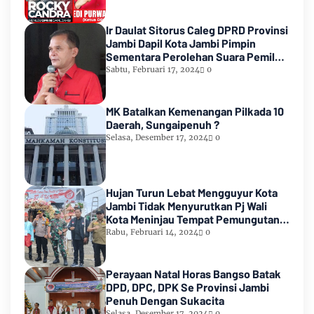
Ir Daulat Sitorus Caleg DPRD Provinsi
Jambi Dapil Kota Jambi Pimpin
Sementara Perolehan Suara Pemilu
2024
Sabtu, Februari 17, 2024
0
MK Batalkan Kemenangan Pilkada 10
Daerah, Sungaipenuh ?
Selasa, Desember 17, 2024
0
Hujan Turun Lebat Mengguyur Kota
Jambi Tidak Menyurutkan Pj Wali
Kota Meninjau Tempat Pemungutan
Suara Pemilu 2024
Rabu, Februari 14, 2024
0
Perayaan Natal Horas Bangso Batak
DPD, DPC, DPK Se Provinsi Jambi
Penuh Dengan Sukacita
Selasa, Desember 17, 2024
0