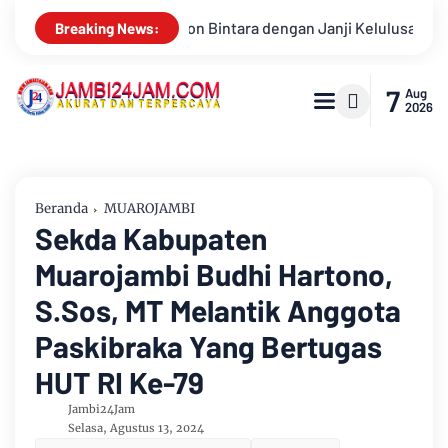
 Kelulusan
Konsisten Alirkan Kepedulian, Sinsen Gelar Don
Breaking News:
7
Aug
2026
Beranda
MUAROJAMBI
Sekda Kabupaten
Muarojambi Budhi Hartono,
S.Sos, MT Melantik Anggota
Paskibraka Yang Bertugas
HUT RI Ke-79
Jambi24Jam
Selasa, Agustus 13, 2024