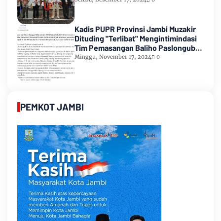
Kadis PUPR Provinsi Jambi Muzakir
Dituding "Terlibat" Mengintimindasi
Tim Pemasangan Baliho Paslongub
Romi-Sudirman
Minggu, November 17, 2024
0
PEMKOT JAMBI