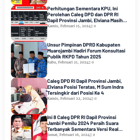
Perhitungan Sementara KPU, Ini
Perolehan Caleg DPD dan DPR RI
Dapil Provinsi Jambi, Elviana Masih
Urutan Kedua Teratas
Kamis, Februari 15, 2024
0
Unsur Pimpinan DPRD Kabupaten
Muarojambi Hadiri Forum Konsultasi
Publik RKPD Tahun 2025
Rabu, Februari 21, 2024
0
Caleg DPD RI Dapil Provinsi Jambi,
Elviana Posisi Teratas, M Sum Indra
Tersingkir dari Posisi Ke 4
Kamis, Februari 22, 2024
0
Ini 8 Caleg DPR RI Dapil Provinsi
Jambi Pemilu 2024 Peraih Suara
Terbanyak Sementara Versi Real
Count KPU RI
Jumat, Februari 16, 2024
0