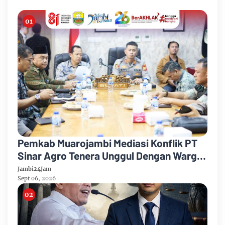
Pemkab Muarojambi Mediasi Konflik PT
Sinar Agro Tenera Unggul Dengan Warga
Sipin Teluk Duren
Jambi24Jam
Sept 06, 2026