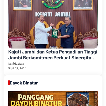
Kajati Jambi dan Ketua Pengadilan Tinggi
Jambi Berkomitmen Perkuat Sinergitas
Penegakan Hukum
Jambi24Jam
Sept 05, 2026
Dayok Binatur