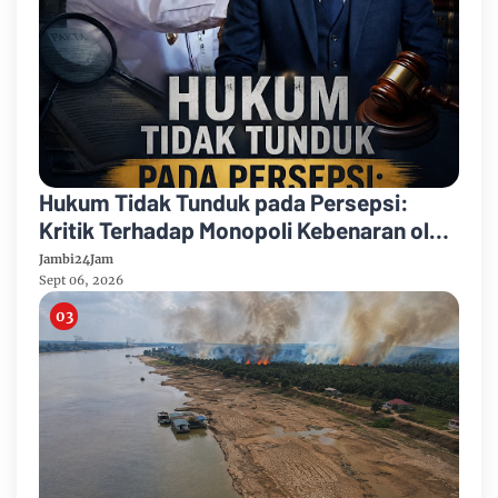
Hukum Tidak Tunduk pada Persepsi:
Kritik Terhadap Monopoli Kebenaran oleh
Media dan Aktivis
Jambi24Jam
Sept 06, 2026