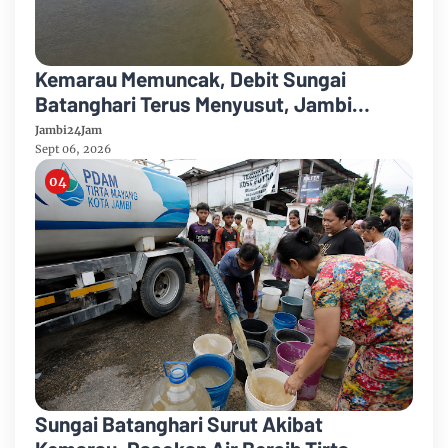
Kemarau Memuncak, Debit Sungai
Batanghari Terus Menyusut, Jambi
Hadapi Ancaman Krisis Air Bersih dan
Jambi24Jam
Karhutla
Sept 06, 2026
Sungai Batanghari Surut Akibat