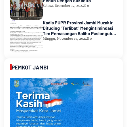
Penuh Dengan Sukacita
Selasa, Desember 17, 2024
0
Kadis PUPR Provinsi Jambi Muzakir
Dituding "Terlibat" Mengintimindasi
Tim Pemasangan Baliho Paslongub
Romi-Sudirman
Minggu, November 17, 2024
0
PEMKOT JAMBI