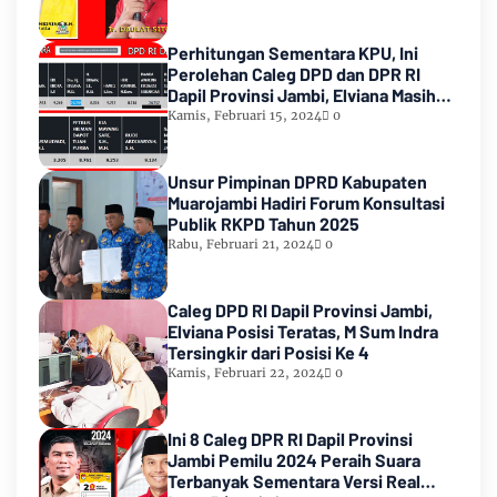
Perhitungan Sementara KPU, Ini
Perolehan Caleg DPD dan DPR RI
Dapil Provinsi Jambi, Elviana Masih
Urutan Kedua Teratas
Kamis, Februari 15, 2024
0
Unsur Pimpinan DPRD Kabupaten
Muarojambi Hadiri Forum Konsultasi
Publik RKPD Tahun 2025
Rabu, Februari 21, 2024
0
Caleg DPD RI Dapil Provinsi Jambi,
Elviana Posisi Teratas, M Sum Indra
Tersingkir dari Posisi Ke 4
Kamis, Februari 22, 2024
0
Ini 8 Caleg DPR RI Dapil Provinsi
Jambi Pemilu 2024 Peraih Suara
Terbanyak Sementara Versi Real