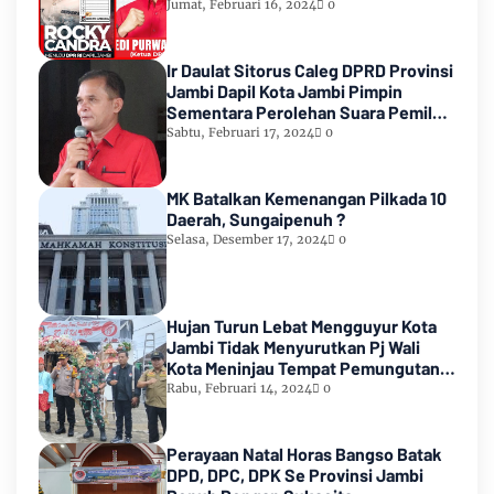
Count KPU RI
Jumat, Februari 16, 2024
0
Ir Daulat Sitorus Caleg DPRD Provinsi
Jambi Dapil Kota Jambi Pimpin
Sementara Perolehan Suara Pemilu
2024
Sabtu, Februari 17, 2024
0
MK Batalkan Kemenangan Pilkada 10
Daerah, Sungaipenuh ?
Selasa, Desember 17, 2024
0
Hujan Turun Lebat Mengguyur Kota
Jambi Tidak Menyurutkan Pj Wali
Kota Meninjau Tempat Pemungutan
Suara Pemilu 2024
Rabu, Februari 14, 2024
0
Perayaan Natal Horas Bangso Batak
DPD, DPC, DPK Se Provinsi Jambi