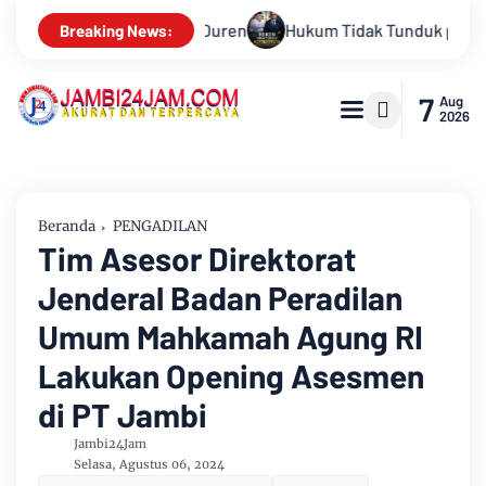
nduk pada Persepsi: Kritik Terhadap Monopoli Kebenaran oleh M
Breaking News:
7
Aug
2026
Beranda
PENGADILAN
Tim Asesor Direktorat
Jenderal Badan Peradilan
Umum Mahkamah Agung RI
Lakukan Opening Asesmen
di PT Jambi
Jambi24Jam
Selasa, Agustus 06, 2024