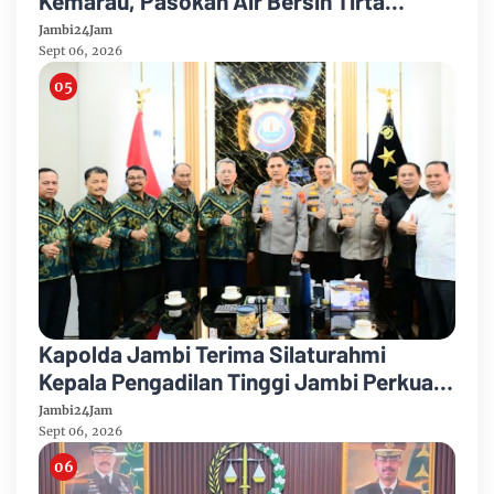
Kemarau, Pasokan Air Bersih Tirta
Mayang Jambi Keruh
Jambi24Jam
Sept 06, 2026
Kapolda Jambi Terima Silaturahmi
Kepala Pengadilan Tinggi Jambi Perkuat
Sinergi Antar Lembaga
Jambi24Jam
Sept 06, 2026