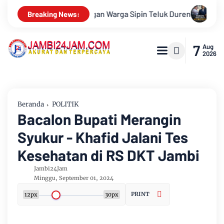
k Duren
Hukum Tidak Tunduk pada Persepsi: Kritik Terhadap
Breaking News:
7
Aug
2026
Beranda
POLITIK
Bacalon Bupati Merangin
Syukur - Khafid Jalani Tes
Kesehatan di RS DKT Jambi
Jambi24Jam
Minggu, September 01, 2024
PRINT
12px
30px