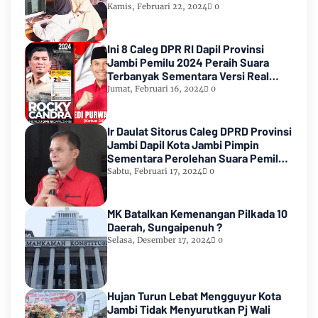
Kamis, Februari 22, 2024
0
Ini 8 Caleg DPR RI Dapil Provinsi
Jambi Pemilu 2024 Peraih Suara
Terbanyak Sementara Versi Real
Count KPU RI
Jumat, Februari 16, 2024
0
Ir Daulat Sitorus Caleg DPRD Provinsi
Jambi Dapil Kota Jambi Pimpin
Sementara Perolehan Suara Pemilu
2024
Sabtu, Februari 17, 2024
0
MK Batalkan Kemenangan Pilkada 10
Daerah, Sungaipenuh ?
Selasa, Desember 17, 2024
0
Hujan Turun Lebat Mengguyur Kota
Jambi Tidak Menyurutkan Pj Wali