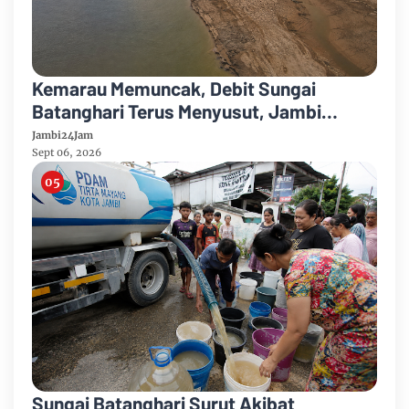
Kemarau Memuncak, Debit Sungai
Batanghari Terus Menyusut, Jambi
Hadapi Ancaman Krisis Air Bersih dan
Jambi24Jam
Karhutla
Sept 06, 2026
Sungai Batanghari Surut Akibat