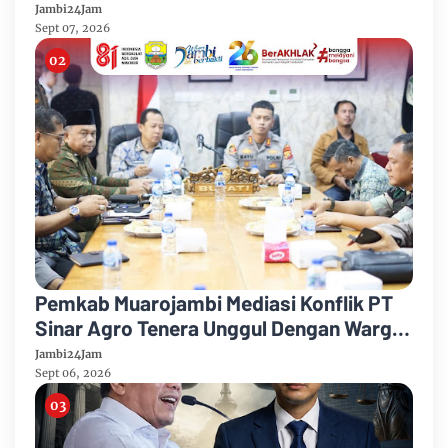
Mandiri 2026
Jambi24Jam
Sept 07, 2026
Pemkab Muarojambi Mediasi Konflik PT
Sinar Agro Tenera Unggul Dengan Warga
Sipin Teluk Duren
Jambi24Jam
Sept 06, 2026