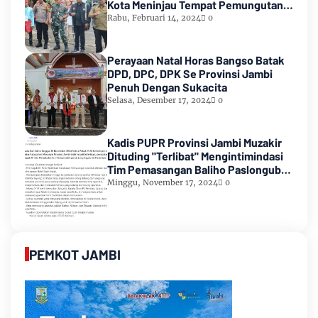
Kota Meninjau Tempat Pemungutan
Suara Pemilu 2024
Rabu, Februari 14, 2024
0
Perayaan Natal Horas Bangso Batak
DPD, DPC, DPK Se Provinsi Jambi
Penuh Dengan Sukacita
Selasa, Desember 17, 2024
0
Kadis PUPR Provinsi Jambi Muzakir
Dituding "Terlibat" Mengintimindasi
Tim Pemasangan Baliho Paslongub
Romi-Sudirman
Minggu, November 17, 2024
0
PEMKOT JAMBI