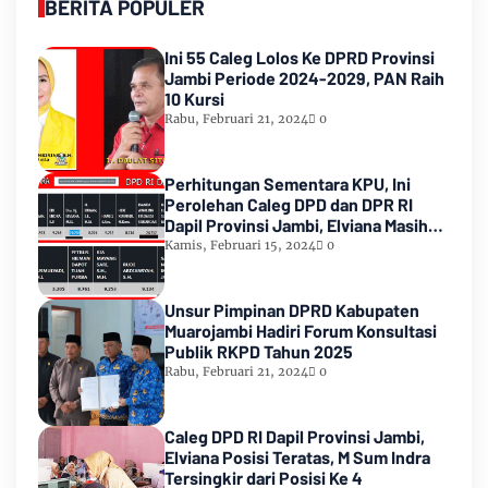
BERITA POPULER
Ini 55 Caleg Lolos Ke DPRD Provinsi
Jambi Periode 2024-2029, PAN Raih
10 Kursi
Rabu, Februari 21, 2024
0
Perhitungan Sementara KPU, Ini
Perolehan Caleg DPD dan DPR RI
Dapil Provinsi Jambi, Elviana Masih
Urutan Kedua Teratas
Kamis, Februari 15, 2024
0
Unsur Pimpinan DPRD Kabupaten
Muarojambi Hadiri Forum Konsultasi
Publik RKPD Tahun 2025
Rabu, Februari 21, 2024
0
Caleg DPD RI Dapil Provinsi Jambi,
Elviana Posisi Teratas, M Sum Indra
Tersingkir dari Posisi Ke 4