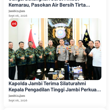
Kemarau, Pasokan Air Bersih Tirta
Mayang Jambi Keruh
Jambi24Jam
Sept 06, 2026
Kapolda Jambi Terima Silaturahmi
Kepala Pengadilan Tinggi Jambi Perkuat
Sinergi Antar Lembaga
Jambi24Jam
Sept 06, 2026