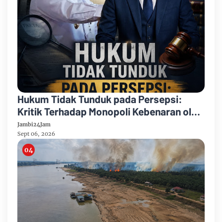
Hukum Tidak Tunduk pada Persepsi:
Kritik Terhadap Monopoli Kebenaran oleh
Media dan Aktivis
Jambi24Jam
Sept 06, 2026