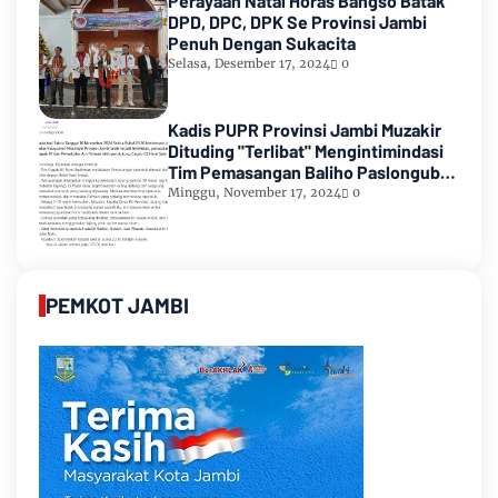
Perayaan Natal Horas Bangso Batak
DPD, DPC, DPK Se Provinsi Jambi
Penuh Dengan Sukacita
Selasa, Desember 17, 2024
0
Kadis PUPR Provinsi Jambi Muzakir
Dituding "Terlibat" Mengintimindasi
Tim Pemasangan Baliho Paslongub
Romi-Sudirman
Minggu, November 17, 2024
0
PEMKOT JAMBI