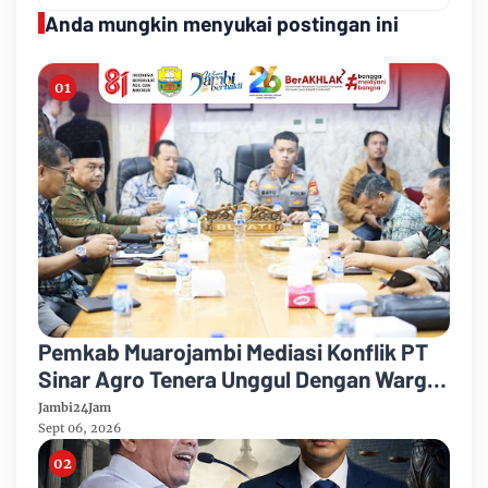
Anda mungkin menyukai postingan ini
Pemkab Muarojambi Mediasi Konflik PT
Sinar Agro Tenera Unggul Dengan Warga
Sipin Teluk Duren
Jambi24Jam
Sept 06, 2026