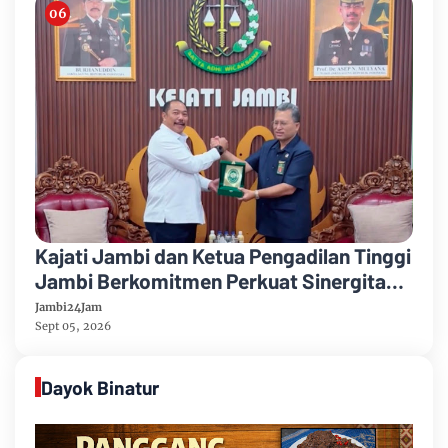
Kajati Jambi dan Ketua Pengadilan Tinggi
Jambi Berkomitmen Perkuat Sinergitas
Penegakan Hukum
Jambi24Jam
Sept 05, 2026
Dayok Binatur