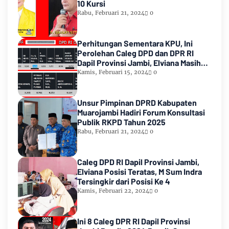
10 Kursi
Rabu, Februari 21, 2024
0
Perhitungan Sementara KPU, Ini
Perolehan Caleg DPD dan DPR RI
Dapil Provinsi Jambi, Elviana Masih
Urutan Kedua Teratas
Kamis, Februari 15, 2024
0
Unsur Pimpinan DPRD Kabupaten
Muarojambi Hadiri Forum Konsultasi
Publik RKPD Tahun 2025
Rabu, Februari 21, 2024
0
Caleg DPD RI Dapil Provinsi Jambi,
Elviana Posisi Teratas, M Sum Indra
Tersingkir dari Posisi Ke 4
Kamis, Februari 22, 2024
0
Ini 8 Caleg DPR RI Dapil Provinsi