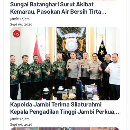
Sungai Batanghari Surut Akibat
Kemarau, Pasokan Air Bersih Tirta
Mayang Jambi Keruh
Jambi24Jam
Sept 06, 2026
Kapolda Jambi Terima Silaturahmi
Kepala Pengadilan Tinggi Jambi Perkuat
Sinergi Antar Lembaga
Jambi24Jam
Sept 06, 2026