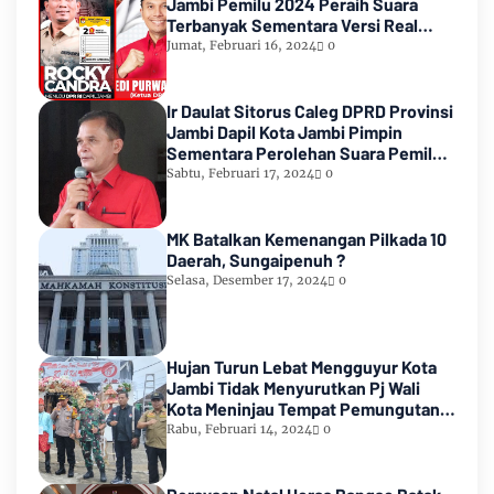
Jambi Pemilu 2024 Peraih Suara
Terbanyak Sementara Versi Real
Count KPU RI
Jumat, Februari 16, 2024
0
Ir Daulat Sitorus Caleg DPRD Provinsi
Jambi Dapil Kota Jambi Pimpin
Sementara Perolehan Suara Pemilu
2024
Sabtu, Februari 17, 2024
0
MK Batalkan Kemenangan Pilkada 10
Daerah, Sungaipenuh ?
Selasa, Desember 17, 2024
0
Hujan Turun Lebat Mengguyur Kota
Jambi Tidak Menyurutkan Pj Wali
Kota Meninjau Tempat Pemungutan
Suara Pemilu 2024
Rabu, Februari 14, 2024
0