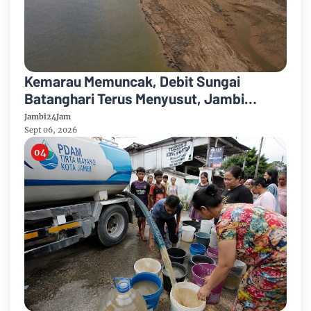
Kemarau Memuncak, Debit Sungai
Batanghari Terus Menyusut, Jambi
Hadapi Ancaman Krisis Air Bersih dan
Jambi24Jam
Karhutla
Sept 06, 2026