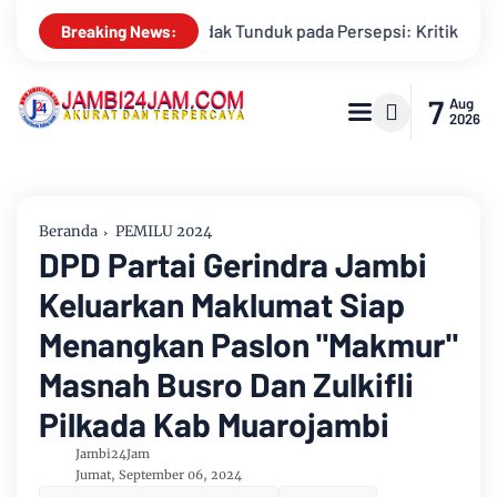
 Persepsi: Kritik Terhadap Monopoli Kebenaran oleh Media dan 
Breaking News:
7
Aug
2026
Beranda
PEMILU 2024
DPD Partai Gerindra Jambi
Keluarkan Maklumat Siap
Menangkan Paslon "Makmur"
Masnah Busro Dan Zulkifli
Pilkada Kab Muarojambi
Jambi24Jam
Jumat, September 06, 2024