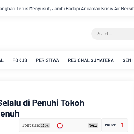
pi Ancaman Krisis Air Bersih dan Karhutla
Sungai Batangha
AL
FOKUS
PERISTIWA
REGIONAL SUMATERA
SENI
elalu di Penuhi Tokoh
penuh
Font size:
PRINT
12px
30px