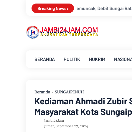
 Memuncak, Debit Sungai Batanghari Terus Menyusut, Jambi Hada
Breaking News:
BERANDA
POLITIK
HUKRIM
NASION
Beranda
SUNGAIPENUH
Kediaman Ahmadi Zubir S
Masyarakat Kota Sungai
Jambi24Jam
Jumat, September 27, 2024