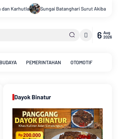
ri Surut Akibat Kemarau, Pasokan Air Bersih Tirta Mayang Jamb
6
Aug
2026
 BUDAYA
PEMERINTAHAN
OTOMOTIF
Dayok Binatur