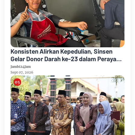
Konsisten Alirkan Kepedulian, Sinsen
Gelar Donor Darah ke-23 dalam Perayaan
Anniversary Sinsen
Jambi24Jam
Sept 07, 2026