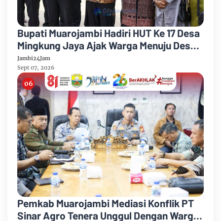
Bupati Muarojambi Hadiri HUT Ke 17 Desa
Mingkung Jaya Ajak Warga Menuju Desa
Mandiri 2026
Jambi24Jam
Sept 07, 2026
Pemkab Muarojambi Mediasi Konflik PT
Sinar Agro Tenera Unggul Dengan Warga