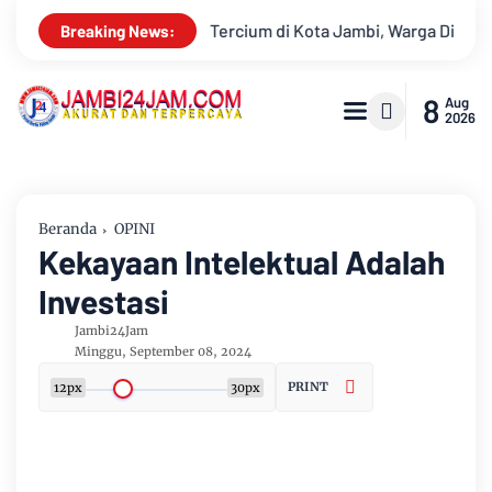
ota Jambi, Warga Diminta Waspada Hadapi Puncak Kemarau
A
Breaking News:
8
Aug
2026
Beranda
OPINI
Kekayaan Intelektual Adalah
Investasi
Jambi24Jam
Minggu, September 08, 2024
PRINT
12px
30px