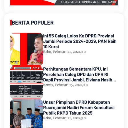
BERITA POPULER
Ini 55 Caleg Lolos Ke DPRD Provinsi
Jambi Periode 2024-2029, PAN Raih
10 Kursi
Rabu, Februari 21, 2024
0
Perhitungan Sementara KPU, Ini
Perolehan Caleg DPD dan DPR RI
Dapil Provinsi Jambi, Elviana Masih
Urutan Kedua Teratas
Kamis, Februari 15, 2024
0
Unsur Pimpinan DPRD Kabupaten
Muarojambi Hadiri Forum Konsultasi
Publik RKPD Tahun 2025
Rabu, Februari 21, 2024
0