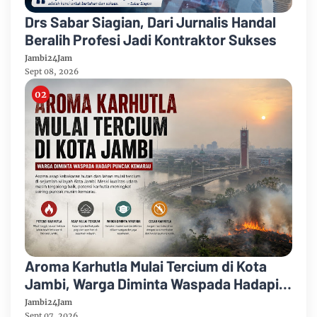
Drs Sabar Siagian, Dari Jurnalis Handal
Beralih Profesi Jadi Kontraktor Sukses
Jambi24Jam
Sept 08, 2026
Aroma Karhutla Mulai Tercium di Kota
Jambi, Warga Diminta Waspada Hadapi
Puncak Kemarau
Jambi24Jam
Sept 07, 2026