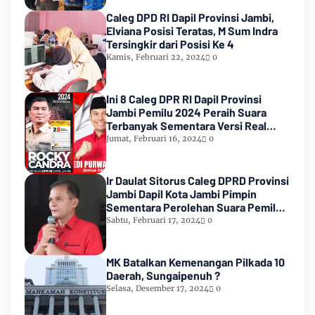
Caleg DPD RI Dapil Provinsi Jambi,
Elviana Posisi Teratas, M Sum Indra
Tersingkir dari Posisi Ke 4
Kamis, Februari 22, 2024
0
Ini 8 Caleg DPR RI Dapil Provinsi
Jambi Pemilu 2024 Peraih Suara
Terbanyak Sementara Versi Real
Count KPU RI
Jumat, Februari 16, 2024
0
Ir Daulat Sitorus Caleg DPRD Provinsi
Jambi Dapil Kota Jambi Pimpin
Sementara Perolehan Suara Pemilu
2024
Sabtu, Februari 17, 2024
0
MK Batalkan Kemenangan Pilkada 10
Daerah, Sungaipenuh ?
Selasa, Desember 17, 2024
0