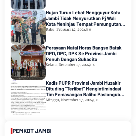
Hujan Turun Lebat Mengguyur Kota
Jambi Tidak Menyurutkan Pj Wali
Kota Meninjau Tempat Pemungutan
Suara Pemilu 2024
Rabu, Februari 14, 2024
0
Perayaan Natal Horas Bangso Batak
DPD, DPC, DPK Se Provinsi Jambi
Penuh Dengan Sukacita
Selasa, Desember 17, 2024
0
Kadis PUPR Provinsi Jambi Muzakir
Dituding "Terlibat" Mengintimindasi
Tim Pemasangan Baliho Paslongub
Romi-Sudirman
Minggu, November 17, 2024
0
PEMKOT JAMBI