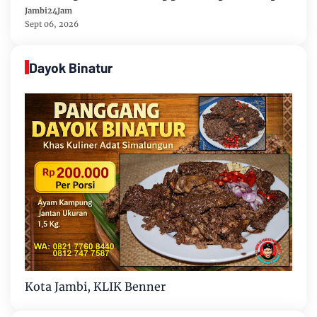
Sipin Teluk Duren
Jambi24Jam
Sept 06, 2026
Dayok Binatur
Kota Jambi, KLIK Benner