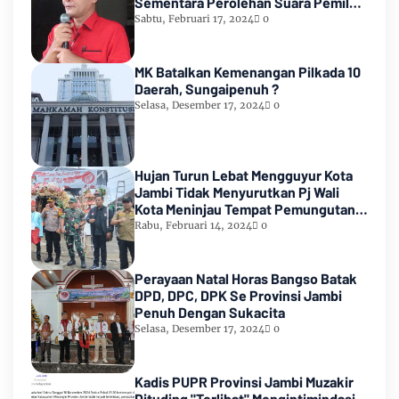
Sementara Perolehan Suara Pemilu
2024
Sabtu, Februari 17, 2024
0
MK Batalkan Kemenangan Pilkada 10
Daerah, Sungaipenuh ?
Selasa, Desember 17, 2024
0
Hujan Turun Lebat Mengguyur Kota
Jambi Tidak Menyurutkan Pj Wali
Kota Meninjau Tempat Pemungutan
Suara Pemilu 2024
Rabu, Februari 14, 2024
0
Perayaan Natal Horas Bangso Batak
DPD, DPC, DPK Se Provinsi Jambi
Penuh Dengan Sukacita
Selasa, Desember 17, 2024
0
Kadis PUPR Provinsi Jambi Muzakir
Dituding "Terlibat" Mengintimindasi