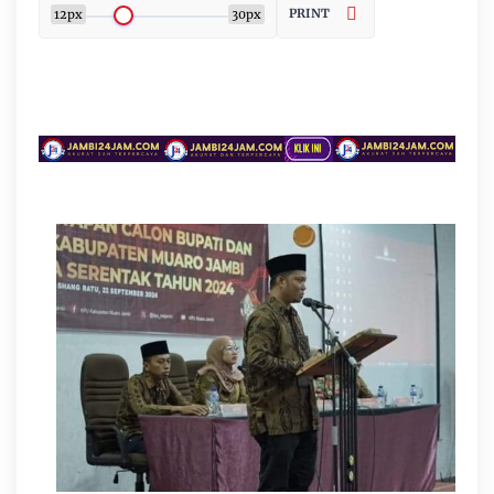
PRINT
12px
30px