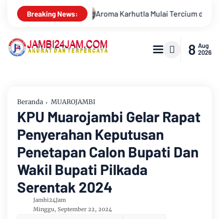
ulai Tercium di Kota Jambi, Warga Diminta Waspada Hadapi Pun
Breaking News:
8
Aug
2026
Beranda
MUAROJAMBI
KPU Muarojambi Gelar Rapat
Penyerahan Keputusan
Penetapan Calon Bupati Dan
Wakil Bupati Pilkada
Serentak 2024
Jambi24Jam
Minggu, September 22, 2024