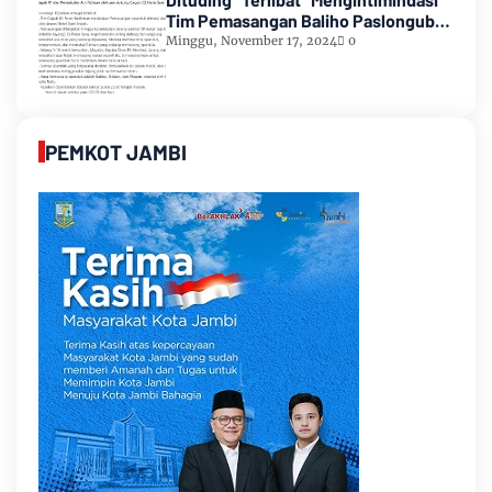
Tim Pemasangan Baliho Paslongub
Romi-Sudirman
Minggu, November 17, 2024
0
PEMKOT JAMBI