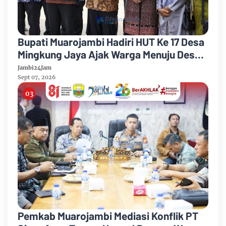
Bupati Muarojambi Hadiri HUT Ke 17 Desa
Mingkung Jaya Ajak Warga Menuju Desa
Mandiri 2026
Jambi24Jam
Sept 07, 2026
Pemkab Muarojambi Mediasi Konflik PT