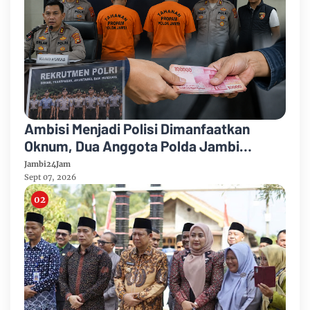
Ambisi Menjadi Polisi Dimanfaatkan
Oknum, Dua Anggota Polda Jambi
Diduga Tipu Calon Bintara dengan Janji
Jambi24Jam
Kelulusan
Sept 07, 2026