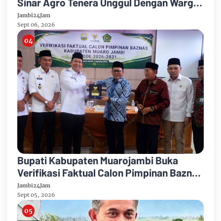
Sinar Agro Tenera Unggul Dengan Warga
Sipin Teluk Duren
Jambi24Jam
Sept 06, 2026
Bupati Kabupaten Muarojambi Buka
Verifikasi Faktual Calon Pimpinan Baznas
Tahun 2026-2031
Jambi24Jam
Sept 05, 2026