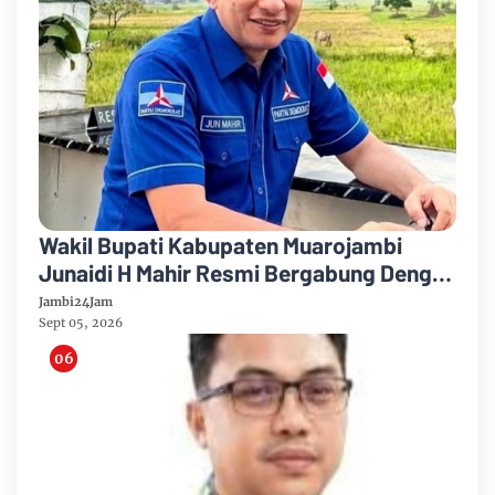
Wakil Bupati Kabupaten Muarojambi
Junaidi H Mahir Resmi Bergabung Dengan
Partai Demikrat
Jambi24Jam
Sept 05, 2026