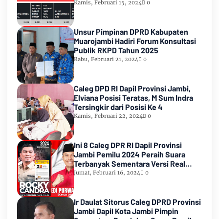
Urutan Kedua Teratas
Kamis, Februari 15, 2024
0
Unsur Pimpinan DPRD Kabupaten
Muarojambi Hadiri Forum Konsultasi
Publik RKPD Tahun 2025
Rabu, Februari 21, 2024
0
Caleg DPD RI Dapil Provinsi Jambi,
Elviana Posisi Teratas, M Sum Indra
Tersingkir dari Posisi Ke 4
Kamis, Februari 22, 2024
0
Ini 8 Caleg DPR RI Dapil Provinsi
Jambi Pemilu 2024 Peraih Suara
Terbanyak Sementara Versi Real
Count KPU RI
Jumat, Februari 16, 2024
0
Ir Daulat Sitorus Caleg DPRD Provinsi
Jambi Dapil Kota Jambi Pimpin