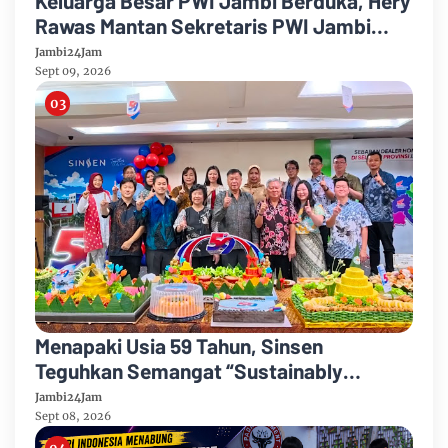
Keluarga Besar PWI Jambi Berduka, Hery
Rawas Mantan Sekretaris PWI Jambi
Tutup Usia
Jambi24Jam
Sept 09, 2026
Menapaki Usia 59 Tahun, Sinsen
Teguhkan Semangat “Sustainably
Growing”
Jambi24Jam
Sept 08, 2026