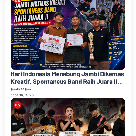
Hari Indonesia Menabung Jambi Dikemas
Kreatif, Spontaneus Band Raih Juara II
Festival Band Pelajar dan Mahasiswa
Jambi24Jam
Sept 08, 2026