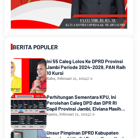
BERITA POPULER
Ini 55 Caleg Lolos Ke DPRD Provinsi
Jambi Periode 2024-2029, PAN Raih
10 Kursi
Rabu, Februari 21, 2024
0
Perhitungan Sementara KPU, Ini
Perolehan Caleg DPD dan DPR RI
Dapil Provinsi Jambi, Elviana Masih
Urutan Kedua Teratas
Kamis, Februari 15, 2024
0
Unsur Pimpinan DPRD Kabupaten