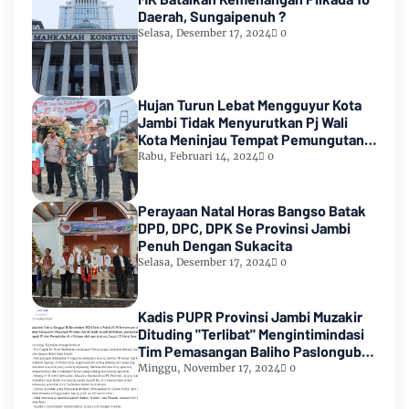
Daerah, Sungaipenuh ?
Selasa, Desember 17, 2024
0
Hujan Turun Lebat Mengguyur Kota
Jambi Tidak Menyurutkan Pj Wali
Kota Meninjau Tempat Pemungutan
Suara Pemilu 2024
Rabu, Februari 14, 2024
0
Perayaan Natal Horas Bangso Batak
DPD, DPC, DPK Se Provinsi Jambi
Penuh Dengan Sukacita
Selasa, Desember 17, 2024
0
Kadis PUPR Provinsi Jambi Muzakir
Dituding "Terlibat" Mengintimindasi
Tim Pemasangan Baliho Paslongub
Romi-Sudirman
Minggu, November 17, 2024
0