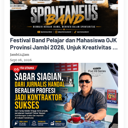
Festival Band Pelajar dan Mahasiswa OJK
Provinsi Jambi 2026, Unjuk Kreativitas di
Taman Banjuran Budayo, Spontaneus
Jambi24Jam
Band Raih Juara 2
Sept 08, 2026