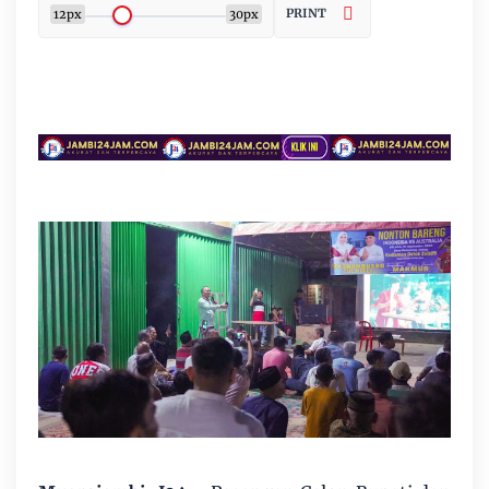
PRINT
12px
30px