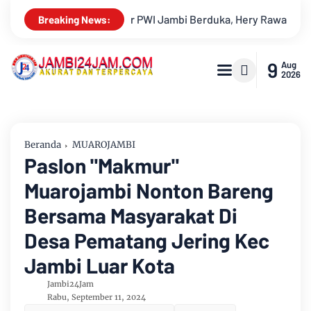
a, Hery Rawas Mantan Sekretaris PWI Jambi Tutup Usia
Mena
Breaking News:
9
Aug
2026
Beranda
MUAROJAMBI
Paslon "Makmur"
Muarojambi Nonton Bareng
Bersama Masyarakat Di
Desa Pematang Jering Kec
Jambi Luar Kota
Jambi24Jam
Rabu, September 11, 2024