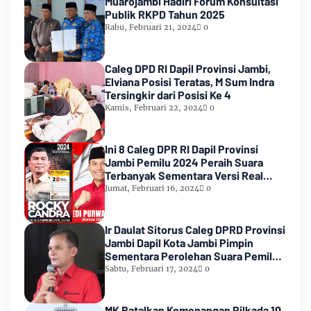
Muarojambi Hadiri Forum Konsultasi
Publik RKPD Tahun 2025
Rabu, Februari 21, 2024
0
Caleg DPD RI Dapil Provinsi Jambi,
Elviana Posisi Teratas, M Sum Indra
Tersingkir dari Posisi Ke 4
Kamis, Februari 22, 2024
0
Ini 8 Caleg DPR RI Dapil Provinsi
Jambi Pemilu 2024 Peraih Suara
Terbanyak Sementara Versi Real
Count KPU RI
Jumat, Februari 16, 2024
0
Ir Daulat Sitorus Caleg DPRD Provinsi
Jambi Dapil Kota Jambi Pimpin
Sementara Perolehan Suara Pemilu
2024
Sabtu, Februari 17, 2024
0
MK Batalkan Kemenangan Pilkada 10