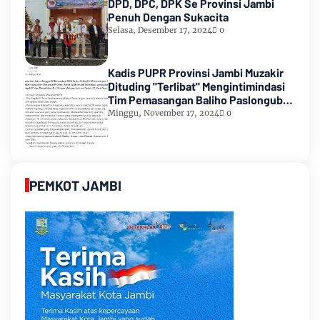
DPD, DPC, DPK Se Provinsi Jambi
Penuh Dengan Sukacita
Selasa, Desember 17, 2024
0
Kadis PUPR Provinsi Jambi Muzakir
Dituding "Terlibat" Mengintimindasi
Tim Pemasangan Baliho Paslongub
Romi-Sudirman
Minggu, November 17, 2024
0
PEMKOT JAMBI