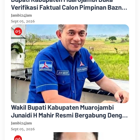
Verifikasi Faktual Calon Pimpinan Baznas
Tahun 2026-2031
Jambi24Jam
Sept 05, 2026
Wakil Bupati Kabupaten Muarojambi
Junaidi H Mahir Resmi Bergabung Dengan
Partai Demikrat
Jambi24Jam
Sept 05, 2026