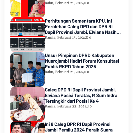
Rabu, Februari 21, 2024
0
Perhitungan Sementara KPU, Ini
Perolehan Caleg DPD dan DPR RI
Dapil Provinsi Jambi, Elviana Masih
Urutan Kedua Teratas
Kamis, Februari 15, 2024
0
Unsur Pimpinan DPRD Kabupaten
Muarojambi Hadiri Forum Konsultasi
Publik RKPD Tahun 2025
Rabu, Februari 21, 2024
0
Caleg DPD RI Dapil Provinsi Jambi,
Elviana Posisi Teratas, M Sum Indra
Tersingkir dari Posisi Ke 4
Kamis, Februari 22, 2024
0
Ini 8 Caleg DPR RI Dapil Provinsi
Jambi Pemilu 2024 Peraih Suara