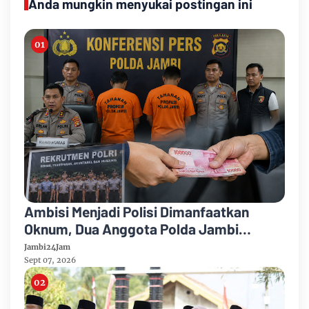
Anda mungkin menyukai postingan ini
Ambisi Menjadi Polisi Dimanfaatkan
Oknum, Dua Anggota Polda Jambi
Diduga Tipu Calon Bintara dengan Janji
Jambi24Jam
Kelulusan
Sept 07, 2026