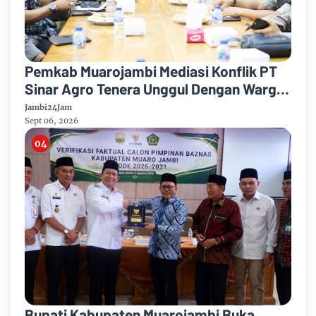
Pemkab Muarojambi Mediasi Konflik PT
Sinar Agro Tenera Unggul Dengan Warga
Sipin Teluk Duren
Jambi24Jam
Sept 06, 2026
Bupati Kabupaten Muarojambi Buka