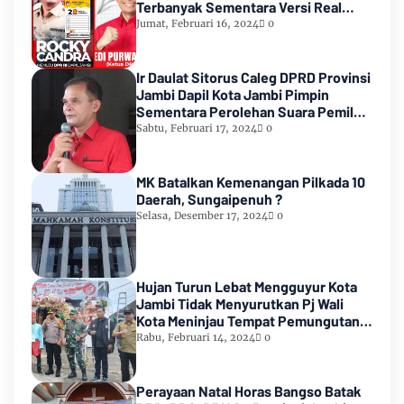
Terbanyak Sementara Versi Real
Count KPU RI
Jumat, Februari 16, 2024
0
Ir Daulat Sitorus Caleg DPRD Provinsi
Jambi Dapil Kota Jambi Pimpin
Sementara Perolehan Suara Pemilu
2024
Sabtu, Februari 17, 2024
0
MK Batalkan Kemenangan Pilkada 10
Daerah, Sungaipenuh ?
Selasa, Desember 17, 2024
0
Hujan Turun Lebat Mengguyur Kota
Jambi Tidak Menyurutkan Pj Wali
Kota Meninjau Tempat Pemungutan
Suara Pemilu 2024
Rabu, Februari 14, 2024
0
Perayaan Natal Horas Bangso Batak