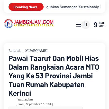
stainably Growing”
Hari Indonesia Menabung Jambi Dikemas K
Breaking News:
9
Aug
2026
Beranda
MUAROJAMBI
Pawai Taaruf Dan Mobil Hias
Dalam Rangkaian Acara MTQ
Yang Ke 53 Provinsi Jambi
Tuan Rumah Kabupaten
Kerinci
Jambi24Jam
Jumat, September 20, 2024