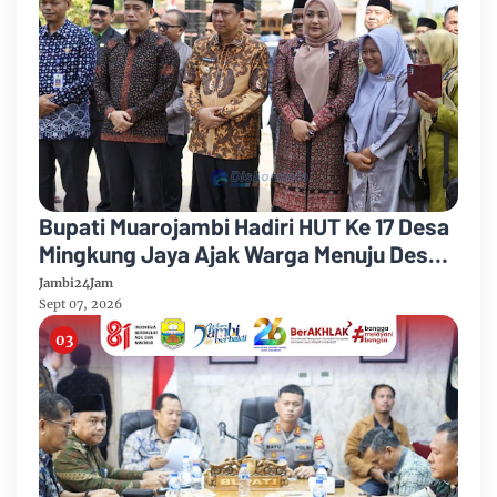
Bupati Muarojambi Hadiri HUT Ke 17 Desa
Mingkung Jaya Ajak Warga Menuju Desa
Mandiri 2026
Jambi24Jam
Sept 07, 2026