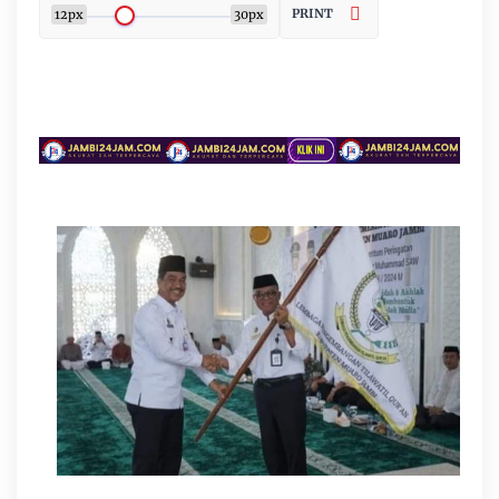
PRINT
12px
30px