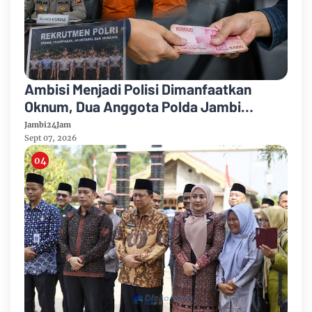
Ambisi Menjadi Polisi Dimanfaatkan
Oknum, Dua Anggota Polda Jambi
Diduga Tipu Calon Bintara dengan Janji
Jambi24Jam
Kelulusan
Sept 07, 2026