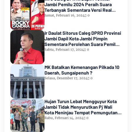
Jambi Pemilu 2024 Peraih Suara
Terbanyak Sementara Versi Real
Count KPU RI
Jumat, Februari 16, 2024
0
Ir Daulat Sitorus Caleg DPRD Provinsi
Jambi Dapil Kota Jambi Pimpin
Sementara Perolehan Suara Pemilu
2024
Sabtu, Februari 17, 2024
0
MK Batalkan Kemenangan Pilkada 10
Daerah, Sungaipenuh ?
Selasa, Desember 17, 2024
0
Hujan Turun Lebat Mengguyur Kota
Jambi Tidak Menyurutkan Pj Wali
Kota Meninjau Tempat Pemungutan
Suara Pemilu 2024
Rabu, Februari 14, 2024
0