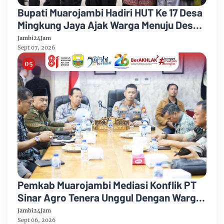
Bupati Muarojambi Hadiri HUT Ke 17 Desa
Mingkung Jaya Ajak Warga Menuju Desa
Mandiri 2026
Jambi24Jam
Sept 07, 2026
Pemkab Muarojambi Mediasi Konflik PT
Sinar Agro Tenera Unggul Dengan Warga
Sipin Teluk Duren
Jambi24Jam
Sept 06, 2026