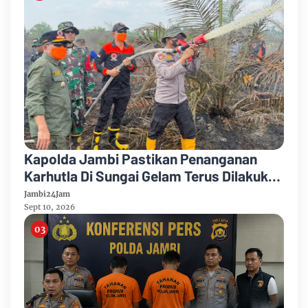
Kapolda Jambi Pastikan Penanganan
Karhutla Di Sungai Gelam Terus Dilakukan
Sinergi Diperkuat
Jambi24Jam
Sept 10, 2026