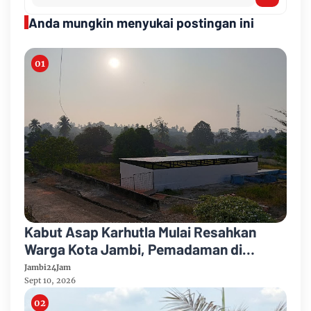
Anda mungkin menyukai postingan ini
Kabut Asap Karhutla Mulai Resahkan
Warga Kota Jambi, Pemadaman di
Sungai Gelam Terus Dikebut
Jambi24Jam
Sept 10, 2026