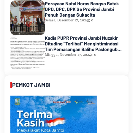
Perayaan Natal Horas Bangso Batak
DPD, DPC, DPK Se Provinsi Jambi
Penuh Dengan Sukacita
Selasa, Desember 17, 2024
0
Kadis PUPR Provinsi Jambi Muzakir
Dituding "Terlibat" Mengintimindasi
Tim Pemasangan Baliho Paslongub
Romi-Sudirman
Minggu, November 17, 2024
0
PEMKOT JAMBI