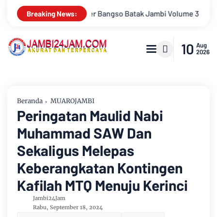
i Volume 3 Siap Menggebrak! Menampilkan Marsada Band dan Si
Breaking News:
10
Aug
2026
Beranda
MUAROJAMBI
Peringatan Maulid Nabi
Muhammad SAW Dan
Sekaligus Melepas
Keberangkatan Kontingen
Kafilah MTQ Menuju Kerinci
Jambi24Jam
Rabu, September 18, 2024