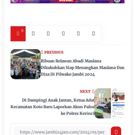
0
PREVIOUS
Ribuan Relawan Abadi Maulana
Dikukuhkan Siap Menangkan Maulana Dan
Diza Di Pilwako Jambi 2024
NEXT
Di Dampingi Anak Jantan, Ketua Adat
Kecamatan Koto Baru Laporkan Akun Palsu
ke Polres Kerinci