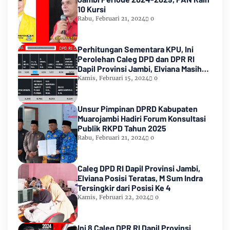
10 Kursi
Rabu, Februari 21, 2024
0
Perhitungan Sementara KPU, Ini
Perolehan Caleg DPD dan DPR RI
Dapil Provinsi Jambi, Elviana Masih
Urutan Kedua Teratas
Kamis, Februari 15, 2024
0
Unsur Pimpinan DPRD Kabupaten
Muarojambi Hadiri Forum Konsultasi
Publik RKPD Tahun 2025
Rabu, Februari 21, 2024
0
Caleg DPD RI Dapil Provinsi Jambi,
Elviana Posisi Teratas, M Sum Indra
Tersingkir dari Posisi Ke 4
Kamis, Februari 22, 2024
0
Ini 8 Caleg DPR RI Dapil Provinsi