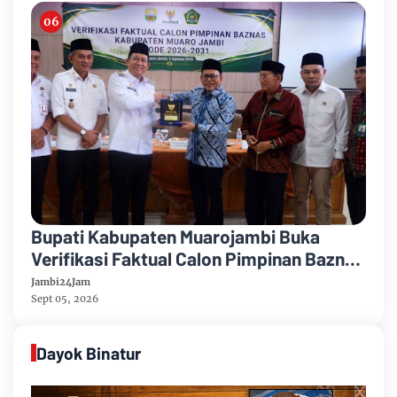
Bupati Kabupaten Muarojambi Buka
Verifikasi Faktual Calon Pimpinan Baznas
Tahun 2026-2031
Jambi24Jam
Sept 05, 2026
Dayok Binatur