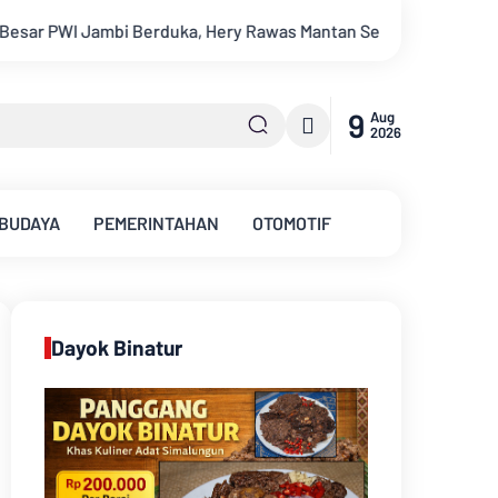
Sekretaris PWI Jambi Tutup Usia
Menapaki Usia 59 Tahun, 
9
Aug
2026
 BUDAYA
PEMERINTAHAN
OTOMOTIF
Dayok Binatur