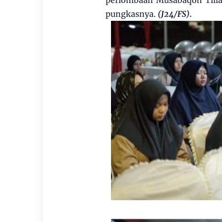
perlombaan Musabaqoh Tillaw
pungkasnya.
(J24/FS).