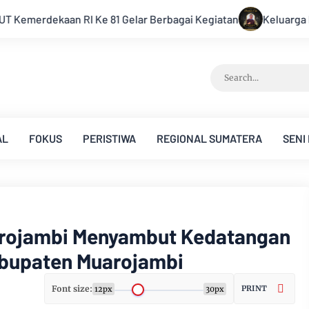
atan
Keluarga Besar PWI Jambi Berduka, Hery Rawas Mantan 
AL
FOKUS
PERISTIWA
REGIONAL SUMATERA
SENI
arojambi Menyambut Kedatangan
abupaten Muarojambi
Font size:
PRINT
12px
30px