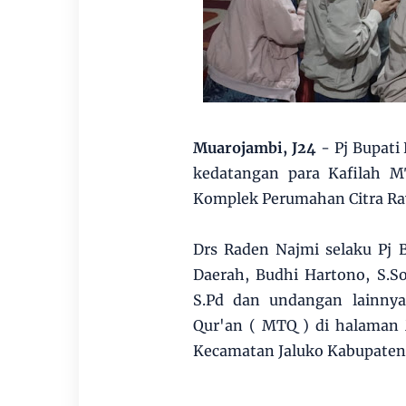
Muarojambi, J24
- Pj Bupat
kedatangan para Kafilah M
Komplek Perumahan Citra Ray
Drs Raden Najmi selaku Pj 
Daerah, Budhi Hartono, S.So
S.Pd dan undangan lainny
Qur'an ( MTQ ) di halaman 
Kecamatan Jaluko Kabupaten