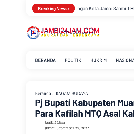
ta Jambi Sambut HUT Kemerdekaan RI Ke 81 Gelar Berbagai Kegi
Breaking News:
BERANDA
POLITIK
HUKRIM
NASION
Beranda
RAGAM BUDAYA
Pj Bupati Kabupaten Mu
Para Kafilah MTQ Asal K
Jambi24Jam
Jumat, September 27, 2024