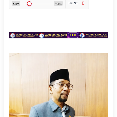
PRINT
12px
30px