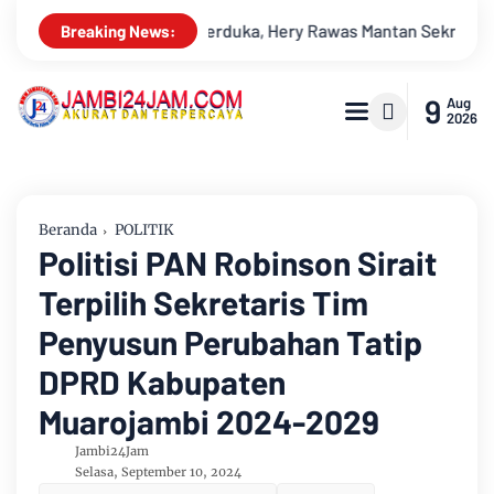
Mantan Sekretaris PWI Jambi Tutup Usia
Menapaki Usia 59 T
Breaking News:
9
Aug
2026
Beranda
POLITIK
Politisi PAN Robinson Sirait
Terpilih Sekretaris Tim
Penyusun Perubahan Tatip
DPRD Kabupaten
Muarojambi 2024-2029
Jambi24Jam
Selasa, September 10, 2024