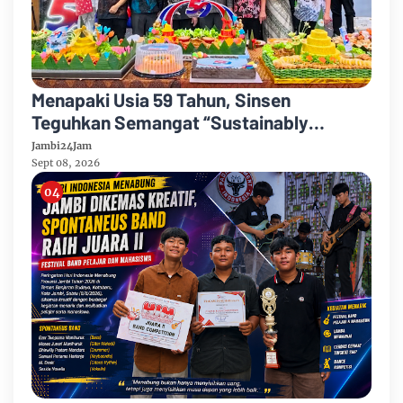
Menapaki Usia 59 Tahun, Sinsen
Teguhkan Semangat “Sustainably
Growing”
Jambi24Jam
Sept 08, 2026