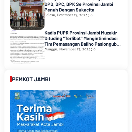
DPD, DPC, DPK Se Provinsi Jambi
Penuh Dengan Sukacita
Selasa, Desember 17, 2024
0
Kadis PUPR Provinsi Jambi Muzakir
Dituding "Terlibat" Mengintimindasi
Tim Pemasangan Baliho Paslongub
Romi-Sudirman
Minggu, November 17, 2024
0
PEMKOT JAMBI