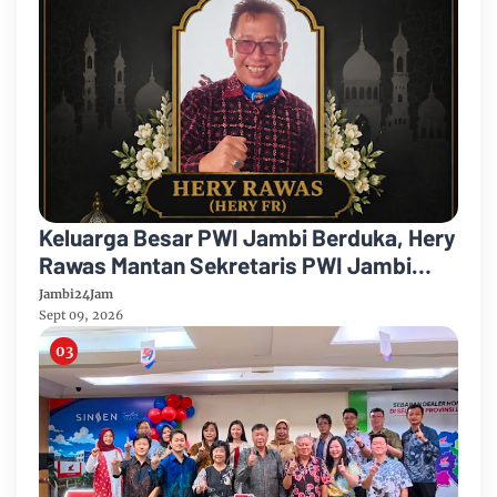
Keluarga Besar PWI Jambi Berduka, Hery
Rawas Mantan Sekretaris PWI Jambi
Tutup Usia
Jambi24Jam
Sept 09, 2026