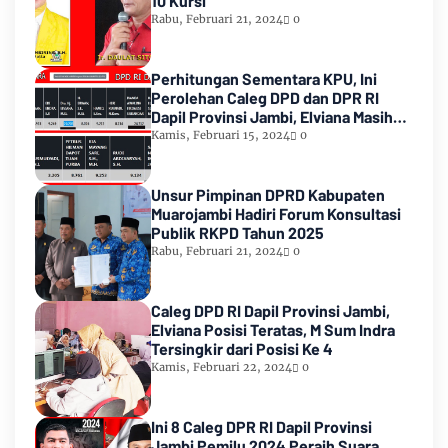
10 Kursi
Rabu, Februari 21, 2024
0
Perhitungan Sementara KPU, Ini
Perolehan Caleg DPD dan DPR RI
Dapil Provinsi Jambi, Elviana Masih
Urutan Kedua Teratas
Kamis, Februari 15, 2024
0
Unsur Pimpinan DPRD Kabupaten
Muarojambi Hadiri Forum Konsultasi
Publik RKPD Tahun 2025
Rabu, Februari 21, 2024
0
Caleg DPD RI Dapil Provinsi Jambi,
Elviana Posisi Teratas, M Sum Indra
Tersingkir dari Posisi Ke 4
Kamis, Februari 22, 2024
0
Ini 8 Caleg DPR RI Dapil Provinsi
Jambi Pemilu 2024 Peraih Suara