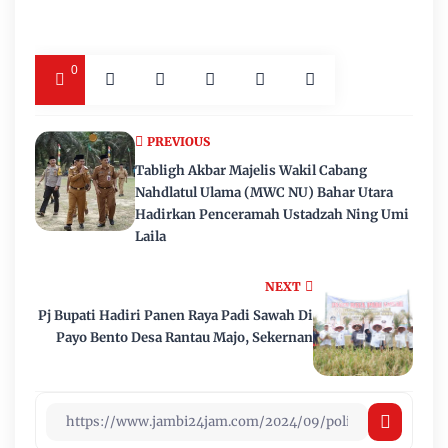
0
PREVIOUS
Tabligh Akbar Majelis Wakil Cabang
Nahdlatul Ulama (MWC NU) Bahar Utara
Hadirkan Penceramah Ustadzah Ning Umi
Laila
NEXT
Pj Bupati Hadiri Panen Raya Padi Sawah Di
Payo Bento Desa Rantau Majo, Sekernan