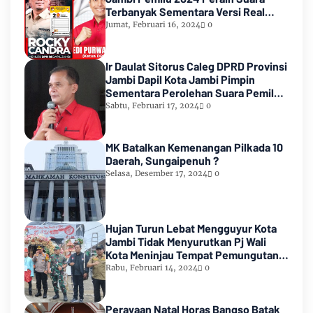
Terbanyak Sementara Versi Real
Count KPU RI
Jumat, Februari 16, 2024
0
Ir Daulat Sitorus Caleg DPRD Provinsi
Jambi Dapil Kota Jambi Pimpin
Sementara Perolehan Suara Pemilu
2024
Sabtu, Februari 17, 2024
0
MK Batalkan Kemenangan Pilkada 10
Daerah, Sungaipenuh ?
Selasa, Desember 17, 2024
0
Hujan Turun Lebat Mengguyur Kota
Jambi Tidak Menyurutkan Pj Wali
Kota Meninjau Tempat Pemungutan
Suara Pemilu 2024
Rabu, Februari 14, 2024
0
Perayaan Natal Horas Bangso Batak