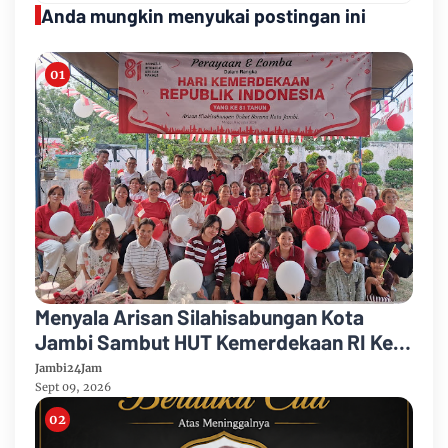
Anda mungkin menyukai postingan ini
Menyala Arisan Silahisabungan Kota
Jambi Sambut HUT Kemerdekaan RI Ke
81 Gelar Berbagai Kegiatan
Jambi24Jam
Sept 09, 2026