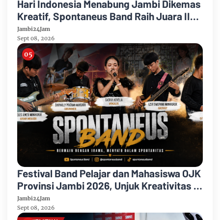
Hari Indonesia Menabung Jambi Dikemas
Kreatif, Spontaneus Band Raih Juara II
Festival Band Pelajar dan Mahasiswa
Jambi24Jam
Sept 08, 2026
Festival Band Pelajar dan Mahasiswa OJK
Provinsi Jambi 2026, Unjuk Kreativitas di
Taman Banjuran Budayo, Spontaneus
Jambi24Jam
Band Raih Juara 2
Sept 08, 2026