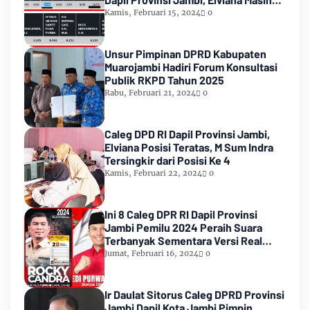
Urutan Kedua Teratas
Kamis, Februari 15, 2024
0
Unsur Pimpinan DPRD Kabupaten
Muarojambi Hadiri Forum Konsultasi
Publik RKPD Tahun 2025
Rabu, Februari 21, 2024
0
Caleg DPD RI Dapil Provinsi Jambi,
Elviana Posisi Teratas, M Sum Indra
Tersingkir dari Posisi Ke 4
Kamis, Februari 22, 2024
0
Ini 8 Caleg DPR RI Dapil Provinsi
Jambi Pemilu 2024 Peraih Suara
Terbanyak Sementara Versi Real
Count KPU RI
Jumat, Februari 16, 2024
0
Ir Daulat Sitorus Caleg DPRD Provinsi
Jambi Dapil Kota Jambi Pimpin