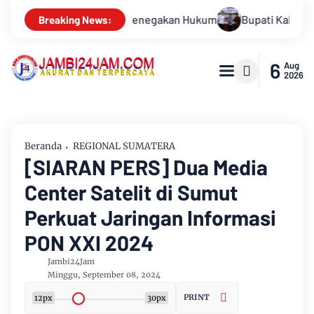
um
Bupati Kabupaten Muarojambi Buka Verifikasi Faktual Ca
Breaking News:
6
Aug
2026
Beranda
REGIONAL SUMATERA
[SIARAN PERS] Dua Media
Center Satelit di Sumut
Perkuat Jaringan Informasi
PON XXI 2024
Jambi24Jam
Minggu, September 08, 2024
PRINT
12px
30px