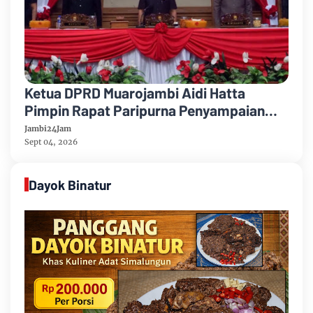
Ketua DPRD Muarojambi Aidi Hatta
Pimpin Rapat Paripurna Penyampaian
Rancangan Perubahan KUA-PPAS Tahun
Jambi24Jam
Anggaran 2026
Sept 04, 2026
Dayok Binatur