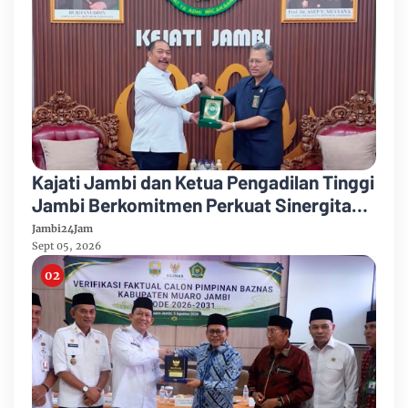
Kajati Jambi dan Ketua Pengadilan Tinggi
Jambi Berkomitmen Perkuat Sinergitas
Penegakan Hukum
Jambi24Jam
Sept 05, 2026