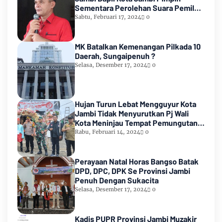
Sementara Perolehan Suara Pemilu
2024
Sabtu, Februari 17, 2024
0
MK Batalkan Kemenangan Pilkada 10
Daerah, Sungaipenuh ?
Selasa, Desember 17, 2024
0
Hujan Turun Lebat Mengguyur Kota
Jambi Tidak Menyurutkan Pj Wali
Kota Meninjau Tempat Pemungutan
Suara Pemilu 2024
Rabu, Februari 14, 2024
0
Perayaan Natal Horas Bangso Batak
DPD, DPC, DPK Se Provinsi Jambi
Penuh Dengan Sukacita
Selasa, Desember 17, 2024
0
Kadis PUPR Provinsi Jambi Muzakir