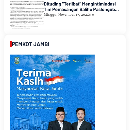
Dituding "Terlibat" Mengintimindasi
Tim Pemasangan Baliho Paslongub
Romi-Sudirman
Minggu, November 17, 2024
0
PEMKOT JAMBI