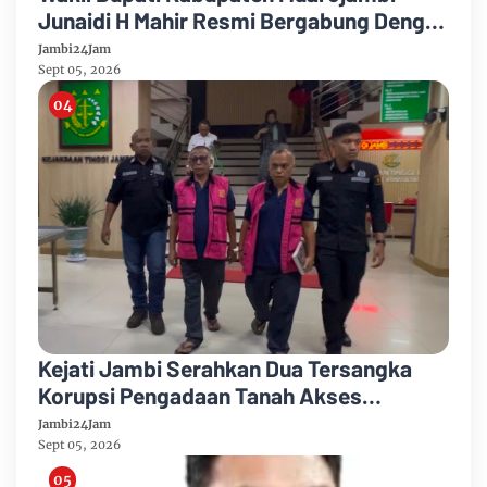
Junaidi H Mahir Resmi Bergabung Dengan
Partai Demikrat
Jambi24Jam
Sept 05, 2026
Kejati Jambi Serahkan Dua Tersangka
Korupsi Pengadaan Tanah Akses
Pelabuhan Ujung Jabung Ke Penuntut
Jambi24Jam
Umum
Sept 05, 2026