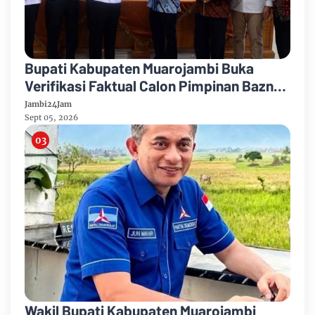
Bupati Kabupaten Muarojambi Buka
Verifikasi Faktual Calon Pimpinan Baznas
Tahun 2026-2031
Jambi24Jam
Sept 05, 2026
Wakil Bupati Kabupaten Muarojambi