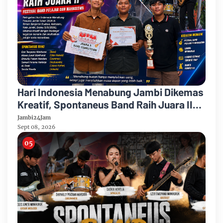
Hari Indonesia Menabung Jambi Dikemas
Kreatif, Spontaneus Band Raih Juara II
Festival Band Pelajar dan Mahasiswa
Jambi24Jam
Sept 08, 2026