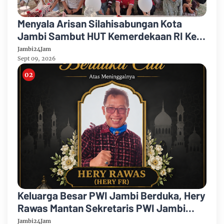
Menyala Arisan Silahisabungan Kota
Jambi Sambut HUT Kemerdekaan RI Ke
81 Gelar Berbagai Kegiatan
Jambi24Jam
Sept 09, 2026
Keluarga Besar PWI Jambi Berduka, Hery
Rawas Mantan Sekretaris PWI Jambi
Tutup Usia
Jambi24Jam