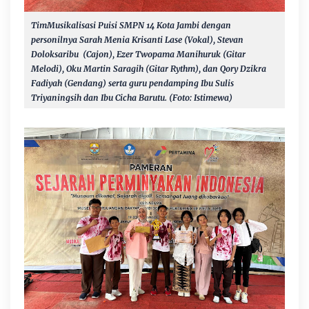
TimMusikalisasi Puisi
SMPN 14 Kota Jambi dengan
personilnya Sarah Menia Krisanti Lase (Vokal), Stevan
Doloksaribu (Cajon), Ezer Twopama Manihuruk (Gitar
Melodi), Oku Martin Saragih (Gitar Rythm), dan Qory Dzikra
Fadiyah (Gendang) serta guru pendamping Ibu Sulis
Triyaningsih dan Ibu Cicha Barutu. (Foto: Istimewa)