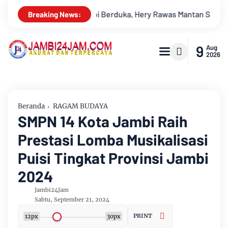
kretaris PWI Jambi Tutup Usia
Menapaki Usia 59 Tahun, Si
Breaking News:
9
Aug
2026
Beranda
RAGAM BUDAYA
SMPN 14 Kota Jambi Raih
Prestasi Lomba Musikalisasi
Puisi Tingkat Provinsi Jambi
2024
Jambi24Jam
Sabtu, September 21, 2024
PRINT
12px
30px