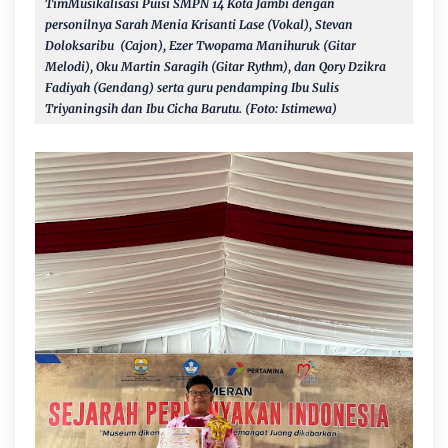
TimMusikalisasi Puisi
SMPN 14 Kota Jambi dengan
personilnya Sarah Menia Krisanti Lase (Vokal), Stevan
Doloksaribu (Cajon), Ezer Twopama Manihuruk (Gitar
Melodi), Oku Martin Saragih (Gitar Rythm), dan Qory Dzikra
Fadiyah (Gendang) serta guru pendamping Ibu Sulis
Triyaningsih dan Ibu Cicha Barutu. (Foto: Istimewa)