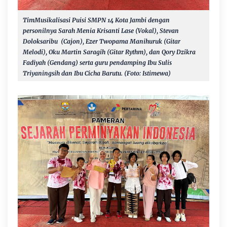
TimMusikalisasi Puisi
SMPN 14 Kota Jambi dengan
personilnya Sarah Menia Krisanti Lase (Vokal), Stevan
Doloksaribu (Cajon), Ezer Twopama Manihuruk (Gitar
Melodi), Oku Martin Saragih (Gitar Rythm), dan Qory Dzikra
Fadiyah (Gendang) serta guru pendamping Ibu Sulis
Triyaningsih dan Ibu Cicha Barutu. (Foto: Istimewa)