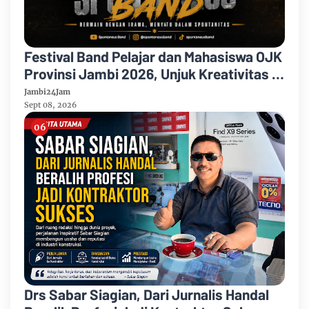
Festival Band Pelajar dan Mahasiswa OJK
Provinsi Jambi 2026, Unjuk Kreativitas di
Taman Banjuran Budayo, Spontaneus
Jambi24Jam
Band Raih Juara 2
Sept 08, 2026
Drs Sabar Siagian, Dari Jurnalis Handal