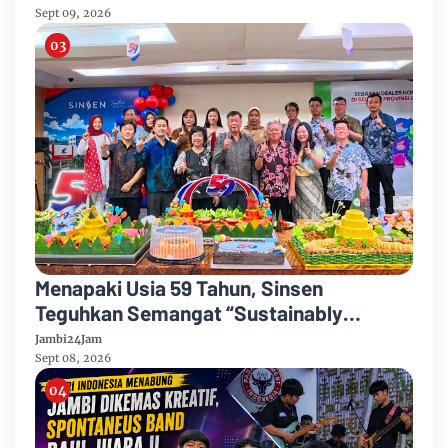
Sept 09, 2026
Menapaki Usia 59 Tahun, Sinsen
Teguhkan Semangat “Sustainably
Growing”
Jambi24Jam
Sept 08, 2026