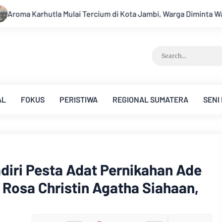
Jambi, Warga Diminta Waspada Hadapi Puncak Kemarau
Ambis
AL
FOKUS
PERISTIWA
REGIONAL SUMATERA
SENI
diri Pesta Adat Pernikahan Ade
 Rosa Christin Agatha Siahaan,