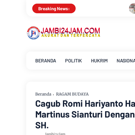
Aroma Karhutla Mulai Tercium di Kota 
Breaking News:
BERANDA
POLITIK
HUKRIM
NASION
Beranda
RAGAM BUDAYA
Cagub Romi Hariyanto Ha
Martinus Sianturi Dengan
SH.
Jambi24Jam