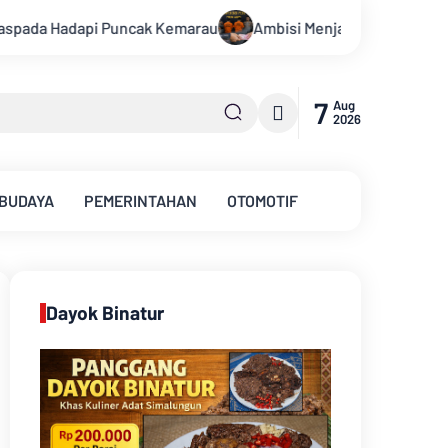
i Menjadi Polisi Dimanfaatkan Oknum, Dua Anggota Polda Jambi 
7
Aug
2026
 BUDAYA
PEMERINTAHAN
OTOMOTIF
Dayok Binatur