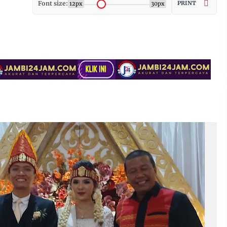
Font size:
PRINT
12px
30px