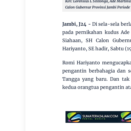
Kiri: Lorensius L Silitonga, Ade Martin
Calon Gubernur Provinsi Jambi Periode
Jambi, J24 -
Di sela-sela ber
pada pernikahan kudus Ade 
Siahaan, SH Calon Gubern
Hariyanto, SE hadir, Sabtu (1
Romi Hariyanto mengucapk
pengantin berbahagia dan s
Tangga yang baru. Dan tak
kedua orangtua pengantin a