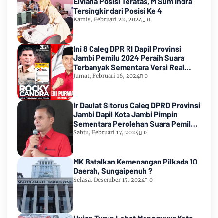
Elviana Posisi Teratas, M Sum Indra
Tersingkir dari Posisi Ke 4
Kamis, Februari 22, 2024
0
Ini 8 Caleg DPR RI Dapil Provinsi
Jambi Pemilu 2024 Peraih Suara
Terbanyak Sementara Versi Real
Count KPU RI
Jumat, Februari 16, 2024
0
Ir Daulat Sitorus Caleg DPRD Provinsi
Jambi Dapil Kota Jambi Pimpin
Sementara Perolehan Suara Pemilu
2024
Sabtu, Februari 17, 2024
0
MK Batalkan Kemenangan Pilkada 10
Daerah, Sungaipenuh ?
Selasa, Desember 17, 2024
0
Hujan Turun Lebat Mengguyur Kota