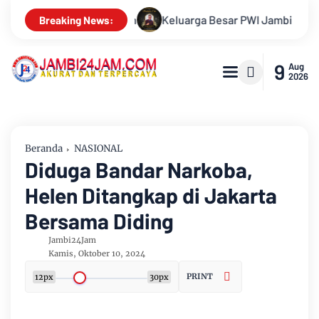
esar PWI Jambi Berduka, Hery Rawas Mantan Sekretaris PWI Jam
Breaking News:
9
Aug
2026
Beranda
NASIONAL
Diduga Bandar Narkoba,
Helen Ditangkap di Jakarta
Bersama Diding
Jambi24Jam
Kamis, Oktober 10, 2024
PRINT
12px
30px