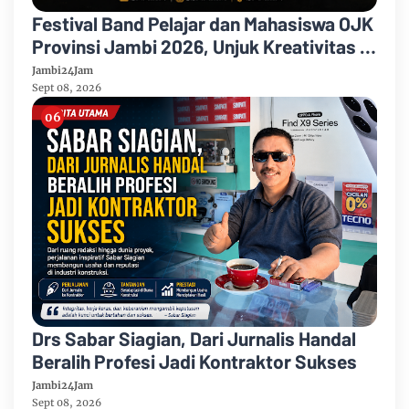
Festival Band Pelajar dan Mahasiswa OJK
Provinsi Jambi 2026, Unjuk Kreativitas di
Taman Banjuran Budayo, Spontaneus
Jambi24Jam
Band Raih Juara 2
Sept 08, 2026
Drs Sabar Siagian, Dari Jurnalis Handal
Beralih Profesi Jadi Kontraktor Sukses
Jambi24Jam
Sept 08, 2026