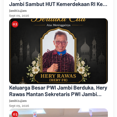
Jambi Sambut HUT Kemerdekaan RI Ke
81 Gelar Berbagai Kegiatan
Jambi24Jam
Sept 09, 2026
Keluarga Besar PWI Jambi Berduka, Hery
Rawas Mantan Sekretaris PWI Jambi
Tutup Usia
Jambi24Jam
Sept 09, 2026