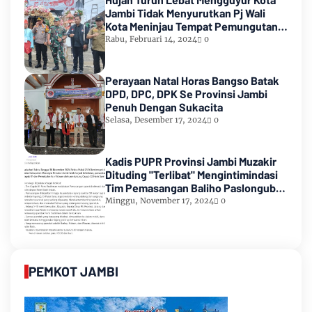
Jambi Tidak Menyurutkan Pj Wali
Kota Meninjau Tempat Pemungutan
Suara Pemilu 2024
Rabu, Februari 14, 2024
0
Perayaan Natal Horas Bangso Batak
DPD, DPC, DPK Se Provinsi Jambi
Penuh Dengan Sukacita
Selasa, Desember 17, 2024
0
Kadis PUPR Provinsi Jambi Muzakir
Dituding "Terlibat" Mengintimindasi
Tim Pemasangan Baliho Paslongub
Romi-Sudirman
Minggu, November 17, 2024
0
PEMKOT JAMBI