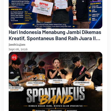
Hari Indonesia Menabung Jambi Dikemas
Kreatif, Spontaneus Band Raih Juara II
Festival Band Pelajar dan Mahasiswa
Jambi24Jam
Sept 08, 2026