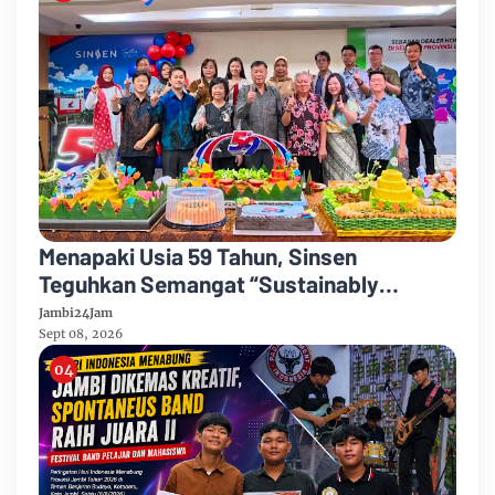
Menapaki Usia 59 Tahun, Sinsen
Teguhkan Semangat “Sustainably
Growing”
Jambi24Jam
Sept 08, 2026