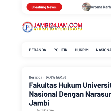
Aroma Karhutla Mulai Tercium di Kota Jambi, Warga Diminta Wa
Breaking News:
BERANDA
POLITIK
HUKRIM
NASION
Beranda
KOTA JAMBI
Fakultas Hukum Univers
Nasional Dengan Narasum
Jambi
Jambi24Jam