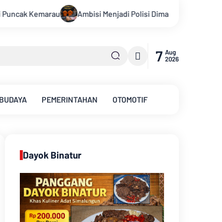
atkan Oknum, Dua Anggota Polda Jambi Diduga Tipu Calon Bintara
7
Aug
2026
 BUDAYA
PEMERINTAHAN
OTOMOTIF
Dayok Binatur