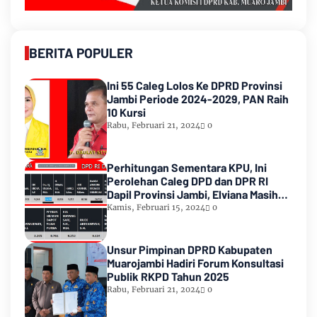
BERITA POPULER
Ini 55 Caleg Lolos Ke DPRD Provinsi
Jambi Periode 2024-2029, PAN Raih
10 Kursi
Rabu, Februari 21, 2024
0
Perhitungan Sementara KPU, Ini
Perolehan Caleg DPD dan DPR RI
Dapil Provinsi Jambi, Elviana Masih
Urutan Kedua Teratas
Kamis, Februari 15, 2024
0
Unsur Pimpinan DPRD Kabupaten
Muarojambi Hadiri Forum Konsultasi
Publik RKPD Tahun 2025
Rabu, Februari 21, 2024
0