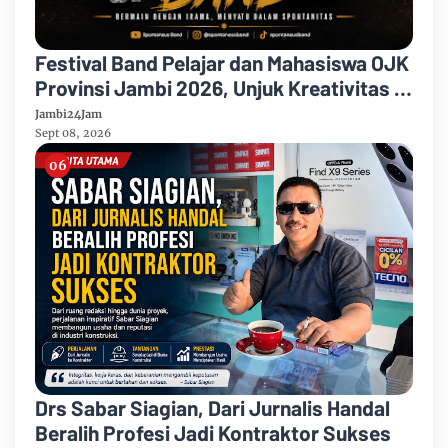
Festival Band Pelajar dan Mahasiswa OJK
Provinsi Jambi 2026, Unjuk Kreativitas di
Taman Banjuran Budayo, Spontaneus
Jambi24Jam
Band Raih Juara 2
Sept 08, 2026
Drs Sabar Siagian, Dari Jurnalis Handal
Beralih Profesi Jadi Kontraktor Sukses