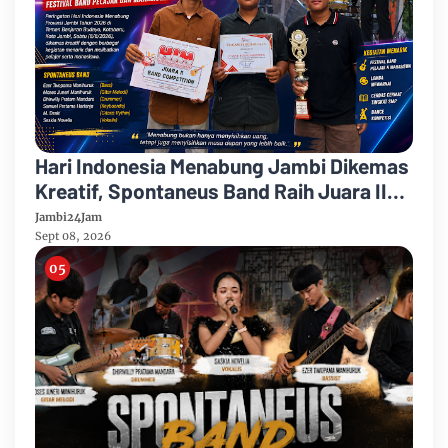
Hari Indonesia Menabung Jambi Dikemas
Kreatif, Spontaneus Band Raih Juara II
Festival Band Pelajar dan Mahasiswa
Jambi24Jam
Sept 08, 2026