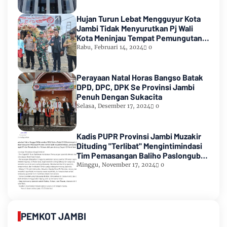
Hujan Turun Lebat Mengguyur Kota
Jambi Tidak Menyurutkan Pj Wali
Kota Meninjau Tempat Pemungutan
Suara Pemilu 2024
Rabu, Februari 14, 2024
0
Perayaan Natal Horas Bangso Batak
DPD, DPC, DPK Se Provinsi Jambi
Penuh Dengan Sukacita
Selasa, Desember 17, 2024
0
Kadis PUPR Provinsi Jambi Muzakir
Dituding "Terlibat" Mengintimindasi
Tim Pemasangan Baliho Paslongub
Romi-Sudirman
Minggu, November 17, 2024
0
PEMKOT JAMBI