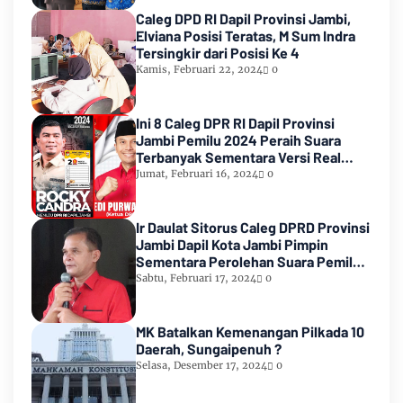
Caleg DPD RI Dapil Provinsi Jambi,
Elviana Posisi Teratas, M Sum Indra
Tersingkir dari Posisi Ke 4
Kamis, Februari 22, 2024
0
Ini 8 Caleg DPR RI Dapil Provinsi
Jambi Pemilu 2024 Peraih Suara
Terbanyak Sementara Versi Real
Count KPU RI
Jumat, Februari 16, 2024
0
Ir Daulat Sitorus Caleg DPRD Provinsi
Jambi Dapil Kota Jambi Pimpin
Sementara Perolehan Suara Pemilu
2024
Sabtu, Februari 17, 2024
0
MK Batalkan Kemenangan Pilkada 10
Daerah, Sungaipenuh ?
Selasa, Desember 17, 2024
0