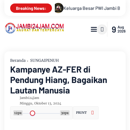
PWI Jambi Berduka, Hery Rawas Mantan Sekretaris PWI Jambi Tu
Breaking News:
9
Aug
2026
Beranda
SUNGAIPENUH
Kampanye AZ-FER di
Pendung Hiang, Bagaikan
Lautan Manusia
Jambi24Jam
Minggu, Oktober 13, 2024
PRINT
12px
30px