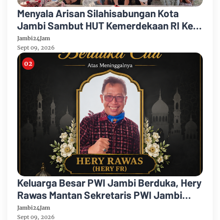
Menyala Arisan Silahisabungan Kota
Jambi Sambut HUT Kemerdekaan RI Ke
81 Gelar Berbagai Kegiatan
Jambi24Jam
Sept 09, 2026
Keluarga Besar PWI Jambi Berduka, Hery
Rawas Mantan Sekretaris PWI Jambi
Tutup Usia
Jambi24Jam
Sept 09, 2026