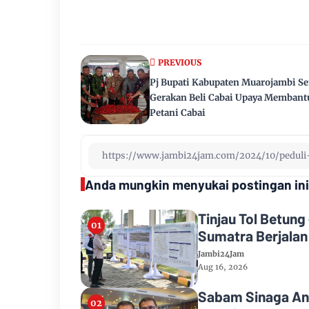
PREVIOUS
Pj Bupati Kabupaten Muarojambi S
Gerakan Beli Cabai Upaya Membant
Petani Cabai
Anda mungkin menyukai postingan ini
Tinjau Tol Betung
Sumatra Berjalan
Jambi24Jam
Aug 16, 2026
Sabam Sinaga An