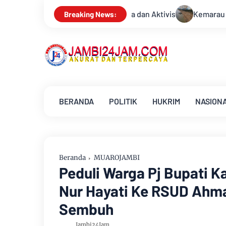
Aktivis
Kemarau Memuncak, Debit Sungai Batanghari Terus M
Breaking News:
BERANDA
POLITIK
HUKRIM
NASION
Beranda
MUAROJAMBI
Peduli Warga Pj Bupati 
Nur Hayati Ke RSUD Ahma
Sembuh
Jambi24Jam