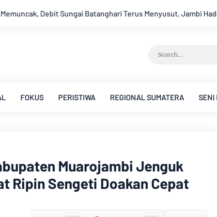
enyusut, Jambi Hadapi Ancaman Krisis Air Bersih dan Karhutla
AL
FOKUS
PERISTIWA
REGIONAL SUMATERA
SENI
Kabupaten Muarojambi Jenguk
t Ripin Sengeti Doakan Cepat