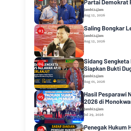
Partai Demokrat 
Jambi24Jam
Aug 12, 2026
Saling Bongkar Le
Jambi24Jam
Aug 12, 2026
Sidang Sengketa 
Siapkan Bukti Du
Jambi24Jam
Aug 01, 2026
Hasil Pesparawi 
2026 di Monokwar
Jambi24Jam
Jul 29, 2026
Penegak Hukum Ha