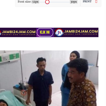
Font size:
PRINT
12px
30px