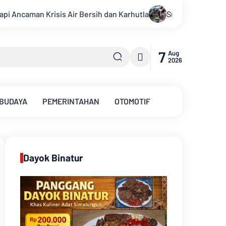
Sungai Batanghari Surut Akibat Kemarau, Pasokan Air Bersi
7
Aug
2026
 BUDAYA
PEMERINTAHAN
OTOMOTIF
Dayok Binatur