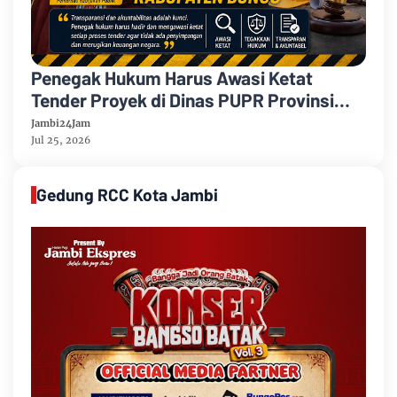
Penegak Hukum Harus Awasi Ketat
Tender Proyek di Dinas PUPR Provinsi
Jambi, Khususnya Dinas PUPR
Jambi24Jam
Kabupaten Bungo
Jul 25, 2026
Gedung RCC Kota Jambi