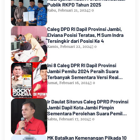
Publik RKPD Tahun 2025
Rabu, Februari 21, 2024
0
Caleg DPD RI Dapil Provinsi Jambi,
Elviana Posisi Teratas, M Sum Indra
Tersingkir dari Posisi Ke 4
Kamis, Februari 22, 2024
0
Ini 8 Caleg DPR RI Dapil Provinsi
Jambi Pemilu 2024 Peraih Suara
Terbanyak Sementara Versi Real
Count KPU RI
Jumat, Februari 16, 2024
0
Ir Daulat Sitorus Caleg DPRD Provinsi
Jambi Dapil Kota Jambi Pimpin
Sementara Perolehan Suara Pemilu
2024
Sabtu, Februari 17, 2024
0
MK Batalkan Kemenangan Pilkada 10