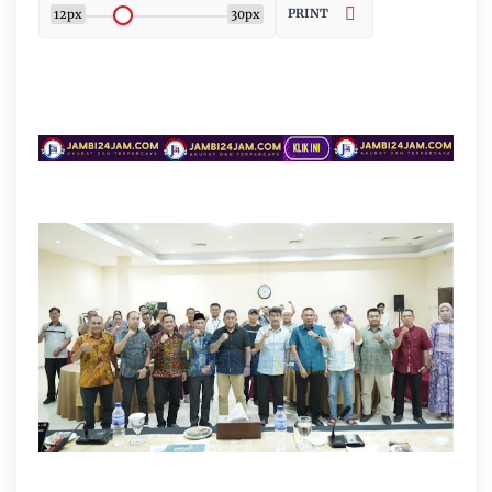
PRINT
12px
30px