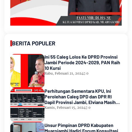
BERITA POPULER
Ini 55 Caleg Lolos Ke DPRD Provinsi
Jambi Periode 2024-2029, PAN Raih
10 Kursi
Rabu, Februari 21, 2024
0
Perhitungan Sementara KPU, Ini
Perolehan Caleg DPD dan DPR RI
Dapil Provinsi Jambi, Elviana Masih
Urutan Kedua Teratas
Kamis, Februari 15, 2024
0
Unsur Pimpinan DPRD Kabupaten
Muarojambi Hadiri Forum Konsultasi