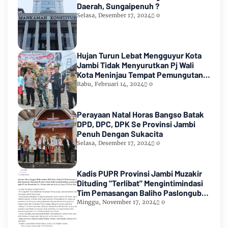
Daerah, Sungaipenuh ?
Selasa, Desember 17, 2024
0
Hujan Turun Lebat Mengguyur Kota
Jambi Tidak Menyurutkan Pj Wali
Kota Meninjau Tempat Pemungutan
Suara Pemilu 2024
Rabu, Februari 14, 2024
0
Perayaan Natal Horas Bangso Batak
DPD, DPC, DPK Se Provinsi Jambi
Penuh Dengan Sukacita
Selasa, Desember 17, 2024
0
Kadis PUPR Provinsi Jambi Muzakir
Dituding "Terlibat" Mengintimindasi
Tim Pemasangan Baliho Paslongub
Romi-Sudirman
Minggu, November 17, 2024
0