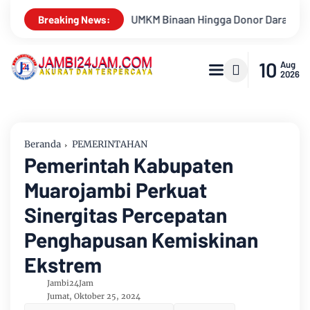
 Donor Darah Semarakkan HUT RI Ke-81 Di PTPN IV Regional IV
Breaking News:
10
Aug
2026
Beranda
PEMERINTAHAN
Pemerintah Kabupaten
Muarojambi Perkuat
Sinergitas Percepatan
Penghapusan Kemiskinan
Ekstrem
Jambi24Jam
Jumat, Oktober 25, 2024