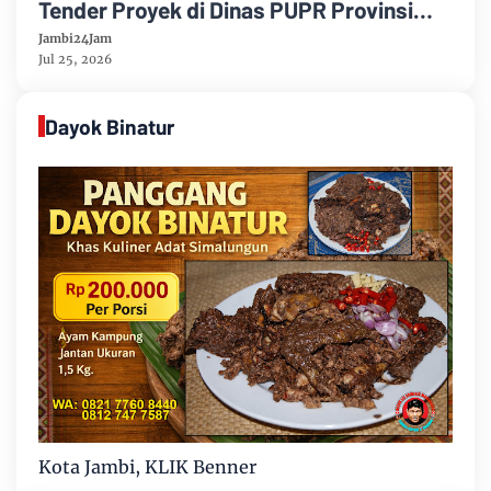
Tender Proyek di Dinas PUPR Provinsi
Jambi, Khususnya Dinas PUPR
Jambi24Jam
Kabupaten Bungo
Jul 25, 2026
Dayok Binatur
Kota Jambi, KLIK Benner