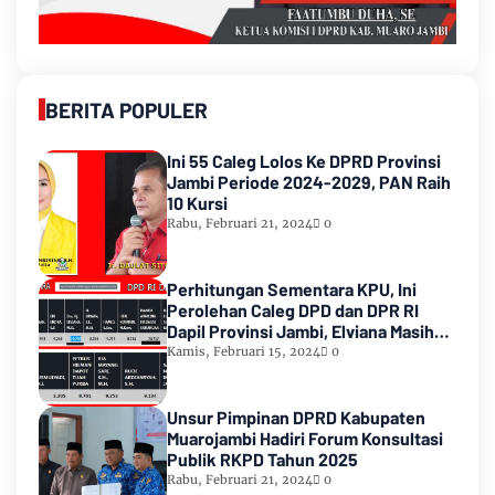
BERITA POPULER
Ini 55 Caleg Lolos Ke DPRD Provinsi
Jambi Periode 2024-2029, PAN Raih
10 Kursi
Rabu, Februari 21, 2024
0
Perhitungan Sementara KPU, Ini
Perolehan Caleg DPD dan DPR RI
Dapil Provinsi Jambi, Elviana Masih
Urutan Kedua Teratas
Kamis, Februari 15, 2024
0
Unsur Pimpinan DPRD Kabupaten
Muarojambi Hadiri Forum Konsultasi
Publik RKPD Tahun 2025
Rabu, Februari 21, 2024
0