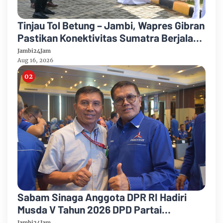
Tinjau Tol Betung – Jambi, Wapres Gibran
Pastikan Konektivitas Sumatra Berjalan
Optimal
Jambi24Jam
Aug 16, 2026
Sabam Sinaga Anggota DPR RI Hadiri
Musda V Tahun 2026 DPD Partai
Demokrat Provinsi Jambi
Jambi24Jam