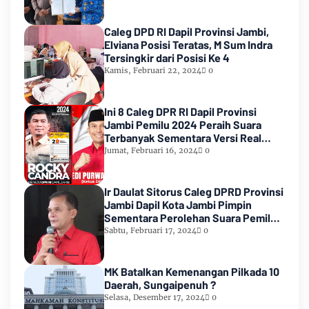
Caleg DPD RI Dapil Provinsi Jambi,
Elviana Posisi Teratas, M Sum Indra
Tersingkir dari Posisi Ke 4
Kamis, Februari 22, 2024
0
Ini 8 Caleg DPR RI Dapil Provinsi
Jambi Pemilu 2024 Peraih Suara
Terbanyak Sementara Versi Real
Count KPU RI
Jumat, Februari 16, 2024
0
Ir Daulat Sitorus Caleg DPRD Provinsi
Jambi Dapil Kota Jambi Pimpin
Sementara Perolehan Suara Pemilu
2024
Sabtu, Februari 17, 2024
0
MK Batalkan Kemenangan Pilkada 10
Daerah, Sungaipenuh ?
Selasa, Desember 17, 2024
0