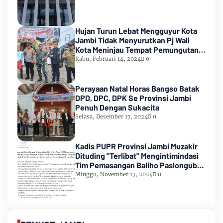
Hujan Turun Lebat Mengguyur Kota
Jambi Tidak Menyurutkan Pj Wali
Kota Meninjau Tempat Pemungutan
Suara Pemilu 2024
Rabu, Februari 14, 2024
0
Perayaan Natal Horas Bangso Batak
DPD, DPC, DPK Se Provinsi Jambi
Penuh Dengan Sukacita
Selasa, Desember 17, 2024
0
Kadis PUPR Provinsi Jambi Muzakir
Dituding "Terlibat" Mengintimindasi
Tim Pemasangan Baliho Paslongub
Romi-Sudirman
Minggu, November 17, 2024
0