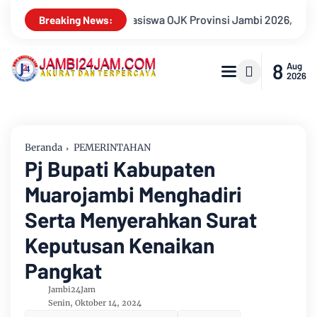
Jambi 2026, Unjuk Kreativitas di Taman Banjuran Budayo, Sponta
Breaking News:
8
Aug
2026
Beranda
PEMERINTAHAN
Pj Bupati Kabupaten
Muarojambi Menghadiri
Serta Menyerahkan Surat
Keputusan Kenaikan
Pangkat
Jambi24Jam
Senin, Oktober 14, 2024