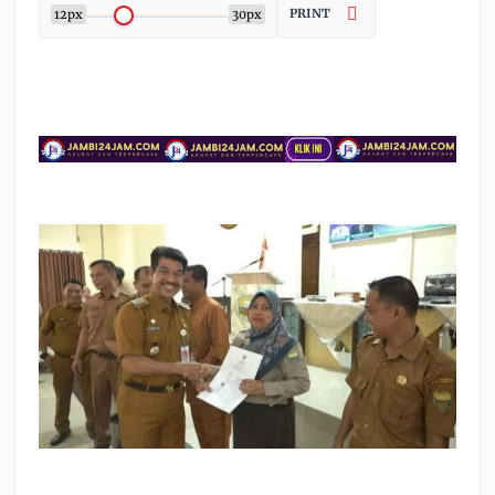
PRINT
12px
30px