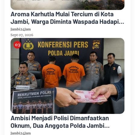
Aroma Karhutla Mulai Tercium di Kota
Jambi, Warga Diminta Waspada Hadapi
Puncak Kemarau
Jambi24Jam
Sept 07, 2026
Ambisi Menjadi Polisi Dimanfaatkan
Oknum, Dua Anggota Polda Jambi
Diduga Tipu Calon Bintara dengan Janji
Jambi24Jam