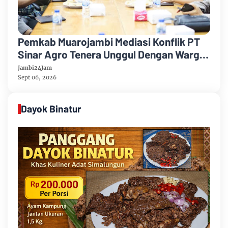
Pemkab Muarojambi Mediasi Konflik PT
Sinar Agro Tenera Unggul Dengan Warga
Sipin Teluk Duren
Jambi24Jam
Sept 06, 2026
Dayok Binatur