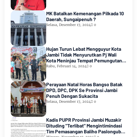
MK Batalkan Kemenangan Pilkada 10
Daerah, Sungaipenuh ?
Selasa, Desember 17, 2024
0
Hujan Turun Lebat Mengguyur Kota
Jambi Tidak Menyurutkan Pj Wali
Kota Meninjau Tempat Pemungutan
Suara Pemilu 2024
Rabu, Februari 14, 2024
0
Perayaan Natal Horas Bangso Batak
DPD, DPC, DPK Se Provinsi Jambi
Penuh Dengan Sukacita
Selasa, Desember 17, 2024
0
Kadis PUPR Provinsi Jambi Muzakir
Dituding "Terlibat" Mengintimindasi
Tim Pemasangan Baliho Paslongub
Minggu, November 17, 2024
0