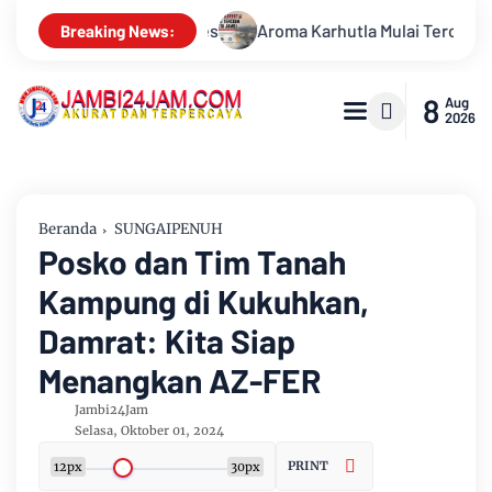
la Mulai Tercium di Kota Jambi, Warga Diminta Waspada Hadapi
Breaking News:
8
Aug
2026
Beranda
SUNGAIPENUH
Posko dan Tim Tanah
Kampung di Kukuhkan,
Damrat: Kita Siap
Menangkan AZ-FER
Jambi24Jam
Selasa, Oktober 01, 2024
PRINT
12px
30px