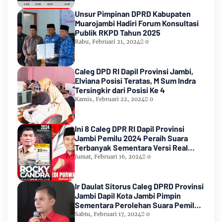
Unsur Pimpinan DPRD Kabupaten
Muarojambi Hadiri Forum Konsultasi
Publik RKPD Tahun 2025
Rabu, Februari 21, 2024
0
Caleg DPD RI Dapil Provinsi Jambi,
Elviana Posisi Teratas, M Sum Indra
Tersingkir dari Posisi Ke 4
Kamis, Februari 22, 2024
0
Ini 8 Caleg DPR RI Dapil Provinsi
Jambi Pemilu 2024 Peraih Suara
Terbanyak Sementara Versi Real
Count KPU RI
Jumat, Februari 16, 2024
0
Ir Daulat Sitorus Caleg DPRD Provinsi
Jambi Dapil Kota Jambi Pimpin
Sementara Perolehan Suara Pemilu
2024
Sabtu, Februari 17, 2024
0