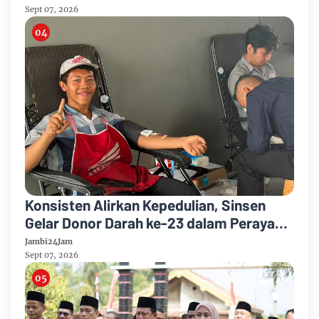
Kelulusan
Sept 07, 2026
Konsisten Alirkan Kepedulian, Sinsen
Gelar Donor Darah ke-23 dalam Perayaan
Anniversary Sinsen
Jambi24Jam
Sept 07, 2026