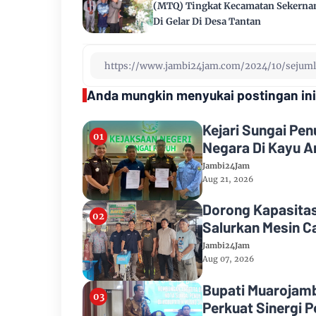
(MTQ) Tingkat Kecamatan Sekernan
Di Gelar Di Desa Tantan
Anda mungkin menyukai postingan ini
Kejari Sungai Pe
Negara Di Kayu A
Jambi24Jam
Aug 21, 2026
Dorong Kapasitas
Salurkan Mesin C
Jambi24Jam
Aug 07, 2026
Bupati Muarojam
Perkuat Sinergi