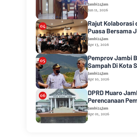
Jambi24Jam
Jun 11, 2026
Rajut Kolaborasi 
Puasa Bersama J
Jambi24Jam
Apr 13, 2026
Pemprov Jambi B
Sampah Di Kota S
Jambi24Jam
Apr 10, 2026
DPRD Muaro Jamb
Perencanaan Pe
Jambi24Jam
Apr 01, 2026