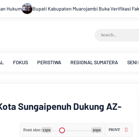
Muarojambi Buka Verifikasi Faktual Calon Pimpinan Baznas Tah
AL
FOKUS
PERISTIWA
REGIONAL SUMATERA
SENI
 Kota Sungaipenuh Dukung AZ-
Font size:
PRINT
12px
30px