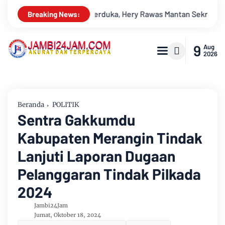
was Mantan Sekretaris PWI Jambi Tutup Usia
Menapaki Usia 
Breaking News:
9
Aug
2026
Beranda
POLITIK
Sentra Gakkumdu
Kabupaten Merangin Tindak
Lanjuti Laporan Dugaan
Pelanggaran Tindak Pilkada
2024
Jambi24Jam
Jumat, Oktober 18, 2024