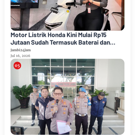
Motor Listrik Honda Kini Mulai Rp15
Jutaan Sudah Termasuk Baterai dan
Charger, Yuk Beralih ke Honda EV
Jambi24Jam
Jul 16, 2026