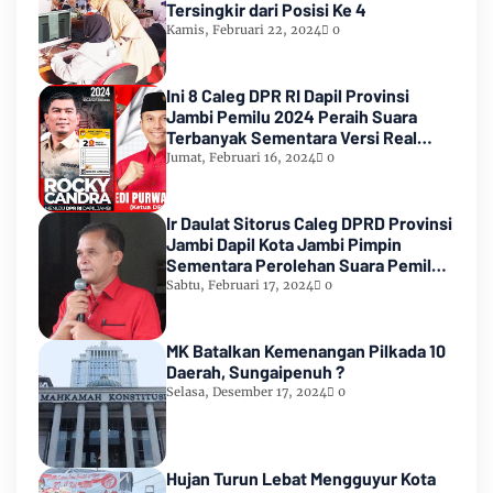
Tersingkir dari Posisi Ke 4
Kamis, Februari 22, 2024
0
Ini 8 Caleg DPR RI Dapil Provinsi
Jambi Pemilu 2024 Peraih Suara
Terbanyak Sementara Versi Real
Count KPU RI
Jumat, Februari 16, 2024
0
Ir Daulat Sitorus Caleg DPRD Provinsi
Jambi Dapil Kota Jambi Pimpin
Sementara Perolehan Suara Pemilu
2024
Sabtu, Februari 17, 2024
0
MK Batalkan Kemenangan Pilkada 10
Daerah, Sungaipenuh ?
Selasa, Desember 17, 2024
0
Hujan Turun Lebat Mengguyur Kota