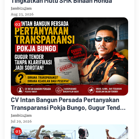
Tingkatkan Mutu SMK Binaan Honda
Jambi24Jam
Aug 23, 2026
CV Intan Bangun Persada Pertanyakan
Transparansi Pokja Bungo, Gugur Tender
Tanpa Klarifikasi Jadi Sorotan
Jambi24Jam
Jul 29, 2026