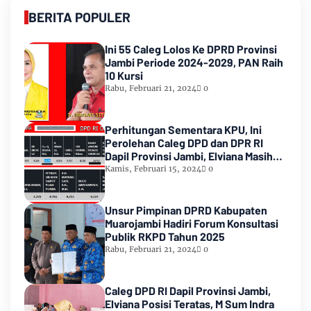
BERITA POPULER
Ini 55 Caleg Lolos Ke DPRD Provinsi
Jambi Periode 2024-2029, PAN Raih
10 Kursi
Rabu, Februari 21, 2024
0
Perhitungan Sementara KPU, Ini
Perolehan Caleg DPD dan DPR RI
Dapil Provinsi Jambi, Elviana Masih
Urutan Kedua Teratas
Kamis, Februari 15, 2024
0
Unsur Pimpinan DPRD Kabupaten
Muarojambi Hadiri Forum Konsultasi
Publik RKPD Tahun 2025
Rabu, Februari 21, 2024
0
Caleg DPD RI Dapil Provinsi Jambi,
Elviana Posisi Teratas, M Sum Indra