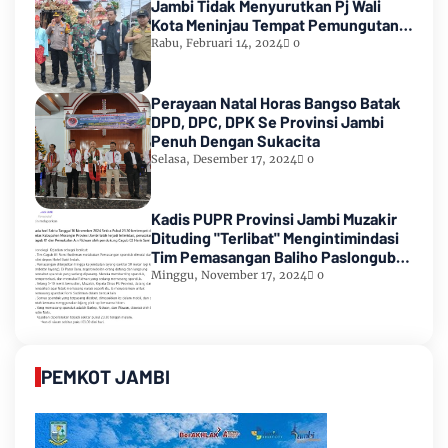
Jambi Tidak Menyurutkan Pj Wali
Kota Meninjau Tempat Pemungutan
Suara Pemilu 2024
Rabu, Februari 14, 2024
0
Perayaan Natal Horas Bangso Batak
DPD, DPC, DPK Se Provinsi Jambi
Penuh Dengan Sukacita
Selasa, Desember 17, 2024
0
Kadis PUPR Provinsi Jambi Muzakir
Dituding "Terlibat" Mengintimindasi
Tim Pemasangan Baliho Paslongub
Romi-Sudirman
Minggu, November 17, 2024
0
PEMKOT JAMBI