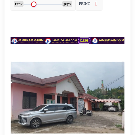
PRINT
12px
30px