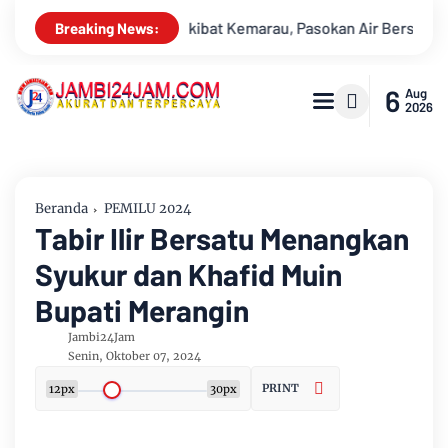
Pasokan Air Bersih Tirta Mayang Jambi Keruh
Kajati Jambi 
Breaking News:
6
Aug
2026
Beranda
PEMILU 2024
Tabir Ilir Bersatu Menangkan
Syukur dan Khafid Muin
Bupati Merangin
Jambi24Jam
Senin, Oktober 07, 2024
PRINT
12px
30px