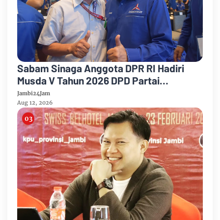
Sabam Sinaga Anggota DPR RI Hadiri
Musda V Tahun 2026 DPD Partai
Demokrat Provinsi Jambi
Jambi24Jam
Aug 12, 2026