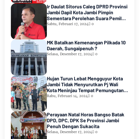
Ir Daulat Sitorus Caleg DPRD Provinsi
Jambi Dapil Kota Jambi Pimpin
Sementara Perolehan Suara Pemilu
2024
Sabtu, Februari 17, 2024
0
MK Batalkan Kemenangan Pilkada 10
Daerah, Sungaipenuh ?
Selasa, Desember 17, 2024
0
Hujan Turun Lebat Mengguyur Kota
Jambi Tidak Menyurutkan Pj Wali
Kota Meninjau Tempat Pemungutan
Suara Pemilu 2024
Rabu, Februari 14, 2024
0
Perayaan Natal Horas Bangso Batak
DPD, DPC, DPK Se Provinsi Jambi
Penuh Dengan Sukacita
Selasa, Desember 17, 2024
0