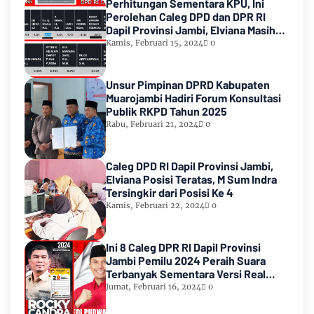
Perhitungan Sementara KPU, Ini
Perolehan Caleg DPD dan DPR RI
Dapil Provinsi Jambi, Elviana Masih
Urutan Kedua Teratas
Kamis, Februari 15, 2024
0
Unsur Pimpinan DPRD Kabupaten
Muarojambi Hadiri Forum Konsultasi
Publik RKPD Tahun 2025
Rabu, Februari 21, 2024
0
Caleg DPD RI Dapil Provinsi Jambi,
Elviana Posisi Teratas, M Sum Indra
Tersingkir dari Posisi Ke 4
Kamis, Februari 22, 2024
0
Ini 8 Caleg DPR RI Dapil Provinsi
Jambi Pemilu 2024 Peraih Suara
Terbanyak Sementara Versi Real
Count KPU RI
Jumat, Februari 16, 2024
0