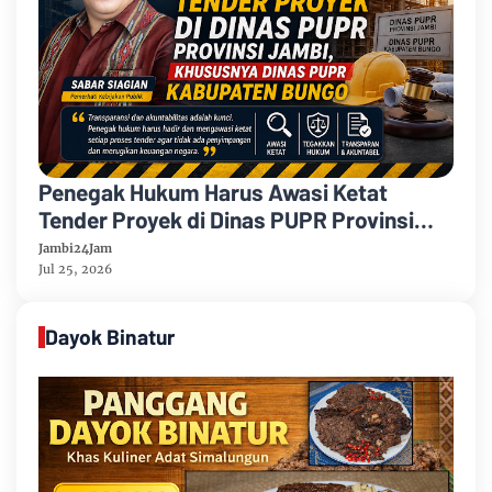
Penegak Hukum Harus Awasi Ketat
Tender Proyek di Dinas PUPR Provinsi
Jambi, Khususnya Dinas PUPR
Jambi24Jam
Kabupaten Bungo
Jul 25, 2026
Dayok Binatur