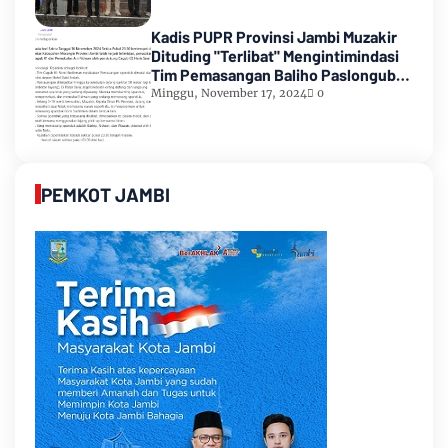
Kadis PUPR Provinsi Jambi Muzakir
Dituding "Terlibat" Mengintimindasi
Tim Pemasangan Baliho Paslongub
Romi-Sudirman
Minggu, November 17, 2024
0
PEMKOT JAMBI