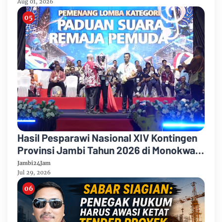
Organisasi
Aug 01, 2026
Hasil Pesparawi Nasional XIV Kontingen
Provinsi Jambi Tahun 2026 di Monokwari
Papua Barat
Jambi24Jam
Jul 29, 2026