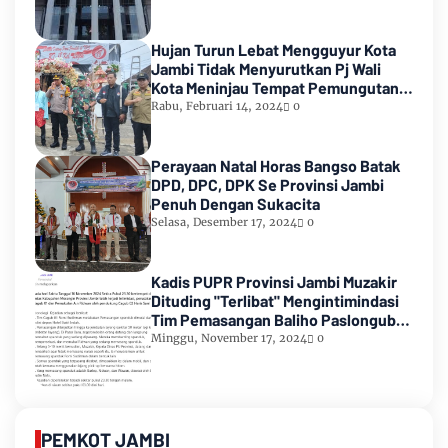
Hujan Turun Lebat Mengguyur Kota
Jambi Tidak Menyurutkan Pj Wali
Kota Meninjau Tempat Pemungutan
Suara Pemilu 2024
Rabu, Februari 14, 2024
0
Perayaan Natal Horas Bangso Batak
DPD, DPC, DPK Se Provinsi Jambi
Penuh Dengan Sukacita
Selasa, Desember 17, 2024
0
Kadis PUPR Provinsi Jambi Muzakir
Dituding "Terlibat" Mengintimindasi
Tim Pemasangan Baliho Paslongub
Romi-Sudirman
Minggu, November 17, 2024
0
PEMKOT JAMBI