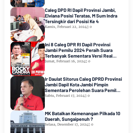
Caleg DPD RI Dapil Provinsi Jambi,
Elviana Posisi Teratas, M Sum Indra
Tersingkir dari Posisi Ke 4
Kamis, Februari 22, 2024
0
Ini 8 Caleg DPR RI Dapil Provinsi
Jambi Pemilu 2024 Peraih Suara
Terbanyak Sementara Versi Real
Count KPU RI
Jumat, Februari 16, 2024
0
Ir Daulat Sitorus Caleg DPRD Provinsi
Jambi Dapil Kota Jambi Pimpin
Sementara Perolehan Suara Pemilu
2024
Sabtu, Februari 17, 2024
0
MK Batalkan Kemenangan Pilkada 10
Daerah, Sungaipenuh ?
Selasa, Desember 17, 2024
0