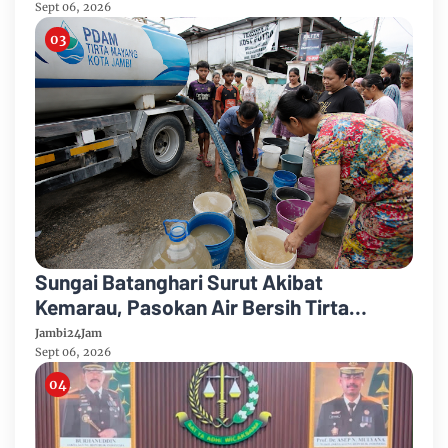
Karhutla
Sept 06, 2026
Sungai Batanghari Surut Akibat
Kemarau, Pasokan Air Bersih Tirta
Mayang Jambi Keruh
Jambi24Jam
Sept 06, 2026