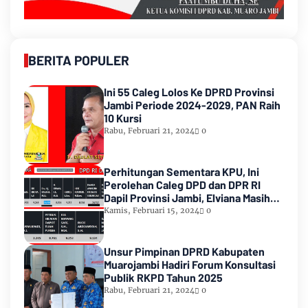
BERITA POPULER
Ini 55 Caleg Lolos Ke DPRD Provinsi
Jambi Periode 2024-2029, PAN Raih
10 Kursi
Rabu, Februari 21, 2024
0
Perhitungan Sementara KPU, Ini
Perolehan Caleg DPD dan DPR RI
Dapil Provinsi Jambi, Elviana Masih
Urutan Kedua Teratas
Kamis, Februari 15, 2024
0
Unsur Pimpinan DPRD Kabupaten
Muarojambi Hadiri Forum Konsultasi
Publik RKPD Tahun 2025
Rabu, Februari 21, 2024
0