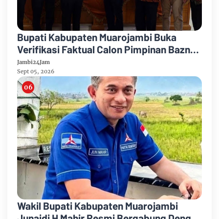
Bupati Kabupaten Muarojambi Buka
Verifikasi Faktual Calon Pimpinan Baznas
Tahun 2026-2031
Jambi24Jam
Sept 05, 2026
Wakil Bupati Kabupaten Muarojambi
Junaidi H Mahir Resmi Bergabung Dengan