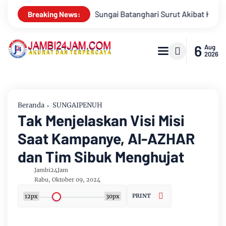
urut Akibat Kemarau, Pasokan Air Bersih Tirta Mayang Jambi Ker
Breaking News:
6
Aug
2026
Beranda
SUNGAIPENUH
Tak Menjelaskan Visi Misi
Saat Kampanye, Al-AZHAR
dan Tim Sibuk Menghujat
Jambi24Jam
Rabu, Oktober 09, 2024
PRINT
12px
30px