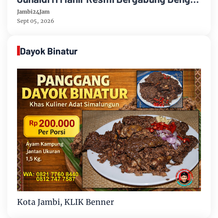
Partai Demikrat
Jambi24Jam
Sept 05, 2026
Dayok Binatur
Kota Jambi, KLIK Benner