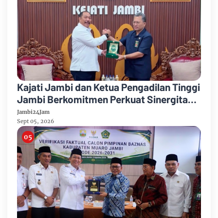
Kajati Jambi dan Ketua Pengadilan Tinggi
Jambi Berkomitmen Perkuat Sinergitas
Penegakan Hukum
Jambi24Jam
Sept 05, 2026