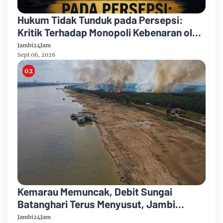
Hukum Tidak Tunduk pada Persepsi:
Kritik Terhadap Monopoli Kebenaran oleh
Media dan Aktivis
Jambi24Jam
Sept 06, 2026
Kemarau Memuncak, Debit Sungai
Batanghari Terus Menyusut, Jambi
Hadapi Ancaman Krisis Air Bersih dan
Jambi24Jam