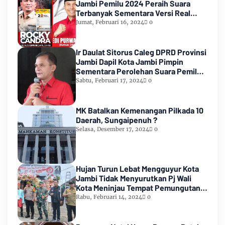
Jambi Pemilu 2024 Peraih Suara
Terbanyak Sementara Versi Real
Count KPU RI
Jumat, Februari 16, 2024
0
Ir Daulat Sitorus Caleg DPRD Provinsi
Jambi Dapil Kota Jambi Pimpin
Sementara Perolehan Suara Pemilu
2024
Sabtu, Februari 17, 2024
0
MK Batalkan Kemenangan Pilkada 10
Daerah, Sungaipenuh ?
Selasa, Desember 17, 2024
0
Hujan Turun Lebat Mengguyur Kota
Jambi Tidak Menyurutkan Pj Wali
Kota Meninjau Tempat Pemungutan
Suara Pemilu 2024
Rabu, Februari 14, 2024
0