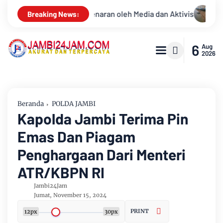
Aktivis
Kemarau Memuncak, Debit Sungai Batanghari Terus M
Breaking News:
6
Aug
2026
Beranda
POLDA JAMBI
Kapolda Jambi Terima Pin
Emas Dan Piagam
Penghargaan Dari Menteri
ATR/KBPN RI
Jambi24Jam
Jumat, November 15, 2024
PRINT
12px
30px