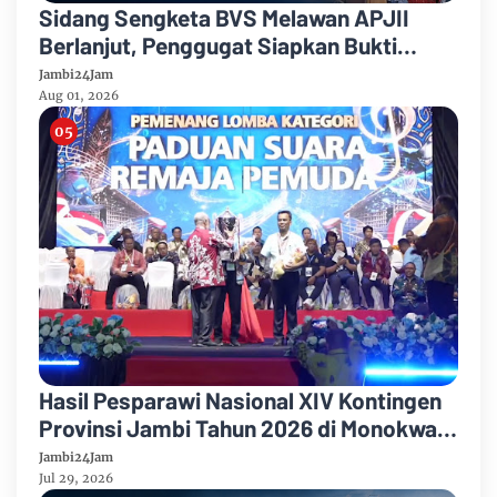
Sidang Sengketa BVS Melawan APJII
Berlanjut, Penggugat Siapkan Bukti
Dugaan Pelanggaran Konstitusi
Jambi24Jam
Organisasi
Aug 01, 2026
Hasil Pesparawi Nasional XIV Kontingen
Provinsi Jambi Tahun 2026 di Monokwari
Papua Barat
Jambi24Jam
Jul 29, 2026