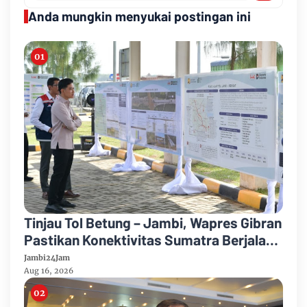
Anda mungkin menyukai postingan ini
Tinjau Tol Betung – Jambi, Wapres Gibran
Pastikan Konektivitas Sumatra Berjalan
Optimal
Jambi24Jam
Aug 16, 2026