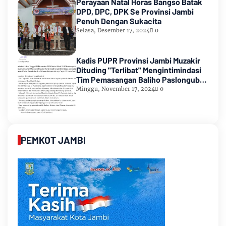
Perayaan Natal Horas Bangso Batak
DPD, DPC, DPK Se Provinsi Jambi
Penuh Dengan Sukacita
Selasa, Desember 17, 2024
0
Kadis PUPR Provinsi Jambi Muzakir
Dituding "Terlibat" Mengintimindasi
Tim Pemasangan Baliho Paslongub
Romi-Sudirman
Minggu, November 17, 2024
0
PEMKOT JAMBI