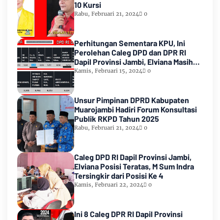
10 Kursi
Rabu, Februari 21, 2024
0
Perhitungan Sementara KPU, Ini
Perolehan Caleg DPD dan DPR RI
Dapil Provinsi Jambi, Elviana Masih
Urutan Kedua Teratas
Kamis, Februari 15, 2024
0
Unsur Pimpinan DPRD Kabupaten
Muarojambi Hadiri Forum Konsultasi
Publik RKPD Tahun 2025
Rabu, Februari 21, 2024
0
Caleg DPD RI Dapil Provinsi Jambi,
Elviana Posisi Teratas, M Sum Indra
Tersingkir dari Posisi Ke 4
Kamis, Februari 22, 2024
0
Ini 8 Caleg DPR RI Dapil Provinsi