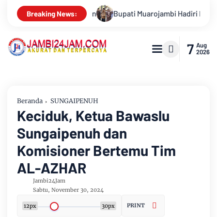
ojambi Hadiri HUT Ke 17 Desa Mingkung Jaya Ajak Warga Menuju 
Breaking News:
7
Aug
2026
Beranda
SUNGAIPENUH
Keciduk, Ketua Bawaslu
Sungaipenuh dan
Komisioner Bertemu Tim
AL-AZHAR
Jambi24Jam
Sabtu, November 30, 2024
PRINT
12px
30px