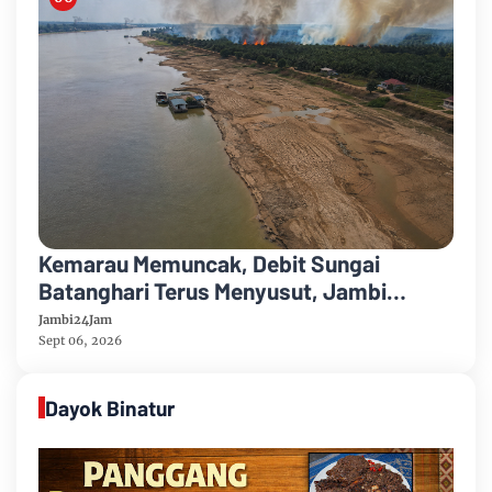
Kemarau Memuncak, Debit Sungai
Batanghari Terus Menyusut, Jambi
Hadapi Ancaman Krisis Air Bersih dan
Jambi24Jam
Karhutla
Sept 06, 2026
Dayok Binatur