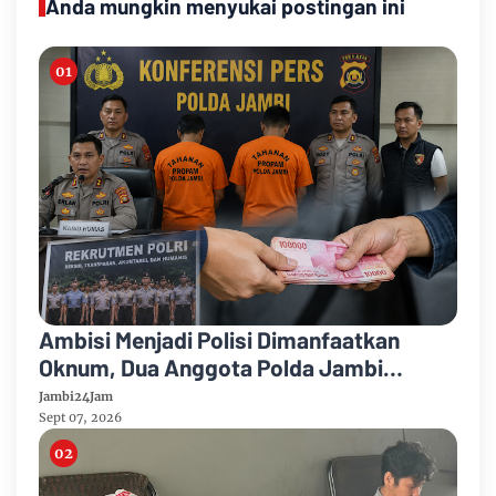
Anda mungkin menyukai postingan ini
Ambisi Menjadi Polisi Dimanfaatkan
Oknum, Dua Anggota Polda Jambi
Diduga Tipu Calon Bintara dengan Janji
Jambi24Jam
Kelulusan
Sept 07, 2026