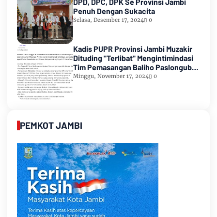
DPD, DPC, DPK Se Provinsi Jambi
Penuh Dengan Sukacita
Selasa, Desember 17, 2024
0
Kadis PUPR Provinsi Jambi Muzakir
Dituding "Terlibat" Mengintimindasi
Tim Pemasangan Baliho Paslongub
Romi-Sudirman
Minggu, November 17, 2024
0
PEMKOT JAMBI