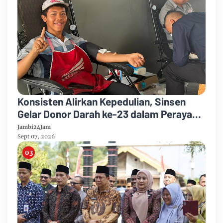
Konsisten Alirkan Kepedulian, Sinsen
Gelar Donor Darah ke-23 dalam Perayaan
Anniversary Sinsen
Jambi24Jam
Sept 07, 2026