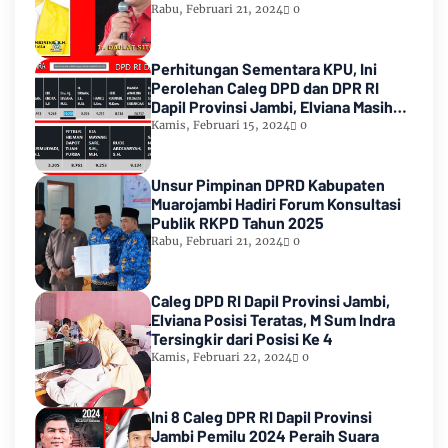
Rabu, Februari 21, 2024
0
Perhitungan Sementara KPU, Ini
Perolehan Caleg DPD dan DPR RI
Dapil Provinsi Jambi, Elviana Masih
Urutan Kedua Teratas
Kamis, Februari 15, 2024
0
Unsur Pimpinan DPRD Kabupaten
Muarojambi Hadiri Forum Konsultasi
Publik RKPD Tahun 2025
Rabu, Februari 21, 2024
0
Caleg DPD RI Dapil Provinsi Jambi,
Elviana Posisi Teratas, M Sum Indra
Tersingkir dari Posisi Ke 4
Kamis, Februari 22, 2024
0
Ini 8 Caleg DPR RI Dapil Provinsi
Jambi Pemilu 2024 Peraih Suara