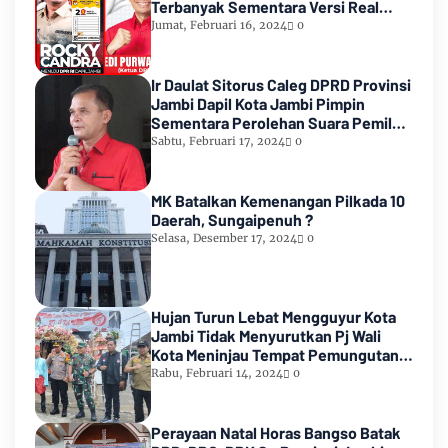
Terbanyak Sementara Versi Real
Count KPU RI
Jumat, Februari 16, 2024
0
Ir Daulat Sitorus Caleg DPRD Provinsi
Jambi Dapil Kota Jambi Pimpin
Sementara Perolehan Suara Pemilu
2024
Sabtu, Februari 17, 2024
0
MK Batalkan Kemenangan Pilkada 10
Daerah, Sungaipenuh ?
Selasa, Desember 17, 2024
0
Hujan Turun Lebat Mengguyur Kota
Jambi Tidak Menyurutkan Pj Wali
Kota Meninjau Tempat Pemungutan
Suara Pemilu 2024
Rabu, Februari 14, 2024
0
Perayaan Natal Horas Bangso Batak