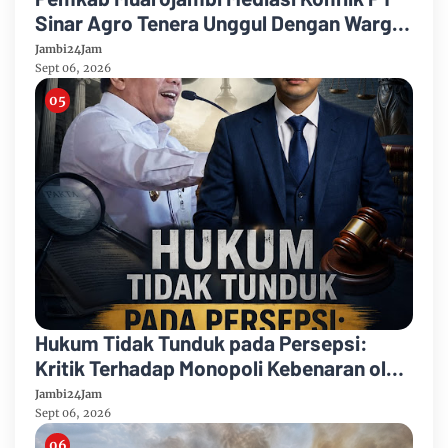
Sinar Agro Tenera Unggul Dengan Warga
Sipin Teluk Duren
Jambi24Jam
Sept 06, 2026
Hukum Tidak Tunduk pada Persepsi:
Kritik Terhadap Monopoli Kebenaran oleh
Media dan Aktivis
Jambi24Jam
Sept 06, 2026