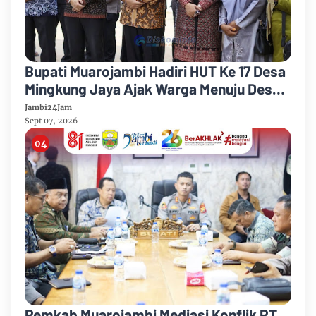
Bupati Muarojambi Hadiri HUT Ke 17 Desa
Mingkung Jaya Ajak Warga Menuju Desa
Mandiri 2026
Jambi24Jam
Sept 07, 2026
Pemkab Muarojambi Mediasi Konflik PT