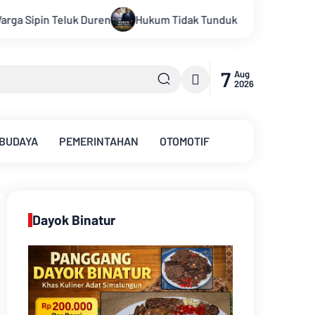
idak Tunduk pada Persepsi: Kritik Terhadap Monopoli Kebenaran
7
Aug
2026
 BUDAYA
PEMERINTAHAN
OTOMOTIF
Dayok Binatur