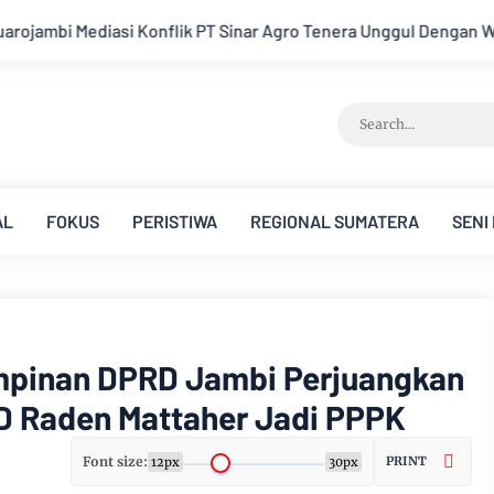
Agro Tenera Unggul Dengan Warga Sipin Teluk Duren
Hukum T
AL
FOKUS
PERISTIWA
REGIONAL SUMATERA
SENI
pinan DPRD Jambi Perjuangkan
D Raden Mattaher Jadi PPPK
Font size:
PRINT
12px
30px