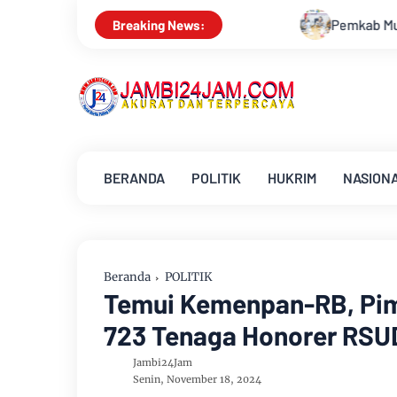
Pemkab Muarojambi Mediasi Konflik PT Sinar 
Breaking News:
BERANDA
POLITIK
HUKRIM
NASION
Beranda
POLITIK
Temui Kemenpan-RB, Pim
723 Tenaga Honorer RSU
Jambi24Jam
Senin, November 18, 2024