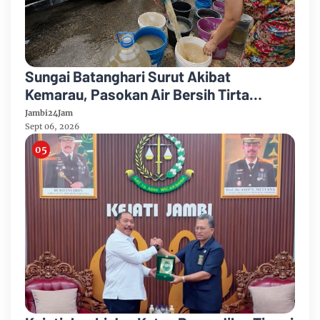
Sungai Batanghari Surut Akibat
Kemarau, Pasokan Air Bersih Tirta
Mayang Jambi Keruh
Jambi24Jam
Sept 06, 2026