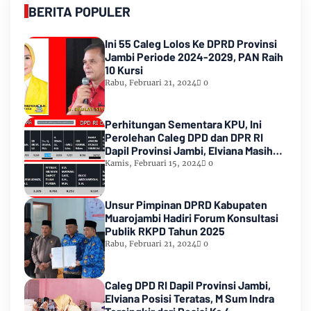
BERITA POPULER
Ini 55 Caleg Lolos Ke DPRD Provinsi
Jambi Periode 2024-2029, PAN Raih
10 Kursi
Rabu, Februari 21, 2024
0
Perhitungan Sementara KPU, Ini
Perolehan Caleg DPD dan DPR RI
Dapil Provinsi Jambi, Elviana Masih
Urutan Kedua Teratas
Kamis, Februari 15, 2024
0
Unsur Pimpinan DPRD Kabupaten
Muarojambi Hadiri Forum Konsultasi
Publik RKPD Tahun 2025
Rabu, Februari 21, 2024
0
Caleg DPD RI Dapil Provinsi Jambi,
Elviana Posisi Teratas, M Sum Indra