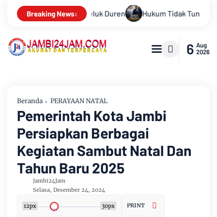
 Tidak Tunduk pada Persepsi: Kritik Terhadap Monopoli Kebenar
Breaking News:
6
Aug
2026
Beranda
PERAYAAN NATAL
Pemerintah Kota Jambi
Persiapkan Berbagai
Kegiatan Sambut Natal Dan
Tahun Baru 2025
Jambi24Jam
Selasa, Desember 24, 2024
PRINT
12px
30px