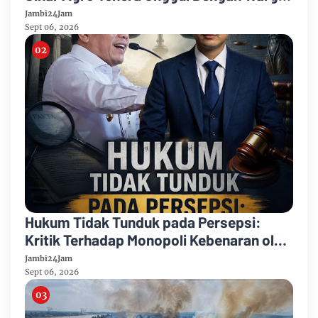
Sipin Teluk Duren
Jambi24Jam
Sept 06, 2026
Hukum Tidak Tunduk pada Persepsi:
Kritik Terhadap Monopoli Kebenaran oleh
Media dan Aktivis
Jambi24Jam
Sept 06, 2026