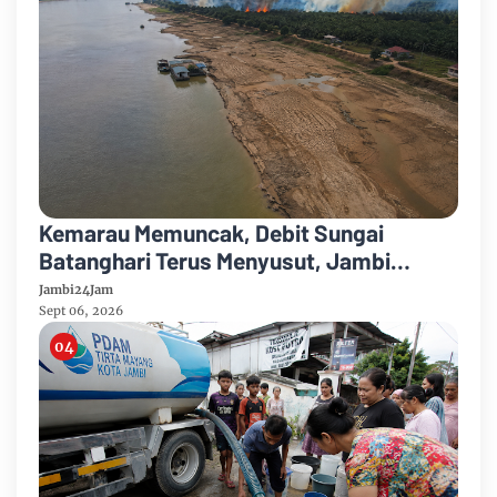
Kemarau Memuncak, Debit Sungai
Batanghari Terus Menyusut, Jambi
Hadapi Ancaman Krisis Air Bersih dan
Jambi24Jam
Karhutla
Sept 06, 2026