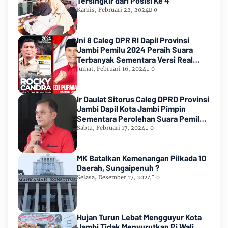
Tersingkir dari Posisi Ke 4
Kamis, Februari 22, 2024
0
Ini 8 Caleg DPR RI Dapil Provinsi
Jambi Pemilu 2024 Peraih Suara
Terbanyak Sementara Versi Real
Count KPU RI
Jumat, Februari 16, 2024
0
Ir Daulat Sitorus Caleg DPRD Provinsi
Jambi Dapil Kota Jambi Pimpin
Sementara Perolehan Suara Pemilu
2024
Sabtu, Februari 17, 2024
0
MK Batalkan Kemenangan Pilkada 10
Daerah, Sungaipenuh ?
Selasa, Desember 17, 2024
0
Hujan Turun Lebat Mengguyur Kota
Jambi Tidak Menyurutkan Pj Wali