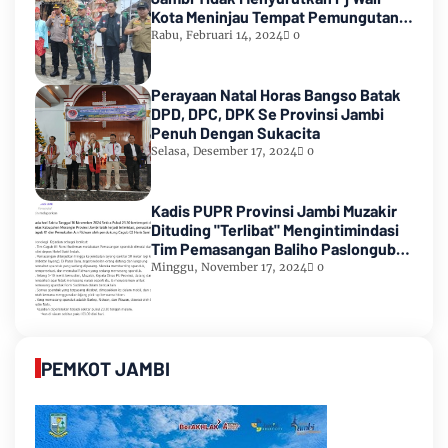
Kota Meninjau Tempat Pemungutan
Suara Pemilu 2024
Rabu, Februari 14, 2024
0
Perayaan Natal Horas Bangso Batak
DPD, DPC, DPK Se Provinsi Jambi
Penuh Dengan Sukacita
Selasa, Desember 17, 2024
0
Kadis PUPR Provinsi Jambi Muzakir
Dituding "Terlibat" Mengintimindasi
Tim Pemasangan Baliho Paslongub
Romi-Sudirman
Minggu, November 17, 2024
0
PEMKOT JAMBI