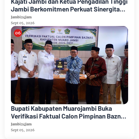
Kajati Jambi dan Ketua Pengadilan Tinggi
Jambi Berkomitmen Perkuat Sinergitas
Penegakan Hukum
Jambi24Jam
Sept 05, 2026
Bupati Kabupaten Muarojambi Buka
Verifikasi Faktual Calon Pimpinan Baznas
Tahun 2026-2031
Jambi24Jam
Sept 05, 2026