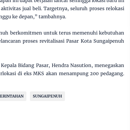
pan ini dapat berjalan lancar sehingga lokasi baru ini
ktivitas jual beli. Targetnya, seluruh proses relokasi
nggu ke depan,” tambahnya.
Penuh berkomitmen untuk terus memenuhi kebutuhan
ancaran proses revitalisasi Pasar Kota Sungaipenuh
, Kepala Bidang Pasar, Hendra Nasution, menegaskan
rlokasi di eks MKS akan menampung 200 pedagang.
ERINTAHAN
SUNGAIPENUH