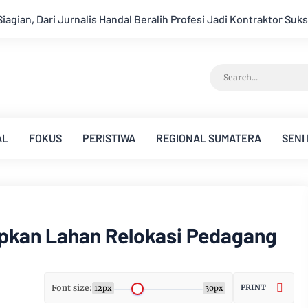
alih Profesi Jadi Kontraktor Sukses
Aroma Karhutla Mulai Te
AL
FOKUS
PERISTIWA
REGIONAL SUMATERA
SENI
pkan Lahan Relokasi Pedagang
Font size:
PRINT
12px
30px