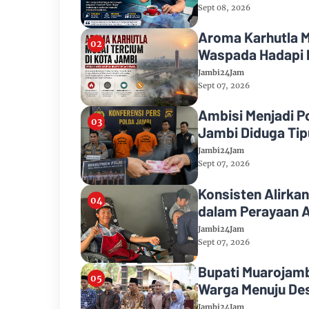
Sept 08, 2026
Aroma Karhutla M
Waspada Hadapi 
Jambi24Jam
Sept 07, 2026
Ambisi Menjadi P
Jambi Diduga Tipu
Jambi24Jam
Sept 07, 2026
Konsisten Alirkan
dalam Perayaan A
Jambi24Jam
Sept 07, 2026
Bupati Muarojamb
Warga Menuju Des
Jambi24Jam