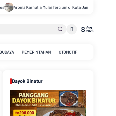
rcium di Kota Jambi, Warga Diminta Waspada Hadapi Puncak Kem
8
Aug
2026
 BUDAYA
PEMERINTAHAN
OTOMOTIF
Dayok Binatur