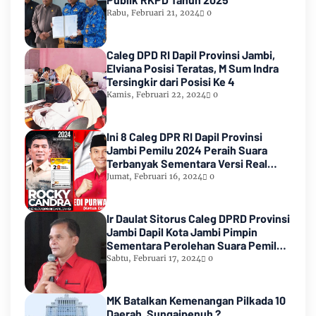
Rabu, Februari 21, 2024
0
Caleg DPD RI Dapil Provinsi Jambi,
Elviana Posisi Teratas, M Sum Indra
Tersingkir dari Posisi Ke 4
Kamis, Februari 22, 2024
0
Ini 8 Caleg DPR RI Dapil Provinsi
Jambi Pemilu 2024 Peraih Suara
Terbanyak Sementara Versi Real
Count KPU RI
Jumat, Februari 16, 2024
0
Ir Daulat Sitorus Caleg DPRD Provinsi
Jambi Dapil Kota Jambi Pimpin
Sementara Perolehan Suara Pemilu
2024
Sabtu, Februari 17, 2024
0
MK Batalkan Kemenangan Pilkada 10
Daerah, Sungaipenuh ?