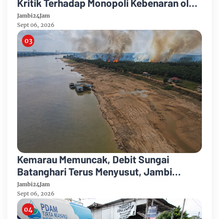
Kritik Terhadap Monopoli Kebenaran oleh
Media dan Aktivis
Jambi24Jam
Sept 06, 2026
Kemarau Memuncak, Debit Sungai
Batanghari Terus Menyusut, Jambi
Hadapi Ancaman Krisis Air Bersih dan
Jambi24Jam
Karhutla
Sept 06, 2026