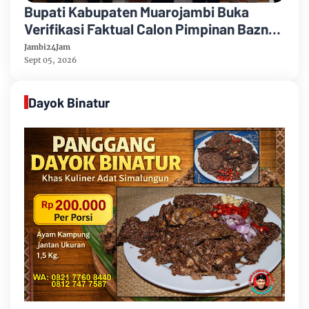
Bupati Kabupaten Muarojambi Buka
Verifikasi Faktual Calon Pimpinan Baznas
Tahun 2026-2031
Jambi24Jam
Sept 05, 2026
Dayok Binatur