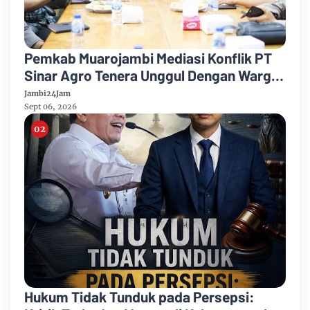
Pemkab Muarojambi Mediasi Konflik PT
Sinar Agro Tenera Unggul Dengan Warga
Sipin Teluk Duren
Jambi24Jam
Sept 06, 2026
Hukum Tidak Tunduk pada Persepsi: