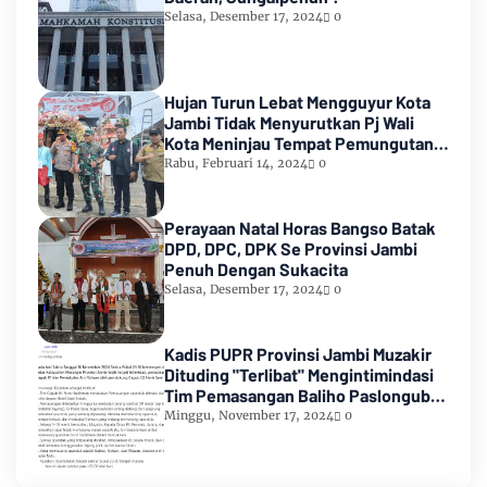
Selasa, Desember 17, 2024
0
Hujan Turun Lebat Mengguyur Kota
Jambi Tidak Menyurutkan Pj Wali
Kota Meninjau Tempat Pemungutan
Suara Pemilu 2024
Rabu, Februari 14, 2024
0
Perayaan Natal Horas Bangso Batak
DPD, DPC, DPK Se Provinsi Jambi
Penuh Dengan Sukacita
Selasa, Desember 17, 2024
0
Kadis PUPR Provinsi Jambi Muzakir
Dituding "Terlibat" Mengintimindasi
Tim Pemasangan Baliho Paslongub
Romi-Sudirman
Minggu, November 17, 2024
0