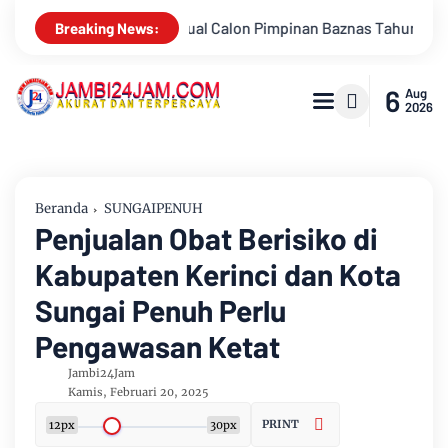
Pemk
Breaking News:
6
Aug
2026
Beranda
SUNGAIPENUH
Penjualan Obat Berisiko di
Kabupaten Kerinci dan Kota
Sungai Penuh Perlu
Pengawasan Ketat
Jambi24Jam
Kamis, Februari 20, 2025
PRINT
12px
30px