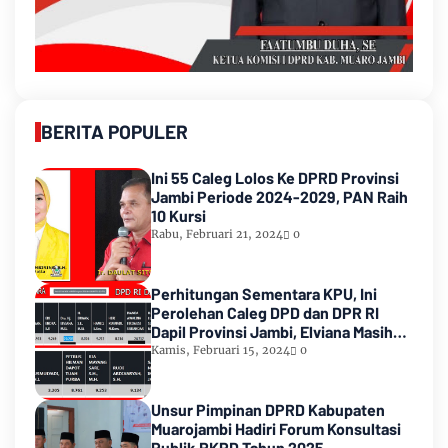
BERITA POPULER
Ini 55 Caleg Lolos Ke DPRD Provinsi
Jambi Periode 2024-2029, PAN Raih
10 Kursi
Rabu, Februari 21, 2024
0
Perhitungan Sementara KPU, Ini
Perolehan Caleg DPD dan DPR RI
Dapil Provinsi Jambi, Elviana Masih
Urutan Kedua Teratas
Kamis, Februari 15, 2024
0
Unsur Pimpinan DPRD Kabupaten
Muarojambi Hadiri Forum Konsultasi
Publik RKPD Tahun 2025